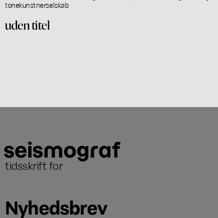
tonekunstnerselskab
uden titel
tidsskrift for
...
Nyhedsbrev