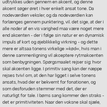
udtrykkes uden gennem en akcent, og denne
akcent søger øret i hver enkelt ansat tone. Da
nodeværdien veksler, og da nodeværdien kan
forlænges gennem punktering, vil. det sige, at der i
alle noder af en vis varighed maa være noget mere
end akcenten - der i følge sin natur er en dynamisk
impuls af kort og øjeblikkelig virkning - og dette
mere er altsaa tonens virkelige »kød«, hvis man i
denne sammenligning vil akceptere rytmakcenten
som benbygningen. Spørgsmaalet rejser sig: hvor
skal akcenten ligge. I primitiv sang kan der næppe
rejses tvivl om, at den har ligget i selve tonens
ansats, hvad der er bekvemt for fonationen, og
som desforuden stemmer med det, der er
naturligt for tale. I børns sang kommer den straks -
det er primitiviteten. Naar den voksne skal sjæle,