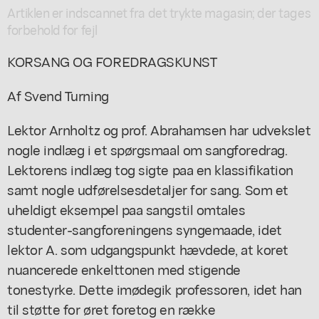
Artiklen er indscannet fra det trykte magasin; der tages
forbehold for fejl
KORSANG OG FOREDRAGSKUNST
Af Svend Turning
Lektor Arnholtz og prof. Abrahamsen har udvekslet
nogle indlæg i et spørgsmaal om sangforedrag.
Lektorens indlæg tog sigte paa en klassifikation
samt nogle udførelsesdetaljer for sang. Som et
uheldigt eksempel paa sangstil omtales
studenter-sangforeningens syngemaade, idet
lektor A. som udgangspunkt hævdede, at koret
nuancerede enkelttonen med stigende
tonestyrke. Dette imødegik professoren, idet han
til støtte for øret foretog en række