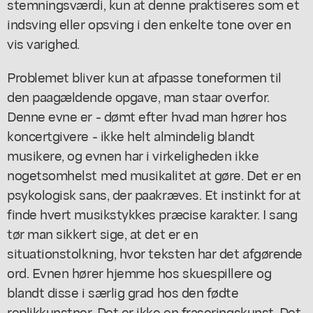
stemningsværdi, kun at denne praktiseres som et
indsving eller opsving i den enkelte tone over en
vis varighed.
Problemet bliver kun at afpasse toneformen til
den paagældende opgave, man staar overfor.
Denne evne er - dømt efter hvad man hører hos
koncertgivere - ikke helt almindelig blandt
musikere, og evnen har i virkeligheden ikke
nogetsomhelst med musikalitet at gøre. Det er en
psykologisk sans, der paakræves. Et instinkt for at
finde hvert musikstykkes præcise karakter. I sang
tør man sikkert sige, at det er en
situationstolkning, hvor teksten har det afgørende
ord. Evnen hører hjemme hos skuespillere og
blandt disse i særlig grad hos den fødte
replikkunstner. Det er ikke en fraseringskunst. Det