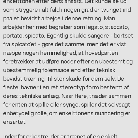
enkelttonen efter dens ansats. Det kunde se ud
som strygere i alt fald i nogen grad er tvunget ind
paa et bevidst arbejde i denne retning. Man
arbejder her med begreber som legato, staccato,
portato, spicato. Egentlig skulde sangere - bortset
fra spicato'et - gøre det samme, men det er vist
næppe nogen hemmelighed, at hovedparten
foretrækker at udføre noder efter en ubestemt og
ubestemmelig følemaade end efter teknisk
bevidst træning. Til stor skade for dem selv. De
fleste, havner i en ret stereotyp form bestemt af
deres tekniske anlæg. Naar flere, træder sammen
for enten at spille eller synge, spiller det selvsagt
enbetydelig rolle, om enkelttonens nuancering er
ensartet.
Indenfor orkestre, der er trænet af en enkelt