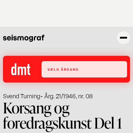
Gå
til
hovedindhold
VÆLG ÅRGANG
Svend Turning
- Årg. 21/1946, nr. 08
Korsang og
foredragskunst Del 1