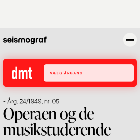
Gå
til
hovedindhold
VÆLG ÅRGANG
- Årg. 24/1949, nr. 05
Operaen og de
musikstuderende