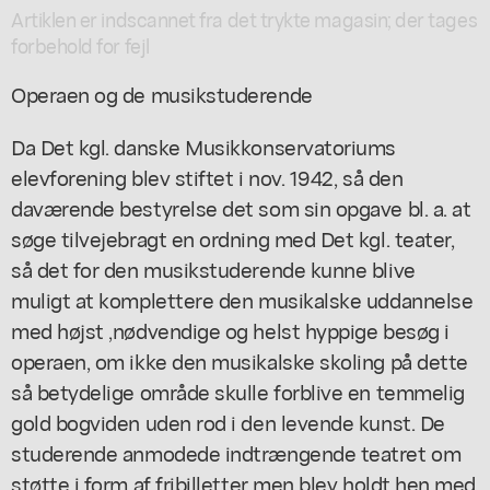
Artiklen er indscannet fra det trykte magasin; der tages
forbehold for fejl
Operaen og de musikstuderende
Da Det kgl. danske Musikkonservatoriums
elevforening blev stiftet i nov. 1942, så den
daværende bestyrelse det som sin opgave bl. a. at
søge tilvejebragt en ordning med Det kgl. teater,
så det for den musikstuderende kunne blive
muligt at komplettere den musikalske uddannelse
med højst ,nødvendige og helst hyppige besøg i
operaen, om ikke den musikalske skoling på dette
så betydelige område skulle forblive en temmelig
gold bogviden uden rod i den levende kunst. De
studerende anmodede indtrængende teatret om
støtte i form af fribilletter men blev holdt hen med