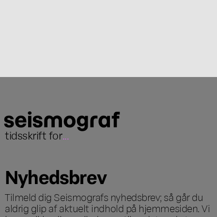
tidsskrift for
...
Nyhedsbrev
Tilmeld dig Seismografs nyhedsbrev; så går du
aldrig glip af aktuelt indhold på hjemmesiden. Vi