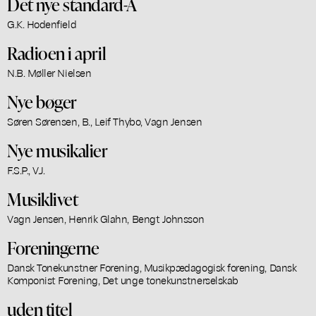
Det nye standard-A
G.K. Hodenfield
Radioen i april
N.B. Møller Nielsen
Nye bøger
Søren Sørensen, B., Leif Thybo, Vagn Jensen
Nye musikalier
F.S.P., V.J.
Musiklivet
Vagn Jensen, Henrik Glahn, Bengt Johnsson
Foreningerne
Dansk Tonekunstner Forening, Musikpædagogisk forening, Dansk
Komponist Forening, Det unge tonekunstnerselskab
uden titel