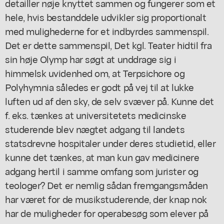
detailler nøje knyttet sammen og fungerer som et
hele, hvis bestanddele udvikler sig proportionalt
med mulighederne for et indbyrdes sammenspil.
Det er dette sammenspil, Det kgl. Teater hidtil fra
sin høje Olymp har søgt at unddrage sig i
himmelsk uvidenhed om, at Terpsichore og
Polyhymnia således er godt på vej til at lukke
luften ud af den sky, de selv svæver på. Kunne det
f. eks. tænkes at universitetets medicinske
studerende blev nægtet adgang til landets
statsdrevne hospitaler under deres studietid, eller
kunne det tænkes, at man kun gav medicinere
adgang hertil i samme omfang som jurister og
teologer? Det er nemlig sådan fremgangsmåden
har været for de musikstuderende, der knap nok
har de muligheder for operabesøg som elever på