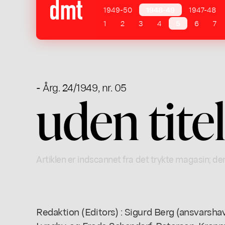
1949-50
1948-49
1947-48
1
2
3
4
5
6
7
- Årg. 24/1949, nr. 05
uden tite
Artiklen er indscannet fra det trykte magasin; der
Redaktion (Editors) : Sigurd Berg (ansvarshav