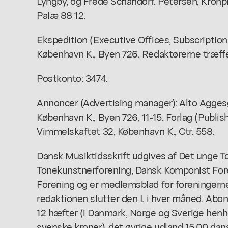
Lyngby, og Frede Schandorf. Petersen, Kronp
Palæ 88 12.
Ekspedition (Executive Offices, Subscription
København K., Byen 726. Redaktørerne træffes
Postkonto: 3474.
Annoncer (Advertising manager): Alto Agges
København K., Byen 726, 11-15. Forlag (Publishi
Vimmelskaftet 32, København K., Ctr. 558.
Dansk Musiktidsskrift udgives af Det unge 
Tonekunstnerforening, Dansk Komponist Fo
Forening og er medlemsblad for foreninger
redaktionen slutter den I. i hver måned. Abon
12 hæfter (i Danmark, Norge og Sverige henh
svenske kroner), det øvrige udland 15,00 dan