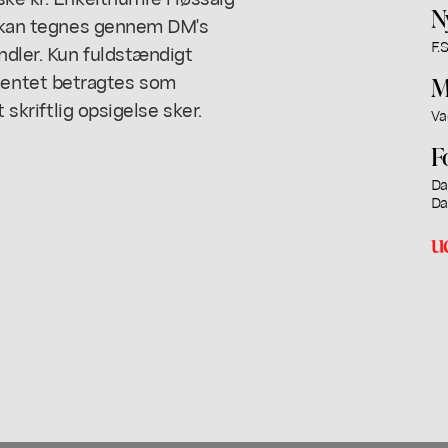
N
nt kan tegnes gennem DM's
F.S
andler. Kun fuldstændigt
entet betragtes som
M
 skriftlig opsigelse sker.
Va
F
Da
Da
u