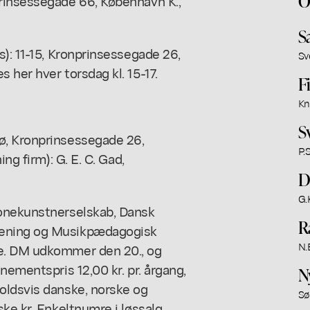
O
rinsessegade 66, København K.,
S
s): 11-15, Kronprinsessegade 26,
Sv
 her hver torsdag kl. 15-17.
F
Kn
S
ø, Kronprinsessegade 26,
P.
ng firm): G. E. C. Gad,
D
G.
Tonekunstnerselskab, Dansk
R
rening og Musikpædagogisk
N.
ne. DM udkommer den 20., og
nementspris 12,00 kr. pr. årgang,
N
oldsvis danske, norske og
Sø
ske kr. Enkeltnumre i løssalg