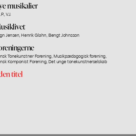
ye musikalier
.P., V.J.
usiklivet
gn Jensen, Henrik Glahn, Bengt Johnsson
oreningerne
nsk Tonekunstner Forening, Musikpædagogisk forening,
nsk Komponist Forening, Det unge tonekunstnerselskab
den titel