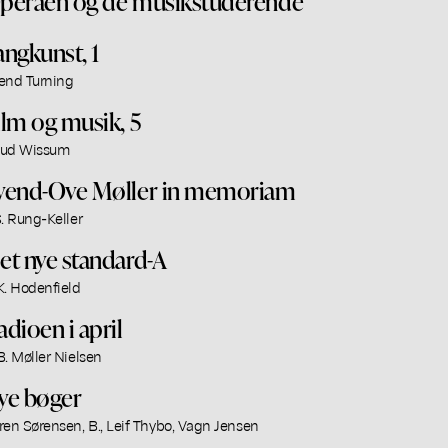
peraen og de musikstuderende
angkunst, 1
end Turning
ilm og musik, 5
ud Wissum
vend-Ove Møller in memoriam
S. Rung-Keller
et nye standard-A
K. Hodenfield
adioen i april
B. Møller Nielsen
ye bøger
ren Sørensen, B., Leif Thybo, Vagn Jensen