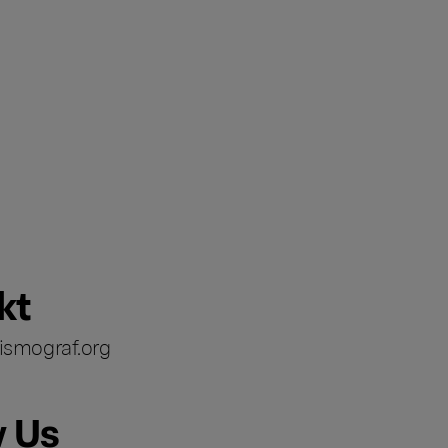
kt
ismograf.org
w Us