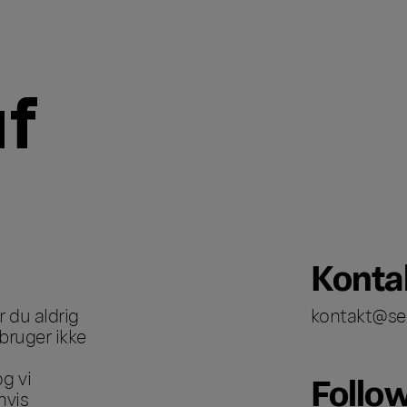
Konta
 du aldrig
kontakt@se
bruger ikke
g vi
Follo
hvis