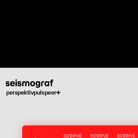
Gå
til
hovedindhold
perspektiv
puls
peer
00'ERNE
90'ERNE
80'ERNE