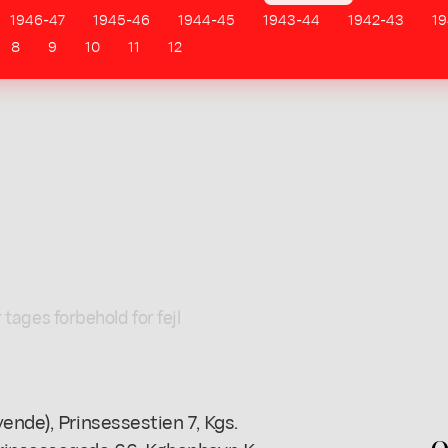
1946-47
1945-46
1944-45
1943-44
1942-43
19
8
9
10
11
12
l
 tages forbehold for fejl
ende), Prinsessestien 7, Kgs.