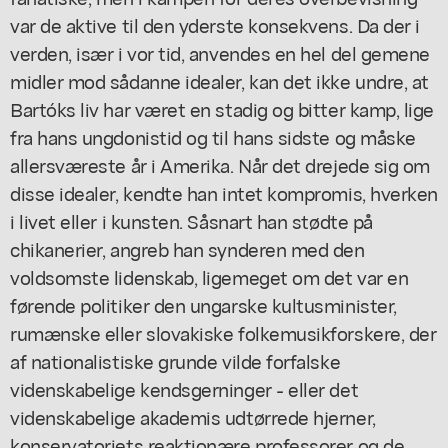
var de aktive til den yderste konsekvens. Da der i
verden, især i vor tid, anvendes en hel del gemene
midler mod sådanne idealer, kan det ikke undre, at
Bartóks liv har været en stadig og bitter kamp, lige
fra hans ungdonistid og til hans sidste og måske
allersværeste år i Amerika. Når det drejede sig om
disse idealer, kendte han intet kompromis, hverken
i livet eller i kunsten. Såsnart han stødte på
chikanerier, angreb han synderen med den
voldsomste lidenskab, ligemeget om det var en
førende politiker den ungarske kultusminister,
rumænske eller slovakiske folkemusikforskere, der
af nationalistiske grunde vilde forfalske
videnskabelige kendsgerninger - eller det
videnskabelige akademis udtørrede hjerner,
konservatoriets reaktionære professorer og de