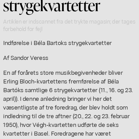
strygekvartetter
Artiklen er indscannet fra det trykte magasin; der tages
forbehold for fejl
Indførelse i Béla Bartoks strygekvartetter
Af Sandor Veress
En af forårets store musikbegivenheder bliver
Erling Bloch-kvartettens fremførelse af Béla
Bartóks samtlige 6 strygekvartetter (11., 16. og 23.
april)). I denne anledning bringer vi her det
væsentligste af tre foredrag, der blev holdt som
indledning til de tre aftner (20., 22. og 23. februar
1950), hvor Végh-kvartetten udførte de seks
kvartetter i Basel. Foredragene har været