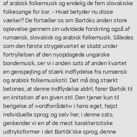
af arabisk folkemusik og endelig de fem slovakiske
folkesange for kor. - Hvad betyder nu disse
værker? De fortæller os om Bartóks anden store
oplevelse gennem sin udvidede forskning også af
rumænsk, slovakisk og arabisk folkemusik. Således
som den første strygekvartet er skabt under
fortryllelsen af den nyopdagede ungarske
bondemusik, ser vi i anden sats af anden kvartet
en genspejling af stærk indflydelse fra rumænsk
og arabisk folkemusikstil. Det må dog stærkt
betones, at denne indflydelse aldril, fører Bartók til
en iinitation af en given stil. Den tjener kun til
berigelse af »ordforrådet« i hans eget, højst
individuelle sprog; og selv her, i denne sats,
genkender vi en af de mest karakteristiske
udtryksformer i det Bartók'ske sprog, denne