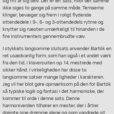
sig frit af sig selv. Det er en. sats, hvor det samme
ikke siges to gange på samme måde. Temaerne
klinger, bevæger sig frem i roligt flydende
ottendedele i 9-, 6- og 3-ottendedels rytme og
knytter sig næsten umærkeligt til hinanden i de
fire instrumenters gennembrudte væv.
I stykkets langsomme slutsats anvender Bartók en
ret usædvanlig form, som han også i et andet værk
fra den tid, i klaversuiten op. 14, mestrede med
sikker hånd. I virkeligheden har disse to
langsomme satser mange ligheder i karakteren.
Jeg vil her blot gøre opmærksom på den for Bartók
så typiske logik og fantasi i det harmoniske, der
kommer til orde i denne sats. Denne
harmoniverden tilhører en mester, der i årtier
drømte sine drømme alene og som vandrede sit