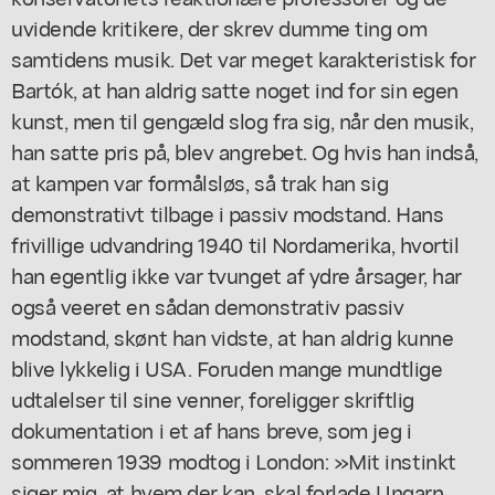
uvidende kritikere, der skrev dumme ting om
samtidens musik. Det var meget karakteristisk for
Bartók, at han aldrig satte noget ind for sin egen
kunst, men til gengæld slog fra sig, når den musik,
han satte pris på, blev angrebet. Og hvis han indså,
at kampen var formålsløs, så trak han sig
demonstrativt tilbage i passiv modstand. Hans
frivillige udvandring 1940 til Nordamerika, hvortil
han egentlig ikke var tvunget af ydre årsager, har
også veeret en sådan demonstrativ passiv
modstand, skønt han vidste, at han aldrig kunne
blive lykkelig i USA. Foruden mange mundtlige
udtalelser til sine venner, foreligger skriftlig
dokumentation i et af hans breve, som jeg i
sommeren 1939 modtog i London: »Mit instinkt
siger mig, at hvem der kan, skal forlade Ungarn.