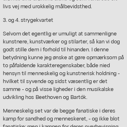
livs vej med urokkelig målbevidsthed.
3. og 4. strygekvartet
Selvom det egentlig er umuligt at sammenligne
kunstnere, kunstværker og stilarter, så kan vi dog
godt stille dem i forhold til hinanden. I denne
betydning kunne jeg ønske at gøre opmærksom på
to påfaldende karakteregenskaber, både nied
hensyn til menneskelig og kunstnerisk holdning -
hvilket til syvende og sidst væsentlig er det
samme - og på visse ligheder i den musikalske
udvikling hos Beethoven og Bartók.
Menneskelig set var de begge fanatiske i deres
kamp for sandhed og menneskeret, - og ikke blot
fanatiske; men i kampen for deres overbevisning