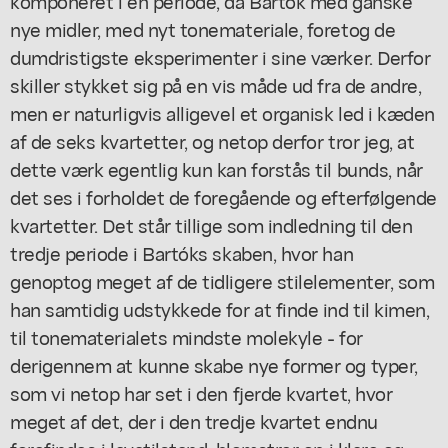
komponeret i en periode, da Bartók med ganske
nye midler, med nyt tonemateriale, foretog de
dumdristigste eksperimenter i sine værker. Derfor
skiller stykket sig på en vis måde ud fra de andre,
men er naturligvis alligevel et organisk led i kæden
af de seks kvartetter, og netop derfor tror jeg, at
dette værk egentlig kun kan forstås til bunds, når
det ses i forholdet de foregående og efterfølgende
kvartetter. Det står tillige som indledning til den
tredje periode i Bartóks skaben, hvor han
genoptog meget af de tidligere stilelementer, som
han samtidig udstykkede for at finde ind til kimen,
til tonematerialets mindste molekyle - for
derigennem at kunne skabe nye former og typer,
som vi netop har set i den fjerde kvartet, hvor
meget af det, der i den tredje kvartet endnu