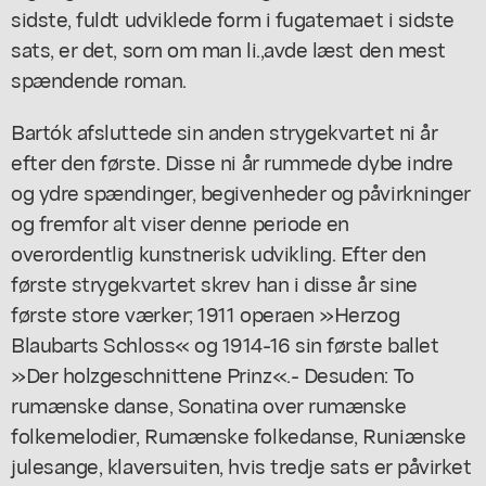
sidste, fuldt udviklede form i fugatemaet i sidste
sats, er det, sorn om man li.,avde læst den mest
spændende roman.
Bartók afsluttede sin anden strygekvartet ni år
efter den første. Disse ni år rummede dybe indre
og ydre spændinger, begivenheder og påvirkninger
og fremfor alt viser denne periode en
overordentlig kunstnerisk udvikling. Efter den
første strygekvartet skrev han i disse år sine
første store værker; 1911 operaen »Herzog
Blaubarts Schloss« og 1914-16 sin første ballet
»Der holzgeschnittene Prinz«.- Desuden: To
rumænske danse, Sonatina over rumænske
folkemelodier, Rumænske folkedanse, Runiænske
julesange, klaversuiten, hvis tredje sats er påvirket