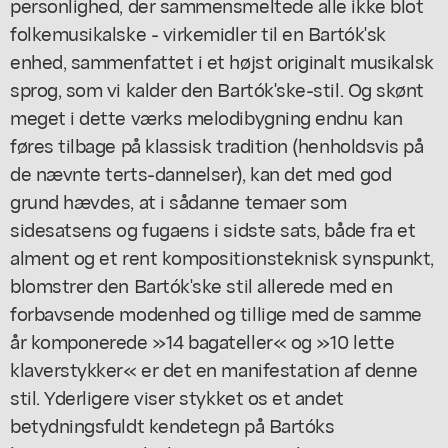
personlighed, der sammensmeltede alle ikke blot
folkemusikalske - virkemidler til en Bartók'sk
enhed, sammenfattet i et højst originalt musikalsk
sprog, som vi kalder den Bartók'ske-stil. Og skønt
meget i dette værks melodibygning endnu kan
føres tilbage på klassisk tradition (henholdsvis på
de nævnte terts-dannelser), kan det med god
grund hævdes, at i sådanne temaer som
sidesatsens og fugaens i sidste sats, både fra et
alment og et rent kompositionsteknisk synspunkt,
blomstrer den Bartók'ske stil allerede med en
forbavsende modenhed og tillige med de samme
år komponerede »14 bagateller« og »10 lette
klaverstykker« er det en manifestation af denne
stil. Yderligere viser stykket os et andet
betydningsfuldt kendetegn på Bartóks