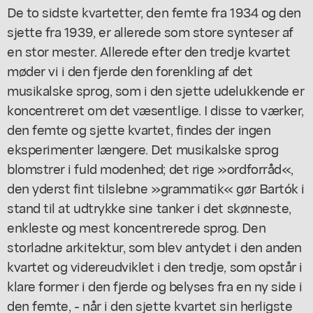
De to sidste kvartetter, den femte fra 1934 og den
sjette fra 1939, er allerede som store synteser af
en stor mester. Allerede efter den tredje kvartet
møder vi i den fjerde den forenkling af det
musikalske sprog, som i den sjette udelukkende er
koncentreret om det væsentlige. I disse to værker,
den femte og sjette kvartet, findes der ingen
eksperimenter længere. Det musikalske sprog
blomstrer i fuld modenhed; det rige »ordforråd«,
den yderst fint tilslebne »grammatik« gør Bartók i
stand til at udtrykke sine tanker i det skønneste,
enkleste og mest koncentrerede sprog. Den
storladne arkitektur, som blev antydet i den anden
kvartet og videreudviklet i den tredje, som opstår i
klare former i den fjerde og belyses fra en ny side i
den femte, - når i den sjette kvartet sin herligste