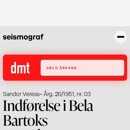
Gå
til
hovedindhold
VÆLG ÅRGANG
Sandor Veress
- Årg. 26/1951, nr. 03
Indførelse i Bela
Bartoks