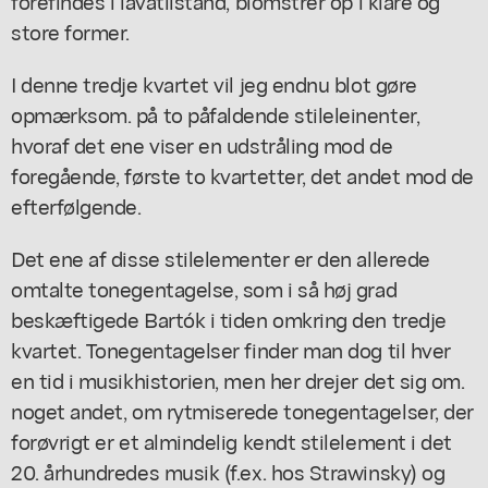
forefindes i lavatilstand, blomstrer op i klare og
store former.
I denne tredje kvartet vil jeg endnu blot gøre
opmærksom. på to påfaldende stileleinenter,
hvoraf det ene viser en udstråling mod de
foregående, første to kvartetter, det andet mod de
efterfølgende.
Det ene af disse stilelementer er den allerede
omtalte tonegentagelse, som i så høj grad
beskæftigede Bartók i tiden omkring den tredje
kvartet. Tonegentagelser finder man dog til hver
en tid i musikhistorien, men her drejer det sig om.
noget andet, om rytmiserede tonegentagelser, der
forøvrigt er et almindelig kendt stilelement i det
20. århundredes musik (f.ex. hos Strawinsky) og