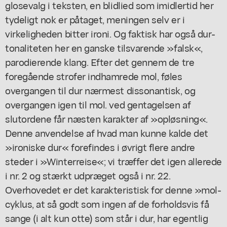
glosevalg i teksten, en blidlied som imidlertid her
tydeligt nok er påtaget, meningen selv er i
virkeligheden bitter ironi. Og faktisk har også dur-
tonaliteten her en ganske tilsvarende »falsk«,
parodierende klang. Efter det gennem de tre
foregående strofer indhamrede mol, føles
overgangen til dur nærmest dissonantisk, og
overgangen igen til mol. ved gentagelsen af
slutordene får næsten karakter af »opløsning«.
Denne anvendelse af hvad man kunne kalde det
»ironiske dur« forefindes i øvrigt flere andre
steder i »Winterreise«; vi træffer det igen allerede
i nr. 2 og stærkt udpræget også i nr. 22.
Overhovedet er det karakteristisk for denne »mol-
cyklus, at så godt som ingen af de forholdsvis få
sange (i alt kun otte) som står i dur, har egentlig