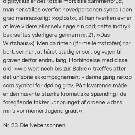
digtcyklus er det totale moralske sammenbrud,
man her stilles overfor: hovedpersonen synes i den
grad menneskeligt »opløst«, at han hverken evner
at leve videre eller selv søge sin død; dette indtryk
bekraeftes yderligere gennem nr. 21, »Das
Wirtshaus«). Men da rimen (jfr. mellemstrofen) tør
bort, ser han, at håret stadig er sort og vejen til
graven derfor endnu lang. I forbindelse med disse
ord: »wie weit noch bis zur Bahre« træffes atter
det unisone akkompagnement - denne gang netop
som symbol for død og grav. På tilsvarende måde
er den nævnte stærke kromatiske spænding i de
foregående takter udsprunget af ordene »dass
mir's vor meiner Jugend graut«.
Nr. 23. Die Nebensonnen.