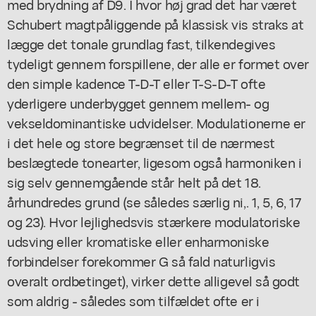
med brydning af D9. I hvor høj grad det har været
Schubert magtpåliggende på klassisk vis straks at
lægge det tonale grundlag fast, tilkendegives
tydeligt gennem forspillene, der alle er formet over
den simple kadence T-D-T eller T-S-D-T ofte
yderligere underbygget gennem mellem- og
vekseldominantiske udvidelser. Modulationerne er
i det hele og store begrænset til de nærmest
beslægtede tonearter, ligesom også harmoniken i
sig selv gennemgående står helt på det 18.
århundredes grund (se således særlig ni,. 1, 5, 6, 17
og 23). Hvor lejlighedsvis stærkere modulatoriske
udsving eller kromatiske eller enharmoniske
forbindelser forekommer G så fald naturligvis
overalt ordbetinget), virker dette alligevel så godt
som aldrig - således som tilfældet ofte er i