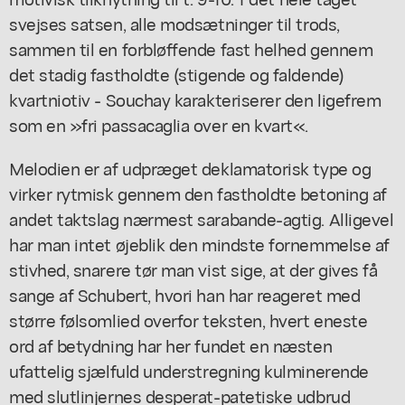
svejses satsen, alle modsætninger til trods,
sammen til en forbløffende fast helhed gennem
det stadig fastholdte (stigende og faldende)
kvartniotiv - Souchay karakteriserer den ligefrem
som en »fri passacaglia over en kvart«.
Melodien er af udpræget deklamatorisk type og
virker rytmisk gennem den fastholdte betoning af
andet taktslag nærmest sarabande-agtig. Alligevel
har man intet øjeblik den mindste fornemmelse af
stivhed, snarere tør man vist sige, at der gives få
sange af Schubert, hvori han har reageret med
større følsomlied overfor teksten, hvert eneste
ord af betydning har her fundet en næsten
ufattelig sjælfuld understregning kulminerende
med slutlinjernes desperat-patetiske udbrud