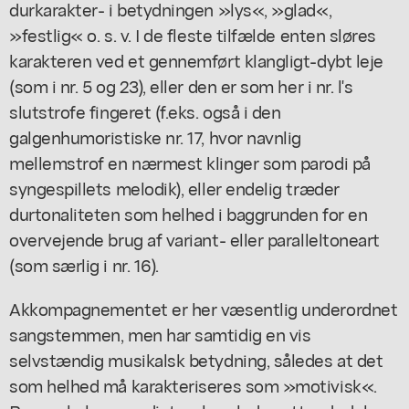
durkarakter- i betydningen »lys«, »glad«,
»festlig« o. s. v. I de fleste tilfælde enten sløres
karakteren ved et gennemført klangligt-dybt leje
(som i nr. 5 og 23), eller den er som her i nr. l's
slutstrofe fingeret (f.eks. også i den
galgenhumoristiske nr. 17, hvor navnlig
mellemstrof en nærmest klinger som parodi på
syngespillets melodik), eller endelig træder
durtonaliteten som helhed i baggrunden for en
overvejende brug af variant- eller paralleltoneart
(som særlig i nr. 16).
Akkompagnementet er her væsentlig underordnet
sangstemmen, men har samtidig en vis
selvstændig musikalsk betydning, således at det
som helhed må karakteriseres som »motivisk«.