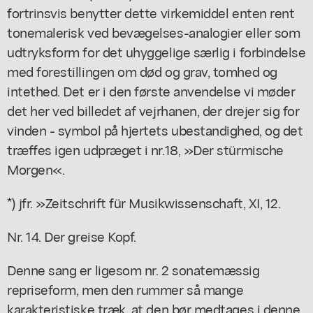
fortrinsvis benytter dette virkemiddel enten rent
tonemalerisk ved bevægelses-analogier eller som
udtryksform for det uhyggelige særlig i forbindelse
med forestillingen om død og grav, tomhed og
intethed. Det er i den første anvendelse vi møder
det her ved billedet af vejrhanen, der drejer sig for
vinden - symbol på hjertets ubestandighed, og det
træffes igen udpræget i nr.18, »Der stürmische
Morgen«.
*) jfr. »Zeitschrift für Musikwissenschaft, XI, 12.
Nr. 14. Der greise Kopf.
Denne sang er ligesom nr. 2 sonatemæssig
repriseform, men den rummer så mange
karakteristiske træk, at den bør medtages i denne