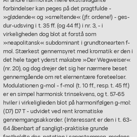
forbindelser kan peges på det pragtfulde -
»glødende« og »smeltende« (jfr. ordene!) - ges-
dur-udsving i t. 35 ff. (og 44 ff.) i nr. 3, - i
virkeligheden dog blot at forstå som
»neapolitansk« subdominant i grundtonearten f-
mol. Stærkest gennemsyret med kromatik er den i
det hele taget yderst makabre »Der Wegweiser«
(nr. 20), og dog drejer det sig her nærmere beset
gennemgående om ret elernentære foreteelser.
Modulationen g-mol - f-mol (t. 10 ff., resp. t. 45 ff.)
er en simpel harmonisk trinsekvens, og t. 57-65
hviler i virkeliglieden blot på harmonifølgen g-mol:
(D7) D7 T - udvidet ved rent kromatiske
gennemgangsakkorder. (Interessant er den i t. 63-
64 åbenbart af sangligt-praktiske grunde
fastholdte des-notation i sangstemmen, medens