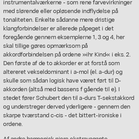
instrumentalværkerne - som rene farvevirkninger
med slørende eller opløsende indflydelse på
tonaliteten. Enkelte sådanne mere dristige
klangforbindelser er allerede påpeget i det
foregående gennem eksemplerne 1, 3 og 4, her
skal tillige gøres opmærksom på
akkordforbindelsen på ordene »ihr Kind« i eks. 2.
Den første af de to akkorder er at forstå som
altereret vekseldominant i a-mol (el. a-dur) og
skulle som sådan logisk have været ført til D-
akkorden (altså med bassens f gående til e). I
stedet fører Schubert den til a-durs T-sekstakkord
og understreger derved yderligere - gennem den
skarpe tværstand c-cis - det bittert-ironiske i
ordene.
Af andre harmonisk niere ekstravagante