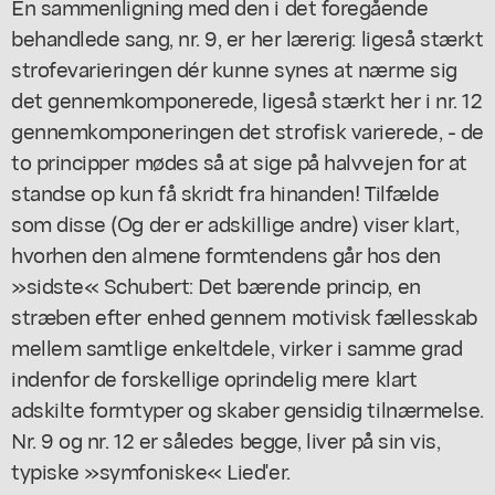
En sammenligning med den i det foregående
behandlede sang, nr. 9, er her lærerig: ligeså stærkt
strofevarieringen dér kunne synes at nærme sig
det gennemkomponerede, ligeså stærkt her i nr. 12
gennemkomponeringen det strofisk varierede, - de
to principper mødes så at sige på halvvejen for at
standse op kun få skridt fra hinanden! Tilfælde
som disse (Og der er adskillige andre) viser klart,
hvorhen den almene formtendens går hos den
»sidste« Schubert: Det bærende princip, en
stræben efter enhed gennem motivisk fællesskab
mellem samtlige enkeltdele, virker i samme grad
indenfor de forskellige oprindelig mere klart
adskilte formtyper og skaber gensidig tilnærmelse.
Nr. 9 og nr. 12 er således begge, liver på sin vis,
typiske »symfoniske« Lied'er.