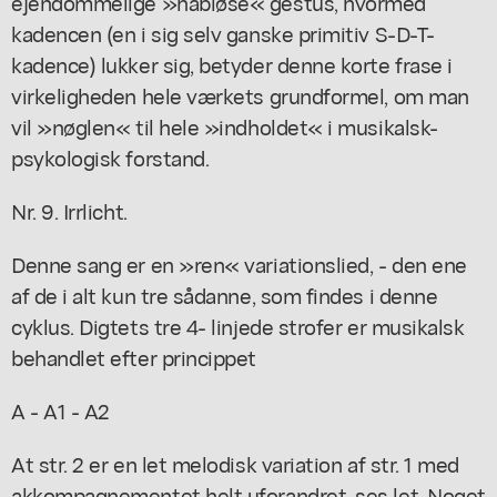
ejendommelige »håbløse« gestus, hvormed
kadencen (en i sig selv ganske primitiv S-D-T-
kadence) lukker sig, betyder denne korte frase i
virkeligheden hele værkets grundformel, om man
vil »nøglen« til hele »indholdet« i musikalsk-
psykologisk forstand.
Nr. 9. Irrlicht.
Denne sang er en »ren« variationslied, - den ene
af de i alt kun tre sådanne, som findes i denne
cyklus. Digtets tre 4- linjede strofer er musikalsk
behandlet efter princippet
A - A1 - A2
At str. 2 er en let melodisk variation af str. 1 med
akkompagnementet helt uforandret, ses let. Noget