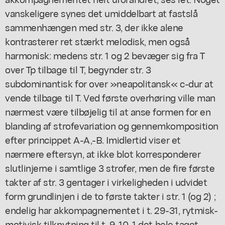
vanskeligere synes det umiddelbart at fastslå
sammenhængen med str. 3, der ikke alene
kontrasterer ret stærkt melodisk, men også
harmonisk: medens str. 1 og 2 bevæger sig fra T
over Tp tilbage til T, begynder str. 3
subdominantisk for over »neapolitansk« c-dur at
vende tilbage til T. Ved første overhøring ville man
nærmest være tilbøjelig til at anse formen for en
blanding af strofevariation og gennemkomposition
efter princippet A-A,-B. Imidlertid viser et
nærmere eftersyn, at ikke blot korresponderer
slutlinjerne i samtlige 3 strofer, men de fire første
takter af str. 3 gentager i virkeligheden i udvidet
form grundlinjen i de to første takter i str. 1 (og 2) ;
endelig har akkompagnementet i t. 29-31, rytmisk-
motivisk tilknytning til t. 9-10. 1 det hele taget