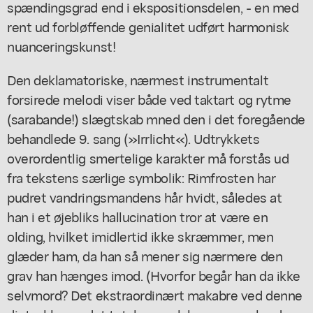
spændingsgrad end i ekspositionsdelen, - en med
rent ud forbløffende genialitet udført harmonisk
nuanceringskunst!
Den deklamatoriske, nærmest instrumentalt
forsirede melodi viser både ved taktart og rytme
(sarabande!) slægtskab mned den i det foregående
behandlede 9. sang (»Irrlicht«). Udtrykkets
overordentlig smertelige karakter må forstås ud
fra tekstens særlige symbolik: Rimfrosten har
pudret vandringsmandens hår hvidt, således at
han i et øjebliks hallucination tror at være en
olding, hvilket imidlertid ikke skræmmer, men
glæder ham, da han så mener sig nærmere den
grav han hænges imod. (Hvorfor begår han da ikke
selvmord? Det ekstraordinært makabre ved denne