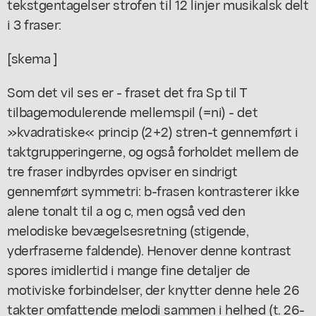
tekstgentagelser strofen til 12 linjer musikalsk delt
i 3 fraser:
[skema ]
Som det vil ses er - fraset det fra Sp til T
tilbagemodulerende mellemspil (=ni) - det
»kvadratiske« princip (2+2) stren-t gennemført i
taktgrupperingerne, og også forholdet mellem de
tre fraser indbyrdes opviser en sindrigt
gennemført symmetri: b-frasen kontrasterer ikke
alene tonalt til a og c, men også ved den
melodiske bevægelsesretning (stigende,
yderfraserne faldende). Henover denne kontrast
spores imidlertid i mange fine detaljer de
motiviske forbindelser, der knytter denne hele 26
takter omfattende melodi sammen i helhed (t. 26-