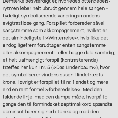
Bemærkelsesværdigt er, hvorledes ottendedels-
rytmen løber helt ubrudt gennem hele sangen -
tydeligt symboliserende vandringsmandens
evigtrastløse gang. Forspillet forbereder såvel
sangstemme som akkompagnement, hvilket er
det almindeligste i »Winterreise«, hvis ikke det
endog ligefrem forudtager enten sangstemme
eller akkompagnement - eller begge dele samtidig;
et helt uafhængigt forspil (kontrasterende)
træffes her kun i nr. 5 (»Das Lindenbaum«), hvor
det symboliserer vindens susen i lindetræets
krone. I øvrigt er forspillet til nr. 1 andet og mere
end en rent formel »forberedelse«. Med den
faldende linje, med den dumpe måde, hvorpå to
gange den til formindsket septimakkord spændte
dominant borer sig ned i tonika og med den