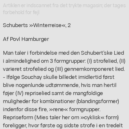
Artiklen er indscannet fra det trykte magasin; der tages
forbehold for fejl
Schuberts »Winterreise«, 2
Af Povl Hamburger
Man taler i forbindelse med den Schubert'ske Lied
i almindelighed om 3 formgrupper: (I) strofelied, (II)
varieret strofelied og (III) gennemkomponeret lied.
- Ifølge Souchay skulle billedet imidlertid først
blive nogenlunde udtømmende, hvis man hertil
føjer (IV) repriselied samt de mangfoldige
muligheder for kombinationer (blandingsformer)
indenfor disse fire, »rene« formgrupper.
Repriseform (Mies taler her om »cyklisk« form)
foreligger, hvor første og sidste strofe i en tredelt