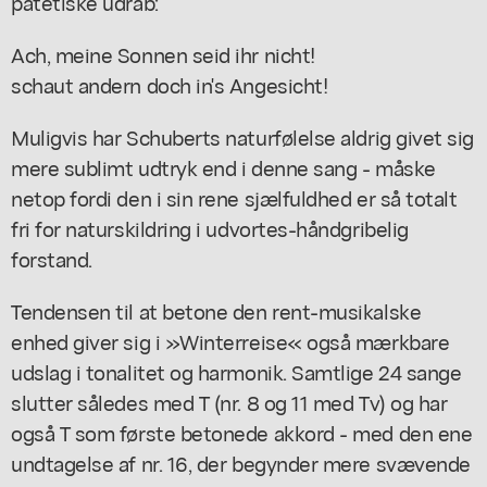
patetiske udråb:
Ach, meine Sonnen seid ihr nicht!
schaut andern doch in's Angesicht!
Muligvis har Schuberts naturfølelse aldrig givet sig
mere sublimt udtryk end i denne sang - måske
netop fordi den i sin rene sjælfuldhed er så totalt
fri for naturskildring i udvortes-håndgribelig
forstand.
Tendensen til at betone den rent-musikalske
enhed giver sig i »Winterreise« også mærkbare
udslag i tonalitet og harmonik. Samtlige 24 sange
slutter således med T (nr. 8 og 11 med Tv) og har
også T som første betonede akkord - med den ene
undtagelse af nr. 16, der begynder mere svævende