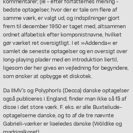
kommentarer; (le - efter forfatternes mening -
bedste optagelser, hvor der er tale om flere af
samme værk, er valgt ud, og indspilninger gjort
frem til december 1950 er taget med, altsammen
ordnet alfabetisk efter komponistnavne, hvilket
gør værket ret oversigtligt. I et »Addenda« er
samlet de seneste optagelser og en oversigt over
Iong-playing plader med en introduktion liertil,
ligesom der her gives en vejledning for begyndere,
som ønsker at opbygge et diskotek.
Da IIMV's og Polyphon's (Decca) danske optagelser
også publiceres i England, finder man ikke så få af
disse i det store værk. F. eks. er alle Buxteliude-
optagelserne danske, og to af de tre nævnte
Gabrieli-værker er liaeledes danske (Wóldike og
madrigalkoret).