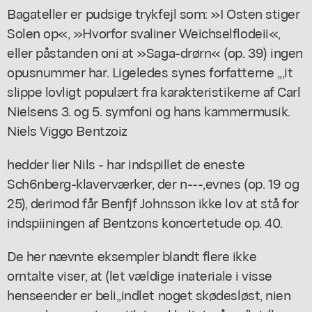
Bagateller er pudsige trykfejl som: »I Osten stiger
Solen op«, »Hvorfor svaliner Weichselflodeii«,
eller påstanden oni at »Saga-drørn« (op. 39) ingen
opusnummer har. Ligeledes synes forfatterne ,,,it
slippe lovligt populært fra karakteristikerne af Carl
Nielsens 3. og 5. symfoni og hans kammermusik.
Niels Viggo Bentzoiz
hedder lier Nils - har indspillet de eneste
Sch6nberg-klaverværker, der n---,evnes (op. 19 og
25), derimod får Benfjf Johnsson ikke lov at stå for
indspiiningen af Bentzons koncertetude op. 40.
De her nævnte eksempler blandt flere ikke
orntalte viser, at (let vældige inateriale i visse
henseender er beli,,indlet noget skødesløst, nien