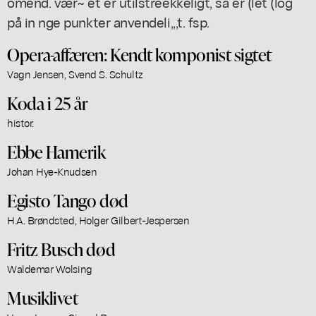
omend. vær~ et er utilstreekkeligt, så er (let (log
på in nge punkter anvendeli,,,t. fsp.
Opera-affæren: Kendt komponist sigtet
Vagn Jensen, Svend S. Schultz
Koda i 25 år
histor.
Ebbe Hamerik
Johan Hye-Knudsen
Egisto Tango død
H.A. Brøndsted, Holger Gilbert-Jespersen
Fritz Busch død
Waldemar Wolsing
Musiklivet