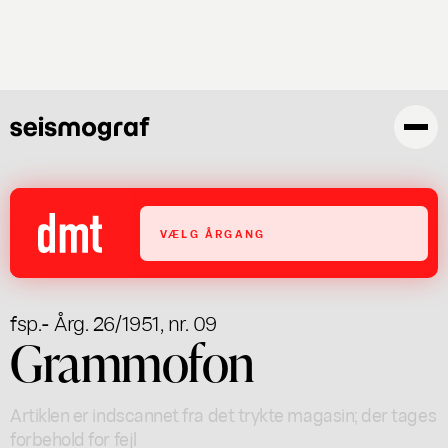
Gå
til
hovedindhold
VÆLG ÅRGANG
fsp.
- Årg. 26/1951, nr. 09
Grammofon
Artiklen er indscannet fra det trykte magasin; der tages
forbehold for fejl