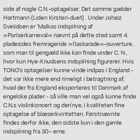
side af nogle C.N.-optagelser. Det samme gælder
Hartmann (Liden Kirsten-duet) . Under Johaiz
Sveiidsen er 'Malkos indspilning af
»Pariserkarneval« nævnt på dette sted samt 4.
pladesides fremragende »I'Iaskarade«-ouverture,
som man til gengæld ikke kan finde under C. N.,
hvor kun Hye-Knudsens indspilning figurerer. Hvis
TONO's optagelser kunne vinde indpas i England -
det var ikke mere end rimeligt i betragtning af,
hvad der fra England eksporteres til Danmark af
engelske plader - så ville man vel også kunne finde
C.N.s violinkoncert og den'nye, i kvaliteten fine
optagelse af blæserkvintetten. Førstnævnte
findes derfor ikke, den sidste kun i den gamle
indspilning fra 30~ erne.