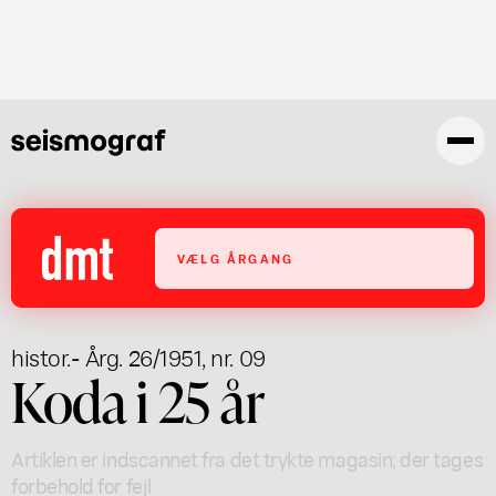
Gå
til
hovedindhold
VÆLG ÅRGANG
histor.
- Årg. 26/1951, nr. 09
Koda i 25 år
Artiklen er indscannet fra det trykte magasin; der tages
forbehold for fejl