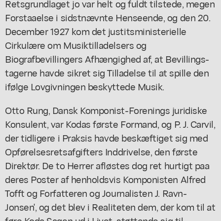
Retsgrundlaget jo var helt og fuldt tilstede, megen
Forstaaelse i sidstnævnte Henseende, og den 20.
December 1927 kom det justitsministerielle
Cirkulære om Musiktilladelsers og
Biografbevillingers Afhængighed af, at Bevillings-
tagerne havde sikret sig Tilladelse til at spille den
ifølge Lovgivningen beskyttede Musik.
Otto Rung, Dansk Komponist-Forenings juridiske
Konsulent, var Kodas første Formand, og P. J. Carvil,
der tidligere i Praksis havde beskæftiget sig med
Opførelsesretsafgifters Inddrivelse, den første
Direktør. De to Herrer afløstes dog ret hurtigt paa
deres Poster af henholdsvis Komponisten Alfred
Tofft og Forfatteren og Journalisten J. Ravn-
Jonsen', og det blev i Realiteten dem, der kom til at
føre Koda Sagen ud i Livet, støttende sig til