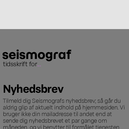
tidsskrift for
...
Nyhedsbrev
Tilmeld dig Seismografs nyhedsbrev; så går du
aldrig glip af aktuelt indhold på hjemmesiden. Vi
bruger ikke din mailadresse til andet end at
sende dig nyhedsbrevet et par gange om
måneden, og vi benytter til formålet tjenesten