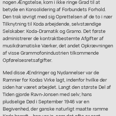
nogen Ængstelse, kom i ikke ringe Grad til at
betyde en Konsolidering af Forbundets Forhold.
Den trak iøvrigt med sig Oprettelsen af de to i nær
Tilknytning til Koda arbejdende, selvstændige
Selskaber: Koda-Dramatik og Gramo. Det første
administrerer de kontraktbestemte Afgifter af
musikdramatiske Værker, det andet Opkrævningen
af visse Grammofonindustrien tilkommende
Opførelsesretsafgifter.
Med disse Ændringer og Nydannelser var de
Ramnier for Kodas Virke lagt, indenfor hvilke der
siden har været arbejdet. Langt den største Del af
Tiden gjorde Ravn-Jonsen med selv; hans
pludselige Død i September 1946 var en
Begivenhed, der ganske naturligt maatte ramme
Koda haardt - han var jo, som det ofte er sagt,