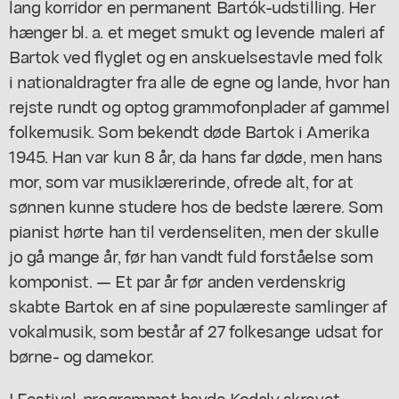
lang korridor en permanent Bartók-udstilling. Her
hænger bl. a. et meget smukt og levende maleri af
Bartok ved flyglet og en anskuelsestavle med folk
i nationaldragter fra alle de egne og lande, hvor han
rejste rundt og optog grammofonplader af gammel
folkemusik. Som bekendt døde Bartok i Amerika
1945. Han var kun 8 år, da hans far døde, men hans
mor, som var musiklærerinde, ofrede alt, for at
sønnen kunne studere hos de bedste lærere. Som
pianist hørte han til verdenseliten, men der skulle
jo gå mange år, før han vandt fuld forståelse som
komponist. — Et par år før anden verdenskrig
skabte Bartok en af sine populæreste samlinger af
vokalmusik, som består af 27 folkesange udsat for
børne- og damekor.
I Festival-programmet havde Kodaly skrevet