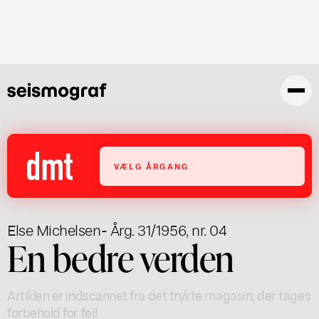
Gå
til
hovedindhold
VÆLG ÅRGANG
Else Michelsen
- Årg. 31/1956, nr. 04
En bedre verden
Artiklen er indscannet fra det trykte magasin; der tages
forbehold for fejl