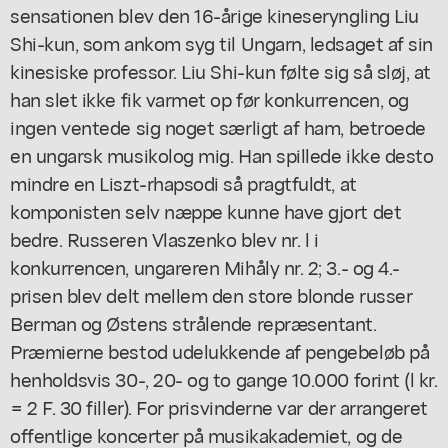
sensationen blev den 16-årige kineseryngling Liu
Shi-kun, som ankom syg til Ungarn, ledsaget af sin
kinesiske professor. Liu Shi-kun følte sig så sløj, at
han slet ikke fik varmet op før konkurrencen, og
ingen ventede sig noget særligt af ham, betroede
en ungarsk musikolog mig. Han spillede ikke desto
mindre en Liszt-rhapsodi så pragtfuldt, at
komponisten selv næppe kunne have gjort det
bedre. Russeren Vlaszenko blev nr. l i
konkurrencen, ungareren Mihåly nr. 2; 3.- og 4.-
prisen blev delt mellem den store blonde russer
Berman og Østens strålende repræsentant.
Præmierne bestod udelukkende af pengebeløb på
henholdsvis 30-, 20- og to gange 10.000 forint (l kr.
= 2 F. 30 filler). For prisvinderne var der arrangeret
offentlige koncerter på musikakademiet, og de