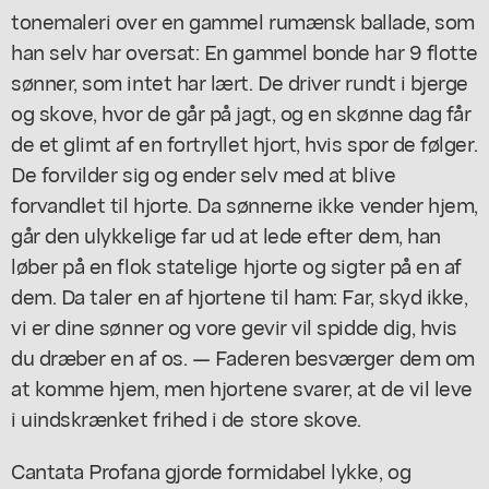
tonemaleri over en gammel rumænsk ballade, som
han selv har oversat: En gammel bonde har 9 flotte
sønner, som intet har lært. De driver rundt i bjerge
og skove, hvor de går på jagt, og en skønne dag får
de et glimt af en fortryllet hjort, hvis spor de følger.
De forvilder sig og ender selv med at blive
forvandlet til hjorte. Da sønnerne ikke vender hjem,
går den ulykkelige far ud at lede efter dem, han
løber på en flok statelige hjorte og sigter på en af
dem. Da taler en af hjortene til ham: Far, skyd ikke,
vi er dine sønner og vore gevir vil spidde dig, hvis
du dræber en af os. — Faderen besværger dem om
at komme hjem, men hjortene svarer, at de vil leve
i uindskrænket frihed i de store skove.
Cantata Profana gjorde formidabel lykke, og