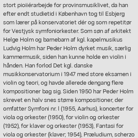
stort pioiiérarbejde for provinsmusiklivet, da han
efter endt studietid i København tog til Esbjerg
som lærer på konservatoriet dér og som repetitør
for Vestjysk symfoniorkester. Som søn af arkitekt
Helge Holm og barnebarn af kgl. kapelmusikus
Ludvig Holm har Peder Holm dyrket musik, særlig
kammermusik, siden han kunne holde en violin i
hånden. Han forlod Det kgl. danske
musikkonservatorium i 1947 med store eksamen i
violin og teori, og havde allerede dengang flere
kompositioner bag sig. Siden 1950 har Peder Holm
skrevet en halv snes større kompositioner, der
omfatter Symfoni nr. l (1955, Aarhus), koncerter for
viola og orkester (1950), for violin og orkester
(1952), for klaver og orkester (1953), Fantasi for
viola og orkester (klaver; 1954), Præludium, scherzo