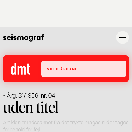
Gå
til
hovedindhold
VÆLG ÅRGANG
- Årg. 31/1956, nr. 04
uden titel
Artiklen er indscannet fra det trykte magasin; der tages
forbehold for fejl