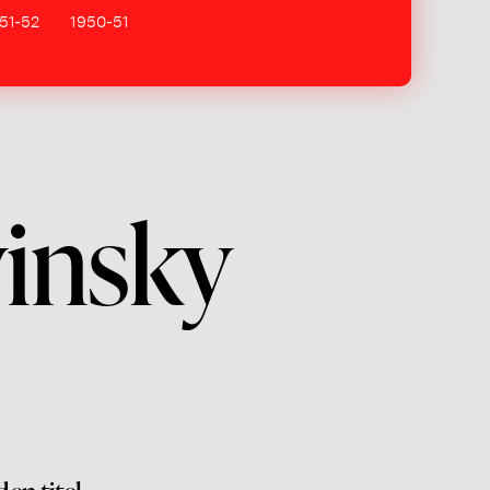
51-52
1950-51
vinsky