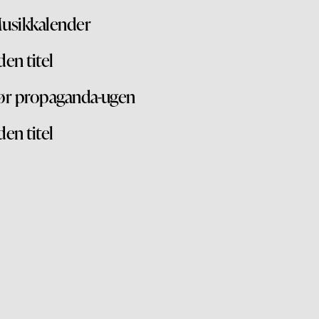
usikkalender
den titel
ør propaganda-ugen
den titel