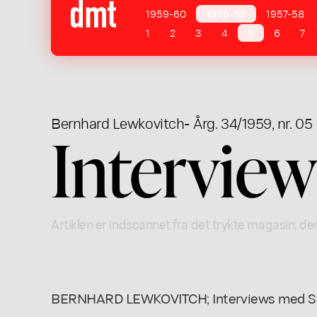
1959-60
1958-59
1957-58
1
2
3
4
5
6
7
Bernhard Lewkovitch
- Årg. 34/1959, nr. 05
Interview
Artiklen er indscannet fra det trykte magasin; der
BERNHARD LEWKOVITCH; Interviews med St