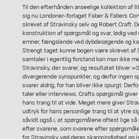
Til den efterhånden anseelige kollektion af l
sig nu Londoner-forlaget Faber & Fabers Con
skrevet af Stravinsky selv og Robert Craft. D
konstruktion af spørgsmål og svar, lødig ved
emner, fængslende ved dybdesøgende og kar
Strengt taget kunne bogen være skrevet af S
samtaler i egentlig forstand kan man ikke mel
Stravinsky, der svarer, og resultatet bliver »
divergerende synspunkter, og derfor ingen
svarer aldrig, for han bliver ikke spurgt. Derf
taler eller interviews. Crafts spørgsmål giver
hans trang til at vide. Meget mere giver Str
udtryk for hans personlige trang til at ytre si
såvidt også i, at spørgsmålene oftest lige 
efter svarene, som svarene efter spørgsmål
for Stravinsky ved deres skarpsindighed og 