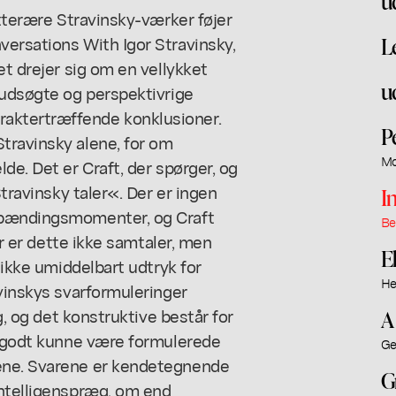
u
itterære Stravinsky-værker føjer
versations With Igor Stravinsky,
L
et drejer sig om en vellykket
u
 udsøgte og perspektivrige
aktertræffende konklusioner.
P
travinsky alene, for om
Mo
de. Det er Craft, der spørger, og
Stravinsky taler«. Der er ingen
I
 spændingsmomenter, og Craft
Be
or er dette ikke samtaler, men
E
 ikke umiddelbart udtryk for
He
avinskys svarformuleringer
g, og det konstruktive består for
A
så godt kunne være formulerede
Ge
ene. Svarene er kendetegnende
G
intelligenspræg, om end