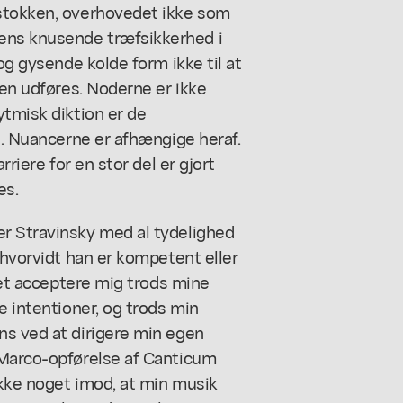
tstokken, overhovedet ikke som
ens knusende træfsikkerhed i
og gysende kolde form ikke til at
men udføres. Noderne er ikke
ytmisk diktion er de
se. Nuancerne er afhængige heraf.
rriere for en stor del er gjort
es.
r Stravinsky med al tydelighed
 hvorvidt han er kompetent eller
llet acceptere mig trods mine
e intentioner, og trods min
ns ved at dirigere min egen
 Marco-opførelse af Canticum
ikke noget imod, at min musik