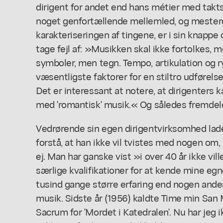
dirigent for andet end hans métier med tak
noget genfortællende mellemled, og mester
karakteriseringen af tingene, er i sin knappe 
tage fejl af: »Musikken skal ikke fortolkes, 
symboler, men tegn. Tempo, artikulation og r
væsentligste faktorer for en stiltro udførel
Det er interessant at notere, at dirigenters ka
med 'romantisk' musik.« Og således fremdel
Vedrørende sin egen dirigentvirksomhed lade
forstå, at han ikke vil tvistes med nogen om,
ej. Man har ganske vist »i over 40 år ikke vi
særlige kvalifikationer for at kende mine egn
tusind gange større erfaring end nogen ande
musik. Sidste år (1956) kaldte Time min San
Sacrum for 'Mordet i Katedralen'. Nu har jeg 