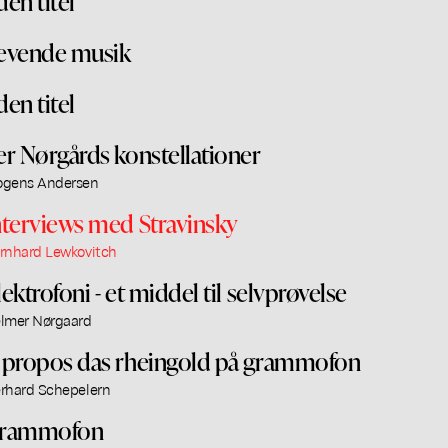
den titel
evende musik
den titel
er Nørgårds konstellationer
gens Andersen
nterviews med Stravinsky
rnhard Lewkovitch
lektrofoni - et middel til selvprøvelse
lmer Nørgaard
 propos das rheingold på grammofon
rhard Schepelern
rammofon