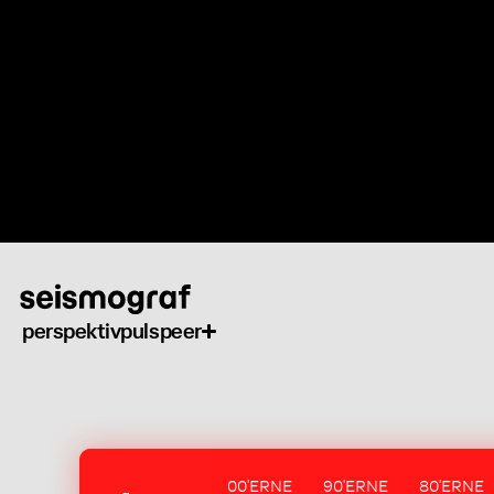
Gå
til
hovedindhold
perspektiv
puls
peer
00'ERNE
90'ERNE
80'ERNE