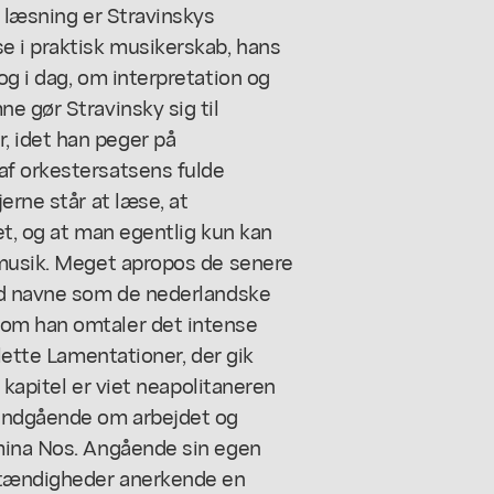
t læsning er Stravinskys
e i praktisk musikerskab, hans
og i dag, om interpretation og
e gør Stravinsky sig til
 idet han peger på
af orkestersatsens fulde
erne står at læse, at
fet, og at man egentlig kun kan
-musik. Meget apropos de senere
ved navne som de nederlandske
som han omtaler det intense
plette Lamentationer, der gik
t kapitel er viet neapolitaneren
 indgående om arbejdet og
umina Nos. Angående sin egen
mstændigheder anerkende en