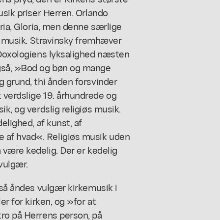
usik priser Herren. Orlando
oria, Gloria, men denne særlige
ig musik. Stravinsky fremhæver
 Doxologiens lyksalighed næsten
også, »Bod og bøn og mange
g grund, thi ånden forsvinder
 verdslige 19. århundrede og
ik, og verdslig religiøs musik.
elighed, af kunst, af
 af hvad«. Religiøs musik uden
 være kedelig. Der er kedelig
vulgær.
gså åndes vulgær kirkemusik i
er for kirken, og »for at
tro på Herrens person, på