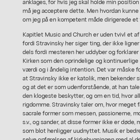
anklages, for hvis jeg skal holde min positi
må jeg acceptere dette. Men hvordan kunne 
om jeg på en kompetent måde dirigerede et 
Kapitlet Music and Church er uden tvivl et af
fordi Stravinsky her siger ting, der ikke ligner
dels fordi mesteren her uddyber og forklare
Kirken som den oprindelige og kontinuerlige 
værdi og i åndelig intention. Det var måske f
at Stravinsky ikke er katolik, men bekender s
og at det er som udenforstående, at han ta
den klogeste beskytter, og om en tid, hvor a
rigdomme. Stravinsky taler om, hvor meget fa
sacrale former som messen, passionerne, mot
s.v., og sander, at disse former ikke er døde,
som blot henligger uudnyttet. Musik er bedre
selve opførelsen af kirkebygningen med al de