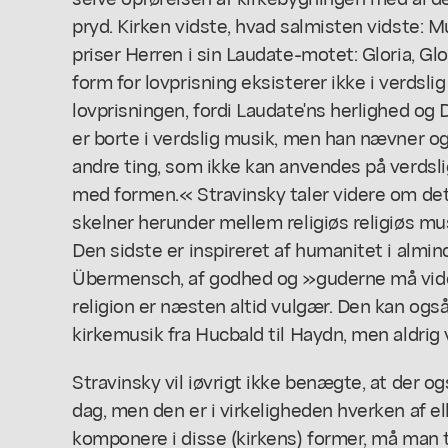
pryd. Kirken vidste, hvad salmisten vidste: M
priser Herren i sin Laudate-motet: Gloria, Gl
form for lovprisning eksisterer ikke i verdsl
lovprisningen, fordi Laudate'ns herlighed og
er borte i verdslig musik, men han nævner 
andre ting, som ikke kan anvendes på verdsli
med formen.« Stravinsky taler videre om det
skelner herunder mellem religiøs religiøs mus
Den sidste er inspireret af humanitet i almind
Übermensch, af godhed og »guderne må vide
religion er næsten altid vulgær. Den kan også
kirkemusik fra Hucbald til Haydn, men aldrig 
Stravinsky vil iøvrigt ikke benægte, at der o
dag, men den er i virkeligheden hverken af ell
komponere i disse (kirkens) former, må man 