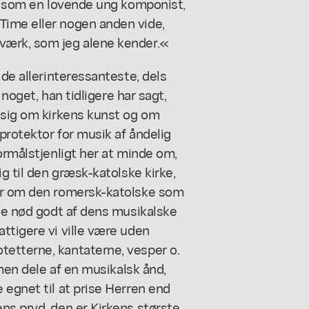
on som en lovende ung komponist,
Time eller nogen anden vide,
værk, som jeg alene kender.«
 de allerinteressanteste, dels
 noget, han tidligere har sagt,
r sig om kirkens kunst og om
protektor for musik af åndelig
ormålstjenligt her at minde om,
ig til den græsk-katolske kirke,
ler om den romersk-katolske som
lle nød godt af dens musikalske
ttigere vi ville være uden
etterne, kantaterne, vesper o.
 men dele af en musikalsk ånd,
 egnet til at prise Herren end
ns pryd, den er Kirkens største