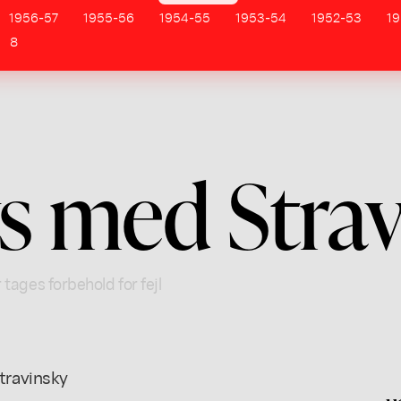
1956-57
1955-56
1954-55
1953-54
1952-53
19
8
s med Stra
 tages forbehold for fejl
ravinsky