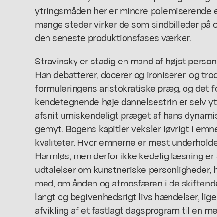
ytringsmåden her er mindre polemiserende e
mange steder virker de som sindbilleder på og
den seneste produktionsfases værker.
Stravinsky er stadig en mand af højst person
Han debatterer, docerer og ironiserer, og tr
formuleringens aristokratiske præg, og det f
kendetegnende høje dannelsestrin er selv 
afsnit umiskendeligt præget af hans dynamisk
gemyt. Bogens kapitler veksler iøvrigt i emn
kvaliteter. Hvor emnerne er mest underholde
Harmløs, men derfor ikke kedelig læsning er
udtalelser om kunstneriske personligheder,
med, om ånden og atmosfæren i de skiftende m
langt og begivenhedsrigt livs hændelser, lig
afvikling af et fastlagt dagsprogram til en m