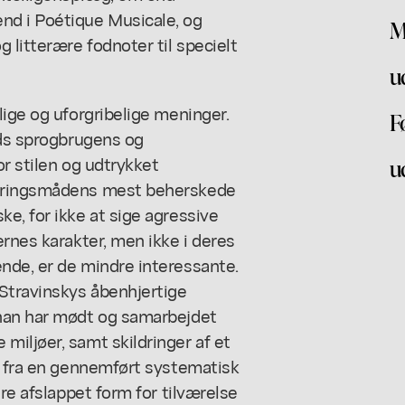
nd i Poétique Musicale, og
M
 litterære fodnoter til specielt
u
lige og uforgribelige meninger.
F
ods sprogbrugens og
or stilen og udtrykket
u
ytringsmådens mest beherskede
e, for ikke at sige agressive
ernes karakter, men ikke i deres
nde, er de mindre interessante.
 Stravinskys åbenhjertige
 han har mødt og samarbejdet
iljøer, samt skildringer af et
e fra en gennemført systematisk
ere afslappet form for tilværelse