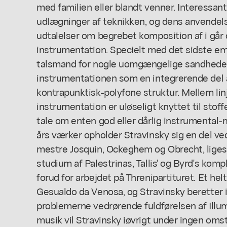
med familien eller blandt venner. Interessan
udlægninger af teknikken, og dens anvendels
udtalelser om begrebet komposition af i går 
instrumentation. Specielt med det sidste emn
talsmand for nogle uomgængelige sandheder,
instrumentationen som en integrerende del 
kontrapunktisk-polyfone struktur. Mellem linj
instrumentation er uløseligt knyttet til stof
tale om enten god eller dårlig instrumental
års værker opholder Stravinsky sig en del 
mestre Josquin, Ockeghem og Obrecht, lige
studium af Palestrinas, Tallis' og Byrd's kom
forud for arbejdet på Threnipartituret. Et hel
Gesualdo da Venosa, og Stravinsky beretter
problemerne vedrørende fuldførelsen af Ill
musik vil Stravinsky iøvrigt under ingen o