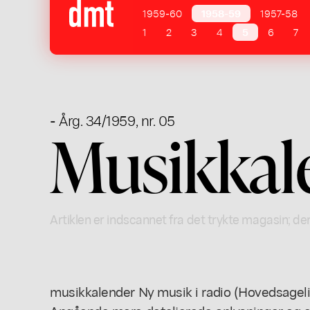
1959-60
1958-59
1957-58
1
2
3
4
5
6
7
- Årg. 34/1959, nr. 05
Musikkal
Artiklen er indscannet fra det trykte magasin; der
musikkalender Ny musik i radio (Hovedsageli