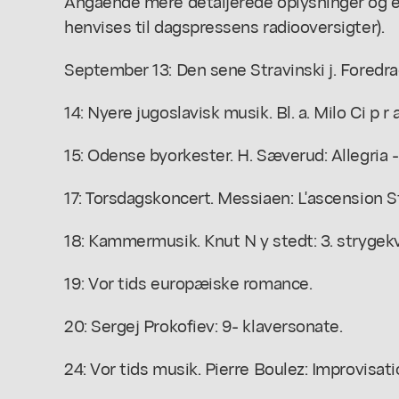
Angående mere detaljerede oplysninger og 
henvises til dagspressens radiooversigter).
September 13: Den sene Stravinski j. Foredr
14: Nyere jugoslavisk musik. Bl. a. Milo Ci p r 
15: Odense byorkester. H. Sæverud: Allegria -
17: Torsdagskoncert. Messiaen: L'ascension St
18: Kammermusik. Knut N y stedt: 3. strygekv
19: Vor tids europæiske romance.
20: Sergej Prokofiev: 9- klaversonate.
24: Vor tids musik. Pierre Boulez: Improvisat