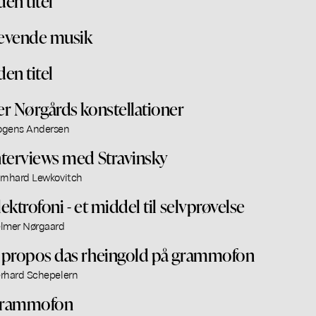
den titel
evende musik
den titel
er Nørgårds konstellationer
gens Andersen
nterviews med Stravinsky
rnhard Lewkovitch
lektrofoni - et middel til selvprøvelse
lmer Nørgaard
 propos das rheingold på grammofon
rhard Schepelern
rammofon