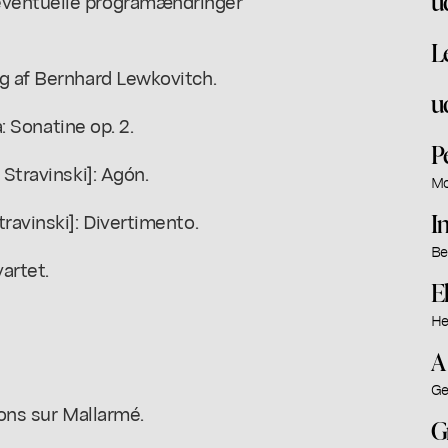
u
eventuelle programændringer
L
ag af Bernhard Lewkovitch.
u
a: Sonatine op. 2.
P
 Stravinski]: Agón.
Mo
I
ravinski]: Divertimento.
Be
artet.
E
He
A
Ge
ions sur Mallarmé.
G