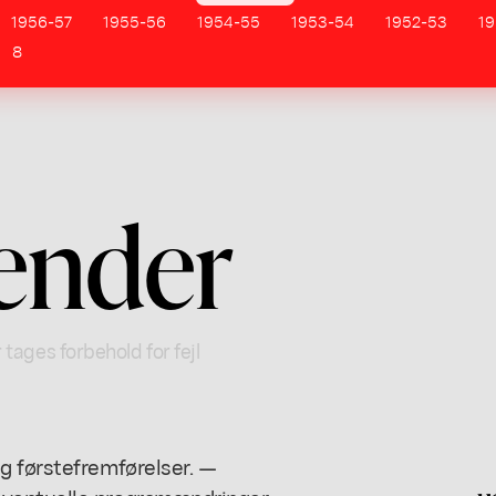
1956-57
1955-56
1954-55
1953-54
1952-53
19
8
ender
 tages forbehold for fejl
g førstefremførelser. —