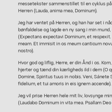
messetekster sammenstillet til en cyklus på f
Herren (Lauda, anima mea, Dominum).
Jeg har ventet på Herren, og han har set i nå
bønfaldelse og lagde en ny sang i min mund, 
(Expectans expectavi Dominum, et respexit.
meam. Et immisit in os meum canticum n
nostro).
Hvor god og liflig, Herre, er din Ånd i os. Kom
hjerter og tænd din kærligheds ild i dem (O 
Domine, Spiritus tuus in nobis. Veni, Sánete 
fidelium, et tui amoris in eis ignem accende).
Jeg vil prise Herren hele mit liv, lovsynge mi
(Laudabo Dominum in vita mea. Psallam Deo 