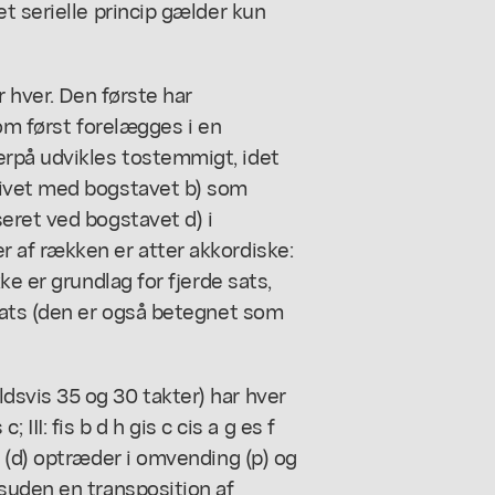
t serielle princip gælder kun
r hver. Den første har
som først forelægges i en
rpå udvikles tostemmigt, idet
givet med bogstavet b) som
eret ved bogstavet d) i
 af rækken er atter akkordiske:
ke er grundlag for fjerde sats,
sats (den er også betegnet som
svis 35 og 30 takter) har hver
; III: fis b d h gis c cis a g es f
 (d) optræder i omvending (p) og
suden en transposition af