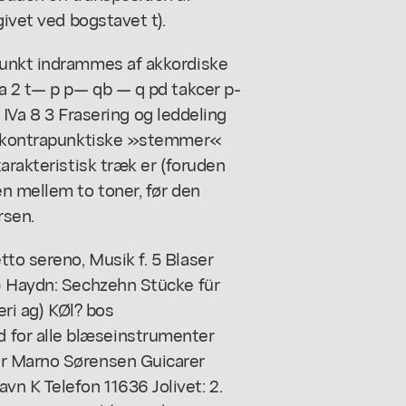
givet ved bogstavet t).
punkt indrammes af akkordiske
Va 2 t— p p— qb — q pd takcer p-
p IVa 8 3 Frasering og leddeling
de kontrapunktiske »stemmer«
arakteristisk træk er (foruden
n mellem to toner, før den
rsen.
to sereno, Musik f. 5 Blaser
) Haydn: Sechzehn Stücke für
eri ag) KØl? bos
for alle blæseinstrumenter
er Marno Sørensen Guicarer
n K Telefon 11636 Jolivet: 2.