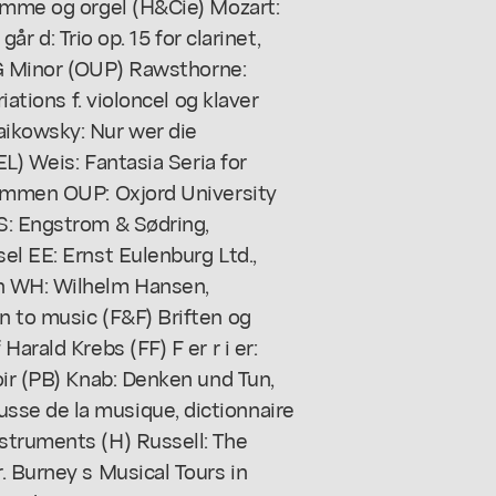
temme og orgel (H&Cie) Mozart:
går d: Trio op. 15 for clarinet,
n G Minor (OUP) Rawsthorne:
iations f. violoncel og klaver
aikowsky: Nur wer die
EL) Weis: Fantasia Seria for
rammen OUP: Oxjord University
S: Engstrom & Sødring,
el EE: Ernst Eulenburg Ltd.,
en WH: Wilhelm Hansen,
n to music (F&F) Briften og
arald Krebs (FF) F er r i er:
oir (PB) Knab: Denken und Tun,
se de la musique, dictionnaire
struments (H) Russell: The
. Burney s Musical Tours in