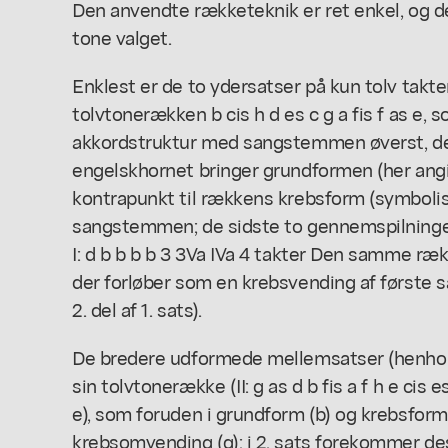
Den anvendte rækketeknik er ret enkel, og de
tone valget.
Enklest er de to ydersatser på kun tolv takte
tolvtonerækken b cis h d es c g a fis f as e, 
akkordstruktur med sangstemmen øverst, de
engelskhornet bringer grundformen (her an
kontrapunkt til rækkens krebsform (symbolis
sangstemmen; de sidste to gennemspilninger
I: d b b b b 3 3Va IVa 4 takter Den samme ræk
der forløber som en krebsvending af første 
2. del af 1. sats).
De bredere udformede mellemsatser (henhold
sin tolvtonerække (II: g as d b fis a f h e cis es c
e), som foruden i grundform (b) og krebsform
krebsomvending (q); i 2. sats forekommer de