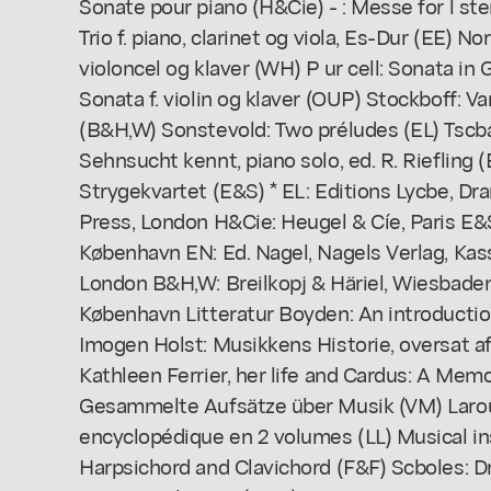
Sonate pour piano (H&Cie) - : Messe for l s
Trio f. piano, clarinet og viola, Es-Dur (EE) Nor 
violoncel og klaver (WH) P ur cell: Sonata i
Sonata f. violin og klaver (OUP) Stockboff: Var
(B&H,W) Sonstevold: Two préludes (EL) Tscb
Sehnsucht kennt, piano solo, ed. R. Riefling (
Strygekvartet (E&S) * EL: Editions Lycbe, D
Press, London H&Cie: Heugel & Cíe, Paris E&
København EN: Ed. Nagel, Nagels Verlag, Kass
London B&H,W: Breilkopj & Häriel, Wiesbad
København Litteratur Boyden: An introductio
Imogen Holst: Musikkens Historie, oversat af H
Kathleen Ferrier, her life and Cardus: A Mem
Gesammelte Aufsätze über Musik (VM) Larous
encyclopédique en 2 volumes (LL) Musical in
Harpsichord and Clavichord (F&F) Scboles: Dr