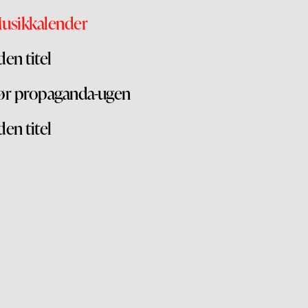
usikkalender
den titel
ør propaganda-ugen
den titel