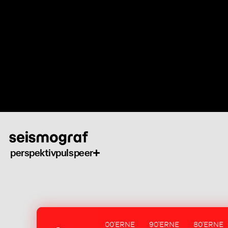
Gå
til
hovedindhold
perspektiv
puls
peer
00'ERNE
90'ERNE
80'ERNE