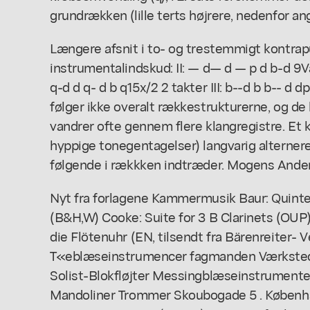
grundrækken (lille terts højrere, nedenfor an
Længere afsnit i to- og trestemmigt kontra
instrumentalindskud: II: — d— d — p d b-d 9
q-d d q- d b q15x/2 2 takter III: b--d b b-- d d
følger ikke overalt rækkestrukturerne, og 
vandrer ofte gennem flere klangregistre. Et k
hyppige tonegentagelser) langvarig alternere
følgende i rækkken indtræder. Mogens Ande
Nyt fra forlagene Kammermusik Baur: Quintet
(B&H,W) Cooke: Suite for 3 B Clarinets (OUP
die Flötenuhr (EN, tilsendt fra Bärenreiter- V
T«eblæseinstrumencer fagmanden Værksted 
Solist-Blokfløjter Messingblæseinstrument
Mandoliner Trommer Skoubogade 5 . Københav