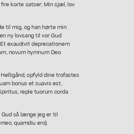
ire korte satser: Min sjæl, lov
de til mig, og han hørte min
en ny lovsang til vor Gud
 Et exaudivit deprecationem
ovum, novum hymnum Deo
, Helligånd, opfyld dine trofastes
quam bonus et suavis est,
Spiritus, reple tuorum corda
n Gud så længe jeg er til
meo, quamdiu ero).