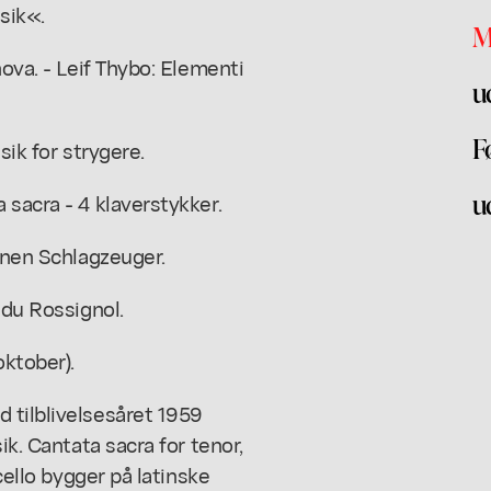
sik«.
M
nova. - Leif Thybo: Elementi
u
F
sik for strygere.
u
 sacra - 4 klaverstykker.
einen Schlagzeuger.
 du Rossignol.
ktober).
 tilblivelsesåret 1959
ik. Cantata sacra for tenor,
cello bygger på latinske