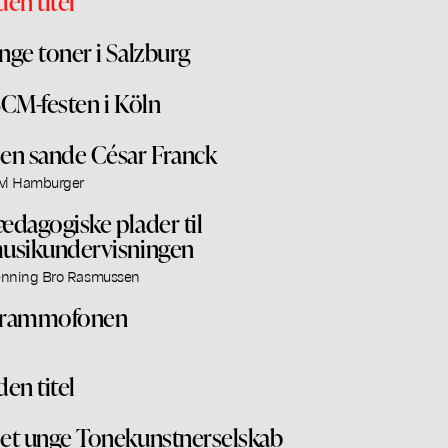
den titel
nge toner i Salzburg
SCM-festen i Köln
en sande César Franck
vl Hamburger
ædagogiske plader til
usikundervisningen
nning Bro Rasmussen
rammofonen
den titel
et unge Tonekunstnerselskab