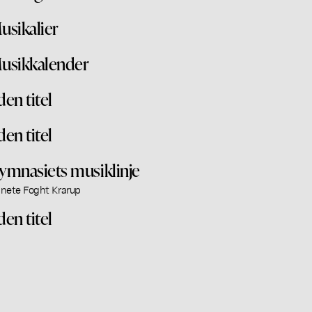
usikalier
usikkalender
den titel
den titel
ymnasiets musiklinje
nete Foght Krarup
den titel