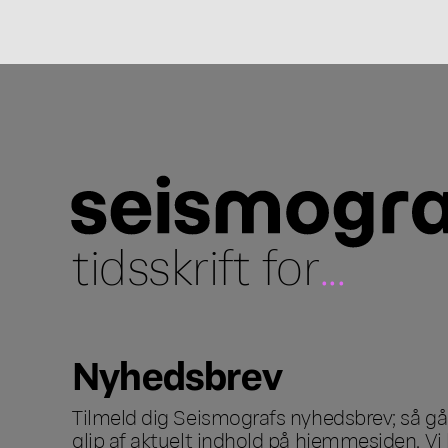
tidsskrift for
...
Nyhedsbrev
Tilmeld dig Seismografs nyhedsbrev; så går
glip af aktuelt indhold på hjemmesiden. Vi 