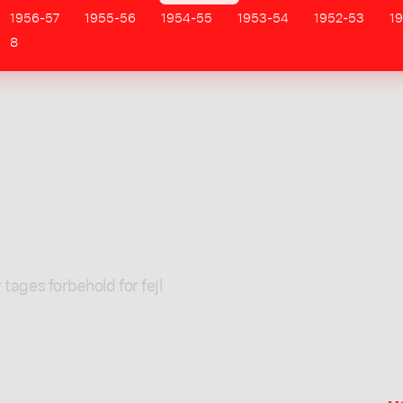
1956-57
1955-56
1954-55
1953-54
1952-53
19
8
l
 tages forbehold for fejl