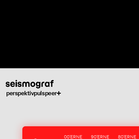
Gå
til
hovedindhold
perspektiv
puls
peer
00'ERNE
90'ERNE
80'ERNE