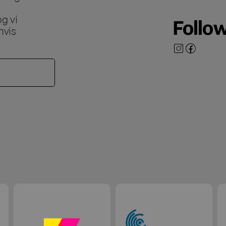
g vi
Follo
hvis