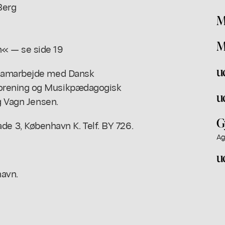
 Berg
M
M
« — se side 19
u
 samarbejde med Dansk
orening og Musikpædagogisk
u
g Vagn Jensen.
G
3, København K. Telf. BY 726.
Ag
u
avn.