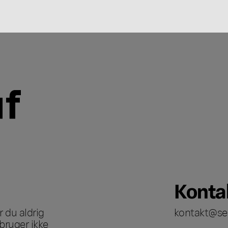
Konta
 du aldrig
kontakt@se
bruger ikke