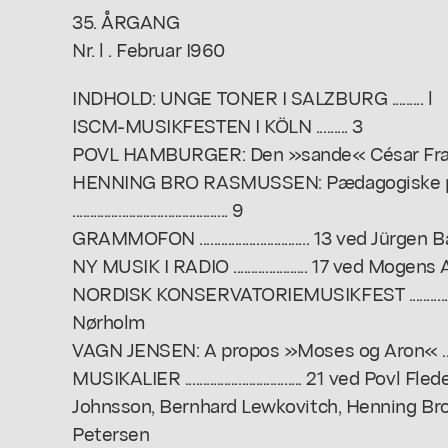
35. ÅRGANG
Nr. l . Februar I960
INDHOLD: UNGE TONER I SALZBURG ......... l
ISCM-MUSIKFESTEN I KÖLN ......... 3
POVL HAMBURGER: Den »sande« César Franck .....
HENNING BRO RASMUSSEN: Pædagogiske pla
............................................ 9
GRAMMOFON ............................... 13 ved Jür
NY MUSIK I RADIO ..................... 17 ved Moge
NORDISK KONSERVATORIEMUSIKFEST .........................
Nørholm
VAGN JENSEN: A propos »Moses og Aron« .........
MUSIKALIER ................................. 21 ved Pov
Johnsson, Bernhard Lewkovitch, Henning Br
Petersen