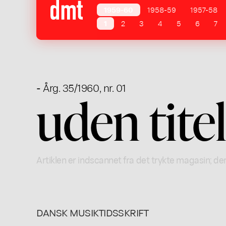
1959-60
1958-59
1957-58
1
2
3
4
5
6
7
- Årg. 35/1960, nr. 01
uden tite
Artiklen er indscannet fra det trykte magasin; der
DANSK MUSIKTIDSSKRIFT