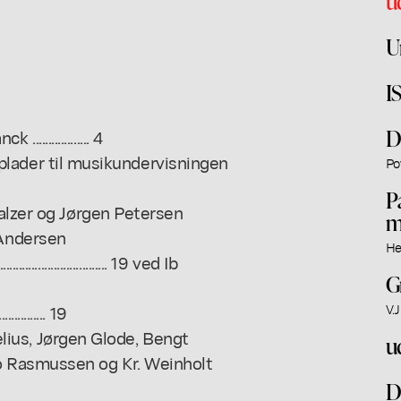
u
U
I
D
............. 4
der til musikundervisningen
Po
P
gen Balzer og Jørgen Petersen
m
ns Andersen
He
.................... 19 ved Ib
G
....... 19
V.J
l Fledelius, Jørgen Glode, Bengt
u
o Rasmussen og Kr. Weinholt
D