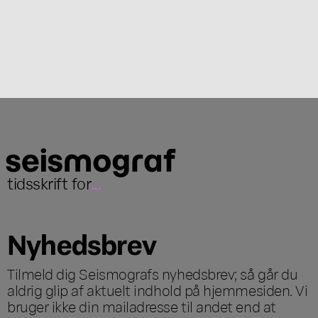
tidsskrift for
...
Nyhedsbrev
Tilmeld dig Seismografs nyhedsbrev; så går du
aldrig glip af aktuelt indhold på hjemmesiden. Vi
bruger ikke din mailadresse til andet end at