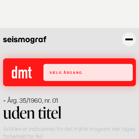
Gå
til
hovedindhold
VÆLG ÅRGANG
- Årg. 35/1960, nr. 01
uden titel
Artiklen er indscannet fra det trykte magasin; der tages
forbehold for fejl