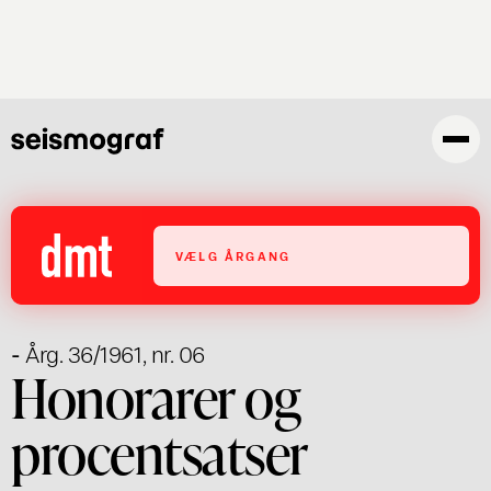
Gå
til
hovedindhold
VÆLG ÅRGANG
- Årg. 36/1961, nr. 06
Honorarer og
procentsatser