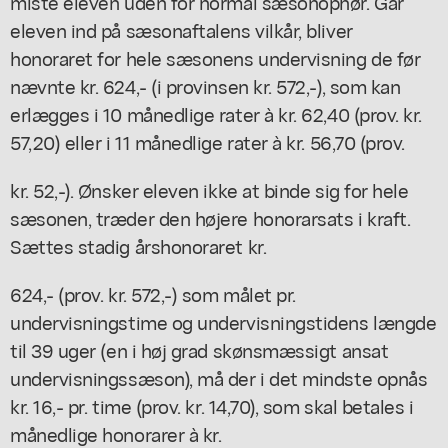
miste eleven uden for normal sæsonophør. Går
eleven ind på sæsonaftalens vilkår, bliver
honoraret for hele sæsonens undervisning de før
nævnte kr. 624,- (i provinsen kr. 572,-), som kan
erlægges i 10 månedlige rater à kr. 62,40 (prov. kr.
57,20) eller i 11 månedlige rater à kr. 56,70 (prov.
kr. 52,-). Ønsker eleven ikke at binde sig for hele
sæsonen, træder den højere honorarsats i kraft.
Sættes stadig årshonoraret kr.
624,- (prov. kr. 572,-) som målet pr.
undervisningstime og undervisningstidens længde
til 39 uger (en i høj grad skønsmæssigt ansat
undervisningssæson), må der i det mindste opnås
kr. 16,- pr. time (prov. kr. 14,70), som skal betales i
månedlige honorarer à kr.