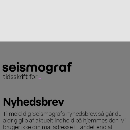
tidsskrift for
...
Nyhedsbrev
Tilmeld dig Seismografs nyhedsbrev; så går du
aldrig glip af aktuelt indhold på hjemmesiden. Vi
bruger ikke din mailadresse til andet end at