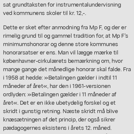
sat grundtaksten for instrumentalundervisning
ved kommunens skoler til kr. 12,-.
Dette er sket efter anmodning fra Mp F, og der er
rimelig grund til og gammel tradition for, at Mp F's
minimumshonorar og denne store kommunes
honorarsatser er ens. Man vil lægge mærke til
københavner-cirkulærets bemærkning om, hvor
mange gange det månedlige honorar skal falde. Fra
i 1958 at hedde: »Betalingen gælder i indtil 11
måneder af året«, har den i 1961-versionen
ordlyden: »Betalingen gælder i 11 måneder af
året«. Det er en ikke ubetydelig forskel og et
skridt i gunstig retning. Næste skridt må blive
knæsætningen af det princip, der også sikrer
pædagogernes eksistens i årets 12. måned.