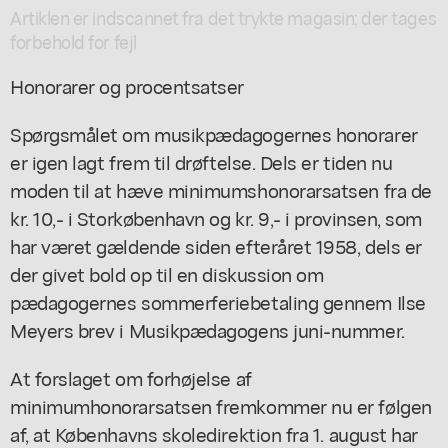
Artiklen er indscannet fra det trykte magasin; der tages
forbehold for fejl
Honorarer og procentsatser
Spørgsmålet om musikpædagogernes honorarer
er igen lagt frem til drøftelse. Dels er tiden nu
moden til at hæve minimumshonorarsatsen fra de
kr. 10,- i Storkøbenhavn og kr. 9,- i provinsen, som
har været gældende siden efteråret 1958, dels er
der givet bold op til en diskussion om
pædagogernes sommerferiebetaling gennem Ilse
Meyers brev i Musikpædagogens juni-nummer.
At forslaget om forhøjelse af
minimumhonorarsatsen fremkommer nu er følgen
af, at Københavns skoledirektion fra 1. august har