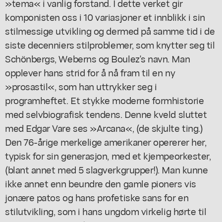
»tema« i vanlig forstand. I dette verket gir
komponisten oss i 10 variasjoner et innblikk i sin
stilmessige utvikling og dermed på samme tid i de
siste decenniers stilproblemer, som knytter seg til
Schönbergs, Weberns og Boulez's navn. Man
opplever hans strid for å nå fram til en ny
»prosastil«, som han uttrykker seg i
programheftet. Et stykke moderne formhistorie
med selvbiografisk tendens. Denne kveld sluttet
med Edgar Vare ses »Arcana«, (de skjulte ting.)
Den 76-årige merkelige amerikaner opererer her,
typisk for sin generasjon, med et kjempeorkester,
(blant annet med 5 slagverkgrupper!). Man kunne
ikke annet enn beundre den gamle pioners vis
jonære patos og hans profetiske sans for en
stilutvikling, som i hans ungdom virkelig hørte til