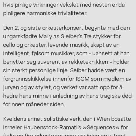
hvis pinlige virkninger vekslet med nesten enda
pinligere harmoniske trivialiteter.
Den 2. og siste orkesterkonsert begynte med den
ungarskfødte Mai y as S eiber's Tre stykker for
cello og orkester, levende musikk, skapt av en
intelligent, følsom musikker, som - uansett at han
benytter seg suverent av rekketeknikken - holder
sin sterkt personlige linje. Seiber hadde vært en
forgrunnsskikkelse innenfor ISCM som medlem av
juryen og av styret, og verket var satt opp for å
hedre hans minne i anledning av hans tragiske død
for noen måneder siden.
Kveldens annet solistiske verk, den i Wien bosatte
israeler Haubenstock-Ramati's »Séquences« for
fiolin og fire orkestergrupper var igjen en ytterst