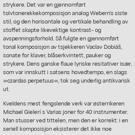
strykere. Det var en gjennomført
tolvtonerekkekomposisjon analog Webern's siste
stil, og den horisontale og vertikale behandling av
stoffet skapte likevektige kontrast- og
avspenningsforhold. Så fulgte en gjennomført
tonal komposisjon av tsjekkeren Vaclav Dobiáš,
sonate for klaver, blåserkvintett, pauker og
strykere. Dens ganske flaue lyriske resitativer især,
som var innskutt i satsens hovedtempo, en slags
»czardas perpetuus«, tok seg underlig antikvarisk
ut.
Kveldens mest fengslende verk var østerrikeren
Michael Gielerí s Varias joner for 40 instrumenter.
Man stusser ved tittelen, men den er korrekt: i en
seriell komposisjon eksisterer det ikke noe