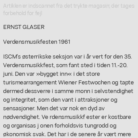
Artiklen er indscannet fra det trykte magasin; der tages
forbehold for fejl
ERNST GLASER
Verdensmusikfesten 1961
ISCM's østerrikske seksjon var i år vert for den 35.
Verdensmusikkfest, som fant sted i tiden 11.-20.
juni. Den var »bygget inn« i det store
turismearrangement Wiener Festwochen og tapte
dermed dessverre i samme monn i selvstendighet
og integritet, som den vant i attraksjoner og
sensasjoner. Men det var nok en dyd av
nødvendighet. Ve rdensmusikkf ester er kostbare
og organisas j onen forholdsvis tungrodd og
økonomisk svak. Det har i de senere år vært mere