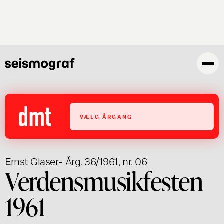
Gå
til
hovedindhold
VÆLG ÅRGANG
Ernst Glaser
- Årg. 36/1961, nr. 06
Verdensmusikfesten
1961