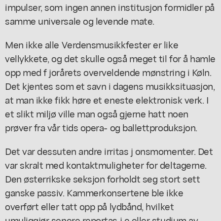
impulser, som ingen annen institusjon formidler på
samme universale og levende mate.
Men ikke alle Verdensmusikkfester er like
vellykkete, og det skulle også meget til for å hamle
opp med f jorårets overveldende mønstring i Køln.
Det kjentes som et savn i dagens musikksituasjon,
at man ikke fikk høre et eneste elektronisk verk. I
et slikt miljø ville man også gjerne hatt noen
prøver fra vår tids opera- og ballettproduksjon.
Det var dessuten andre irritas j onsmomenter. Det
var skralt med kontaktmuligheter for deltagerne.
Den østerrikske seksjon forholdt seg stort sett
ganske passiv. Kammerkonsertene ble ikke
overført eller tatt opp på lydbånd, hvilket
umuliggjør senere reportas j e eller studium av