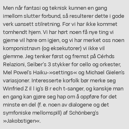
Men når fantasi og teknisk kunnen en gang
imellom slutter forbund, så resulterer dette i gode
verk uansett stilretning. For vi har ikke kommet
tomhendt hjem. Vi har hørt noen få nye ting vi
gjerne vil høre om igjen, og vi har merket oss noen
komponistnavn (og eksekutorer) vi ikke vil
glemme. Jeg tenker først og fremst på Cérhds
Relazioni, Seïber's 3 stykker for cello og orkester,
Mel Powel's Haiku-»settings« og Michael Gielen's
variasjoner. Interesserte korfolk bør merke seg
Winfried Z il l ig's B r ech t-sanger, og kanskje man
en gang kan gjøre seg hap om å oppføre for det
minste en del (f. e. noen av dialogene og det
symfoniske mellomspill) af Schönberg's
»Jakobstigen«.