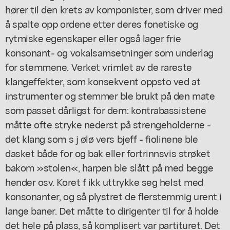
hører til den krets av komponister, som driver med
å spalte opp ordene etter deres fonetiske og
rytmiske egenskaper eller også lager frie
konsonant- og vokalsamsetninger som underlag
for stemmene. Verket vrimlet av de rareste
klangeffekter, som konsekvent oppsto ved at
instrumenter og stemmer ble brukt på den mate
som passet dårligst for dem: kontrabassistene
måtte ofte stryke nederst på strengeholderne -
det klang som s j ølø vers bjeff - fiolinene ble
dasket både for og bak eller fortrinnsvis strøket
bakom »stolen«, harpen ble slått på med begge
hender osv. Koret f ikk uttrykke seg helst med
konsonanter, og så plystret de flerstemmig urent i
lange baner. Det måtte to dirigenter til for å holde
det hele på plass, så komplisert var partituret. Det