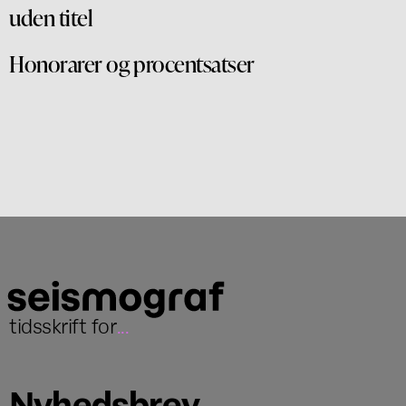
uden titel
Honorarer og procentsatser
tidsskrift for
...
Nyhedsbrev