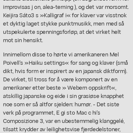
improvisas j on, alea-terning ), og det var morsomt.
Keijira Sáto3 s »Kalligraf i« for klaver var visstnok
et dyktig laget stykke punktmusikk, men med så
utspekulerte spenningsforløp, at det virket helt
mot sin hensikt.
Innimellom disse to hørte vi amerikaneren Mel
Poivell's »Haiku settings« for sang og klaver (små
dikt, hvis form er inspirert av en japansk diktform).
De virket, til tross for å være komponert av en
amerikaner etter beste » Webern oppskrift«,
atskillig japanske og eide i sin grasiøse knapphet
noe som er så altfor sjelden: humør. - Det siste
verk på programmet, E gi sto Mac c hi's
Composizione 3, var en ubestemmelig klanggelé,
tilsatt krydder av leilighetsvise fjerdedelstoner,