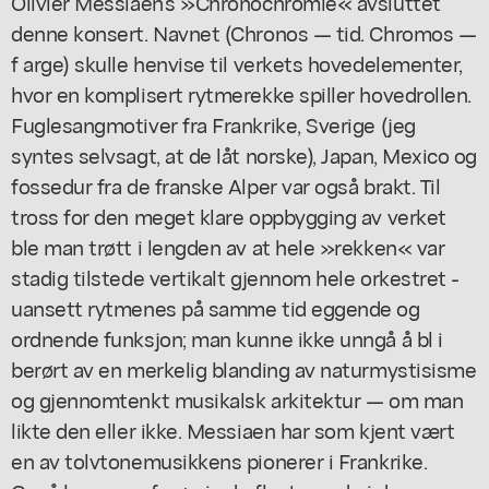
Olivier Messiaen's »Chronochromie« avsluttet
denne konsert. Navnet (Chronos — tid. Chromos —
f arge) skulle henvise til verkets hovedelementer,
hvor en komplisert rytmerekke spiller hovedrollen.
Fuglesangmotiver fra Frankrike, Sverige (jeg
syntes selvsagt, at de låt norske), Japan, Mexico og
fossedur fra de franske Alper var også brakt. Til
tross for den meget klare oppbygging av verket
ble man trøtt i lengden av at hele »rekken« var
stadig tilstede vertikalt gjennom hele orkestret -
uansett rytmenes på samme tid eggende og
ordnende funksjon; man kunne ikke unngå å bl i
berørt av en merkelig blanding av naturmystisisme
og gjennomtenkt musikalsk arkitektur — om man
likte den eller ikke. Messiaen har som kjent vært
en av tolvtonemusikkens pionerer i Frankrike.