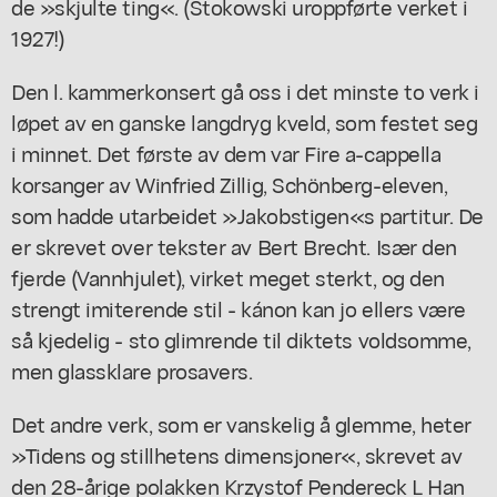
de »skjulte ting«. (Stokowski uroppførte verket i
1927!)
Den l. kammerkonsert gå oss i det minste to verk i
løpet av en ganske langdryg kveld, som festet seg
i minnet. Det første av dem var Fire a-cappella
korsanger av Winfried Zillig, Schönberg-eleven,
som hadde utarbeidet »Jakobstigen«s partitur. De
er skrevet over tekster av Bert Brecht. Især den
fjerde (Vannhjulet), virket meget sterkt, og den
strengt imiterende stil - kánon kan jo ellers være
så kjedelig - sto glimrende til diktets voldsomme,
men glassklare prosavers.
Det andre verk, som er vanskelig å glemme, heter
»Tidens og stillhetens dimensjoner«, skrevet av
den 28-årige polakken Krzystof Pendereck L Han