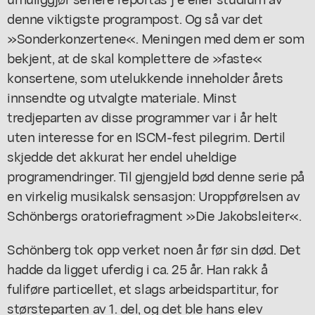
denne viktigste programpost. Og så var det
»Sonderkonzertene«. Meningen med dem er som
bekjent, at de skal komplettere de »faste«
konsertene, som utelukkende inneholder årets
innsendte og utvalgte materiale. Minst
tredjeparten av disse programmer var i år helt
uten interesse for en ISCM-fest pilegrim. Dertil
skjedde det akkurat her endel uheldige
programendringer. Til gjengjeld bød denne serie på
en virkelig musikalsk sensasjon: Uroppførelsen av
Schönbergs oratoriefragment »Die Jakobsleiter«.
Schönberg tok opp verket noen år før sin død. Det
hadde da ligget uferdig i ca. 25 år. Han rakk å
fuliføre particellet, et slags arbeidspartitur, for
størsteparten av 1. del, og det ble hans elev