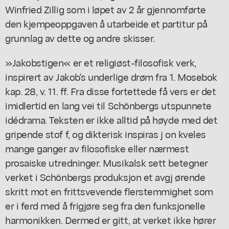
Winfried Zillig som i løpet av 2 år gjennomførte
den kjempeoppgaven å utarbeide et partitur på
grunnlag av dette og andre skisser.
»Jakobstigen« er et religiøst-filosofisk verk,
inspirert av Jakob's underlige drøm fra 1. Mosebok
kap. 28, v. 11. ff. Fra disse fortettede få vers er det
imidlertid en lang vei til Schönbergs utspunnete
idédrama. Teksten er ikke alltid på høyde med det
gripende stof f, og dikterisk inspiras j on kveles
mange ganger av filosofiske eller nærmest
prosaiske utredninger. Musikalsk sett betegner
verket i Schönbergs produksjon et avgj ørende
skritt mot en frittsvevende flerstemmighet som
er i ferd med å frigjøre seg fra den funksjonelle
harmonikken. Dermed er gitt, at verket ikke hører