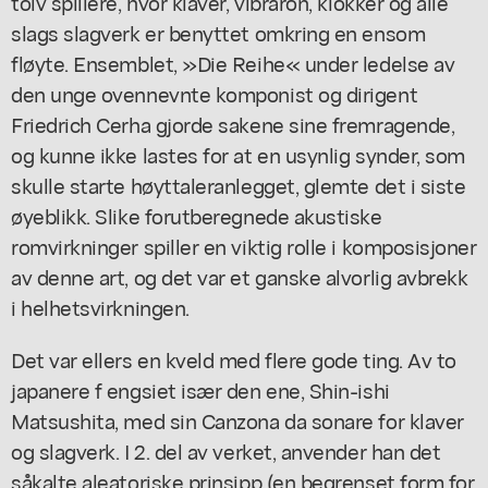
tolv spillere, hvor klaver, vibraron, klokker og alle
slags slagverk er benyttet omkring en ensom
fløyte. Ensemblet, »Die Reihe« under ledelse av
den unge ovennevnte komponist og dirigent
Friedrich Cerha gjorde sakene sine fremragende,
og kunne ikke lastes for at en usynlig synder, som
skulle starte høyttaleranlegget, glemte det i siste
øyeblikk. Slike forutberegnede akustiske
romvirkninger spiller en viktig rolle i komposisjoner
av denne art, og det var et ganske alvorlig avbrekk
i helhetsvirkningen.
Det var ellers en kveld med flere gode ting. Av to
japanere f engsiet især den ene, Shin-ishi
Matsushita, med sin Canzona da sonare for klaver
og slagverk. I 2. del av verket, anvender han det
såkalte aleatoriske prinsipp (en begrenset form for