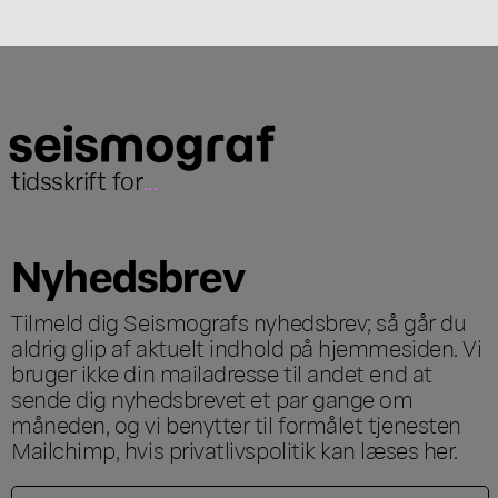
tidsskrift for
...
Nyhedsbrev
Tilmeld dig Seismografs nyhedsbrev; så går du
aldrig glip af aktuelt indhold på hjemmesiden. Vi
bruger ikke din mailadresse til andet end at
sende dig nyhedsbrevet et par gange om
måneden, og vi benytter til formålet tjenesten
Mailchimp, hvis privatlivspolitik kan læses
her
.