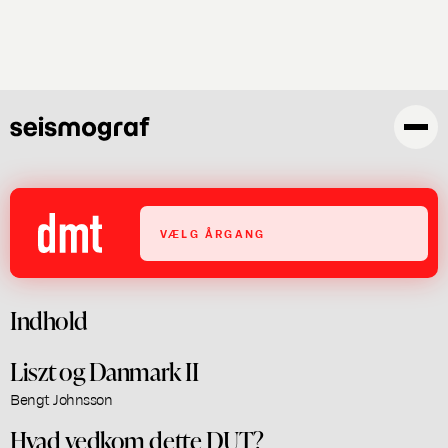
Gå
til
hovedindhold
VÆLG ÅRGANG
Indhold
Liszt og Danmark II
Bengt Johnsson
Hvad vedkom dette DUT?