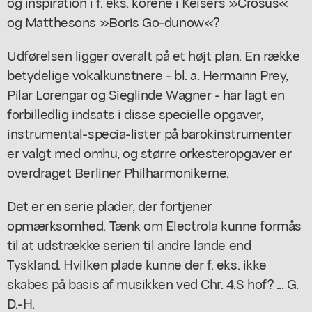
og inspiration i f. eks. korene i Keisers »Crösus«
og Matthesons »Boris Go-dunow«?
Udførelsen ligger overalt på et højt plan. En række
betydelige vokalkunstnere - bl. a. Hermann Prey,
Pilar Lorengar og Sieglinde Wagner - har lagt en
forbilledlig indsats i disse specielle opgaver,
instrumental-specia-lister på barokinstrumenter
er valgt med omhu, og større orkesteropgaver er
overdraget Berliner Philharmonikerne.
Det er en serie plader, der fortjener
opmærksomhed. Tænk om Electrola kunne formås
til at udstrække serien til andre lande end
Tyskland. Hvilken plade kunne der f. eks. ikke
skabes på basis af musikken ved Chr. 4.S hof? ... G.
D.-H.