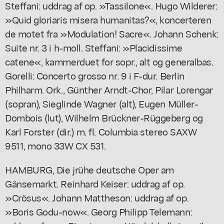
Steffani: uddrag af op. »Tassilone«. Hugo Wilderer:
»Quid gloriaris misera humanitas?«, koncerteren
de motet fra »Modulation! Sacre«. Johann Schenk:
Suite nr. 3 i h-moll. Steffani: »Placidissime
catene«, kammerduet for sopr., alt og generalbas.
Gorelli: Concerto grosso nr. 9 i F-dur. Berlin
Philharm. Ork., Günther Arndt-Chor, Pilar Lorengar
(sopran), Sieglinde Wagner (alt), Eugen Müller-
Dombois (lut), Wilhelm Brückner-Rüggeberg og
Karl Forster (dir.) m. fl. Columbia stereo SAXW
9511, mono 33W CX 531.
HAMBURG, Die jrühe deutsche Oper am
Gänsemarkt. Reinhard Keiser: uddrag af op.
»Crösus«. Johann Mattheson: uddrag af op.
»Boris Godu-now«. Georg Philipp Telemann: