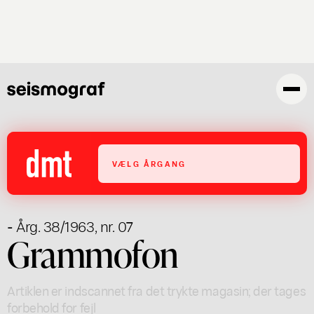
Gå
til
hovedindhold
VÆLG ÅRGANG
- Årg. 38/1963, nr. 07
Grammofon
Artiklen er indscannet fra det trykte magasin; der tages
forbehold for fejl