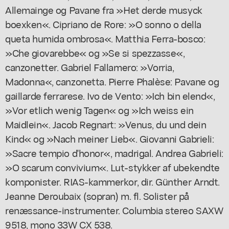
Allemainge og Pavane fra »Het derde musyck
boexken«. Cipriano de Rore: »O sonno o della
queta humida ombrosa«. Matthia Ferra-bosco:
»Che giovarebbe« og »Se si spezzasse«,
canzonetter. Gabriel Fallamero: »Vorria,
Madonna«, canzonetta. Pierre Phalèse: Pavane og
gaillarde ferrarese. Ivo de Vento: »Ich bin elend«,
»Vor etlich wenig Tagen« og »Ich weiss ein
Maidlein«. Jacob Regnart: »Venus, du und dein
Kind« og »Nach meiner Lieb«. Giovanni Gabrieli:
»Sacre tempio d'honor«, madrigal. Andrea Gabrieli:
»O scarum convivium«. Lut-stykker af ubekendte
komponister. RIAS-kammerkor, dir. Günther Arndt.
Jeanne Deroubaix (sopran) m. fl. Solister på
renæssance-instrumenter. Columbia stereo SAXW
9518, mono 33W CX 538.