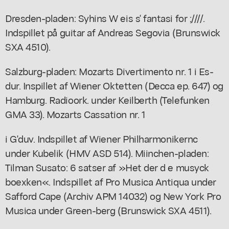
Dresden-pladen: Syhins W eis s' fantasi for ;////.
Indspillet på guitar af Andreas Segovia (Brunswick
SXA 4510).
Salzburg-pladen: Mozarts Divertimento nr. 1 i Es-
dur. Inspillet af Wiener Oktetten (Decca ep. 647) og
Hamburg. Radioork. under Keilberth (Telefunken
GMA 33). Mozarts Cassation nr. 1
i G'duv. Indspillet af Wiener Philharmonikernc
under Kubelik (HMV ASD 514). Miinchen-pladen:
Tilman Susato: 6 satser af »Het der d e musyck
boexken«. Indspillet af Pro Musica Antiqua under
Safford Cape (Archiv APM 14032) og New York Pro
Musica under Green-berg (Brunswick SXA 4511).