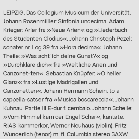
LEIPZIG, Das Collegium Musicum der Universität.
Johann Rosenmiiller: Sinfonia undecima. Adam
Krieger: Arier fra »Neue Arien« og »Liederbuch
des Studenten Clodius«. Johann Christoph Pezel:
sonater nr. l og 39 fra »Hora decima«. Johann
Theile: »Was acht' ich deine Gunst?« og
»Durchkläre dich« fra »Weltliche Arien und
Canzonet-ten«. Sebastian Knüpfer: »O heller
Glanz« fra »Lustige Madrigalien und
Canzonetten«. Johann Hermann Schein: to a
cappella-satser fra »Musica boscareccia«. Johann
Kuhnau: Partie III E-dur f. cembalo. Johann Schelle:
»Vom Himmel kam der Engel Schar«, kantate.
RIAS-kammerkor, Werner Neuhaus (violin), Fritz
Wunderlich (tenor) m. fl. Columbia stereo SAXW