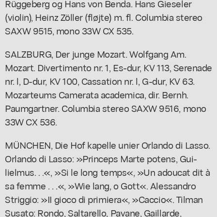
Rüggeberg og Hans von Benda. Hans Gieseler
(violin), Heinz Zöller (fløjte) m. fl. Columbia stereo
SAXW 9515, mono 33W CX 535.
SALZBURG, Der junge Mozart. Wolfgang Am.
Mozart. Divertimento nr. 1, Es-dur, KV 113, Serenade
nr. l, D-dur, KV 100, Cassation nr. l, G-dur, KV 63.
Mozarteums Camerata academica, dir. Bernh.
Paumgartner. Columbia stereo SAXW 9516, mono
33W CX 536.
MÜNCHEN, Die Hof kapelle unier Orlando di Lasso.
Orlando di Lasso: »Princeps Marte potens, Gui-
lielmus. . .«, »Si le long temps«, »Un adoucat dit à
sa femme . . .«, »Wie lang, o Gott«. Alessandro
Striggio: »II gioco di primiera«, »Caccio«. Tilman
Susato: Rondo, Saltarello, Pavane, Gaillarde,