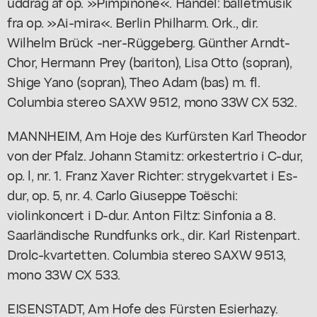
uddrag af op. »Pimpinone«. Händel: balletmusik
fra op. »Ai-mira«. Berlin Philharm. Ork., dir.
Wilhelm Brück -ner-Rüggeberg. Günther Arndt-
Chor, Hermann Prey (bariton), Lisa Otto (sopran),
Shige Yano (sopran), Theo Adam (bas) m. fl.
Columbia stereo SAXW 9512, mono 33W CX 532.
MANNHEIM, Am Hoje des Kurfürsten Karl Theodor
von der Pfalz. Johann Stamitz: orkestertrio i C-dur,
op. l, nr. 1. Franz Xaver Richter: strygekvartet i Es-
dur, op. 5, nr. 4. Carlo Giuseppe Toëschi:
violinkoncert i D-dur. Anton Filtz: Sinfonia a 8.
Saarländische Rundfunks ork., dir. Karl Ristenpart.
Drolc-kvartetten. Columbia stereo SAXW 9513,
mono 33W CX 533.
EISENSTADT, Am Hofe des Fürsten Esierhazy.