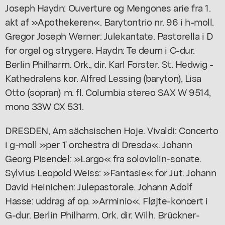
Joseph Haydn: Ouverture og Mengones arie fra 1.
akt af »Apothekeren«. Barytontrio nr. 96 i h-moll.
Gregor Joseph Werner: Julekantate. Pastorella i D
for orgel og strygere. Haydn: Te deum i C-dur.
Berlin Philharm. Ork., dir. Karl Forster. St. Hedwig -
Kathedralens kor. Alfred Lessing (baryton), Lisa
Otto (sopran) m. fl. Columbia stereo SAX W 9514,
mono 33W CX 531.
DRESDEN, Am sächsischen Hoje. Vivaldi: Concerto
i g-moll »per 1' orchestra di Dresda«. Johann
Georg Pisendel: »Largo« fra soloviolin-sonate.
Sylvius Leopold Weiss: »Fantasie« for Jut. Johann
David Heinichen: Julepastorale. Johann Adolf
Hasse: uddrag af op. »Arminio«. Fløjte-koncert i
G-dur. Berlin Philharm. Ork. dir. Wilh. Brückner-