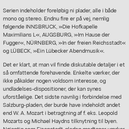
Serien indeholder foreløbig ni plader, alle i både
mono og stereo. Endnu fire er på vej, nemlig
følgende INNSBRUCK, »Die Hofkapelle
Maximilians L«, AUGSBURG, »Im Hause der
Fugger«, NÜRNBERG, »In der freien Reichsstadt«
og LÜBECK, »Ein Lübecker Abendmusik«.
Det er klart, at man vil finde diskutable detaljer i et
så omfattende forehavende. Enkelte værker, der
ikke påkalder nogen voldsom interesse, og
undladelses-dispositioner, der kan synes
uforståelige. Det sidste navnlig i forbindelse med
Salzburg-pladen, der burde have indeholdt andet
end W. A. Mozart i betragtning af f. eks. Leopold
Mozarts og Michael Haydns tilknytning til byen.
Nøjagtig som Eisenstadt-pladen medtager værker