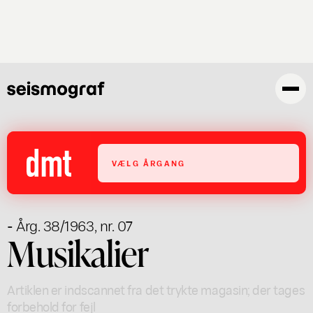
Gå
til
hovedindhold
VÆLG ÅRGANG
- Årg. 38/1963, nr. 07
Musikalier
Artiklen er indscannet fra det trykte magasin; der tages
forbehold for fejl