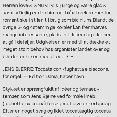
Herren love«. »Nu vil vi s j unge og være glad«
samt »Dejlig er den himmel blå« forekommer for
romantiske i stilen til brug som bicinium. Blandt de
øvrige 3- og 4stemmige koraler kan fremhæves
mange interessante; pladsen tillader dog ikke her
at gå i detaljer. Udgivelsen er med til at dække et
meget stort behov hos organister landet over og
bør derfor hilses med glæde. /. B.
JENS BJERRE: Toccata con -fughetta e ciaccona,
for orgel. — Edition Dania, København.
Stykket er sprængfuldt af idéer og temaer, -
temaer, som Jens Bjerre ved formale kneb
(fughetta, ciaccona) forsøger at give enhedspræg.
Efter en noget svag og lidet toccataagtig toccata,