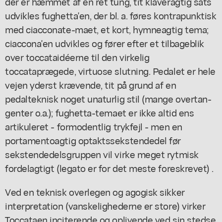
der er hæmmet af en ret tung, tit klaveragtig sats
udvikles fughetta'en, der bl. a. føres kontrapunktisk
med ciacconate-maet, et kort, hymneagtig tema;
ciaccona'en udvikles og fører efter et tilbageblik
over toccataidéerne til den virkelig
toccataprægede, virtuose slutning. Pedalet er hele
vejen yderst krævende, tit på grund af en
pedalteknisk noget unaturlig stil (mange overtan-
genter o.a.); fughetta-temaet er ikke altid ens
artikuleret - formodentlig trykfejl - men en
portamentoagtig optaktssekstendedel før
sekstendedelsgruppen vil virke meget rytmisk
fordelagtigt (legato er for det meste foreskrevet) .
Ved en teknisk overlegen og agogisk sikker
interpretation (vanskelighederne er store) virker
Toccataen inciterende og oplivende ved sin stedse