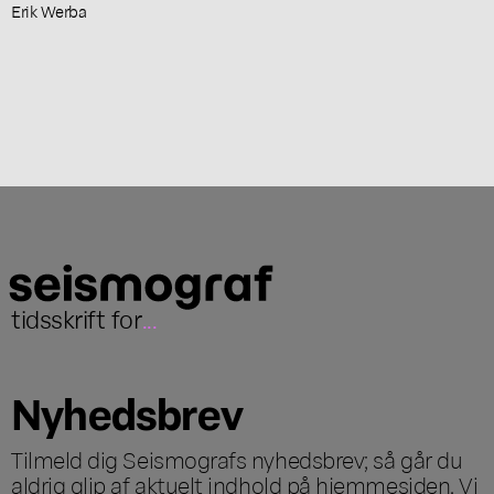
Erik Werba
tidsskrift for
...
Nyhedsbrev
Tilmeld dig Seismografs nyhedsbrev; så går du
aldrig glip af aktuelt indhold på hjemmesiden. Vi