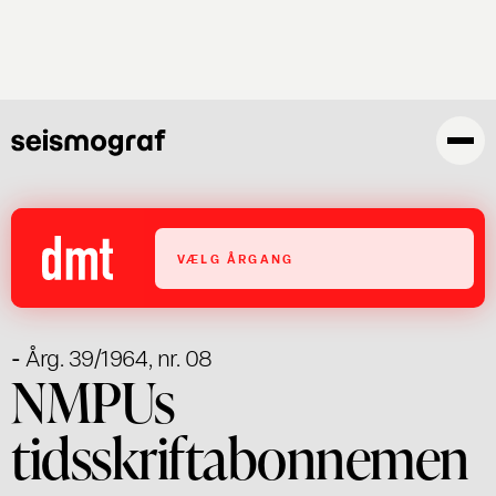
Gå
til
hovedindhold
VÆLG ÅRGANG
- Årg. 39/1964, nr. 08
NMPUs
tidsskriftabonnemen