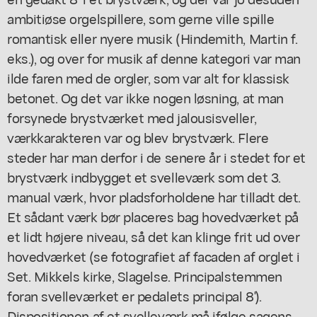
ambitiøse orgelspillere, som gerne ville spille
romantisk eller nyere musik (Hindemith, Martin f.
eks.), og over for musik af denne kategori var man
ilde faren med de orgler, som var alt for klassisk
betonet. Og det var ikke nogen løsning, at man
forsynede brystværket med jalousisveller,
værkkarakteren var og blev brystværk. Flere
steder har man derfor i de senere år i stedet for et
brystværk indbygget et svelleværk som det 3.
manual værk, hvor pladsforholdene har tilladt det.
Et sådant værk bør placeres bag hovedværket på
et lidt højere niveau, så det kan klinge frit ud over
hovedværket (se fotografiet af facaden af orglet i
Set. Mikkels kirke, Slagelse. Principalstemmen
foran svelleværket er pedalets principal 8').
Dispositionen af et svelleværk må ifølge sagens