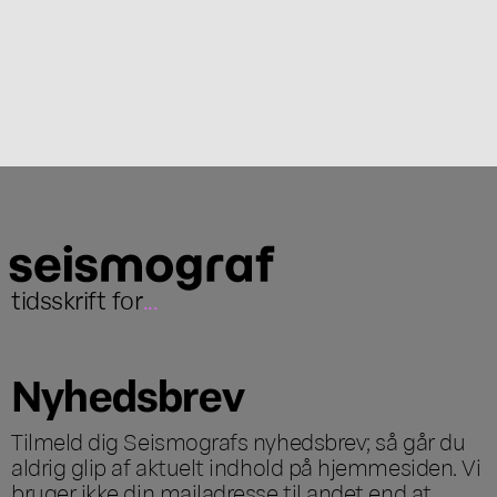
tidsskrift for
...
Nyhedsbrev
Tilmeld dig Seismografs nyhedsbrev; så går du
aldrig glip af aktuelt indhold på hjemmesiden. Vi
bruger ikke din mailadresse til andet end at