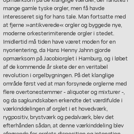
mange gamle tyske orgler, men få havde
interesseret sig for hans tale. Man fortsatte med
at fjerne »antikverede« orgler og byggede nye,
moderne orkesterimiterende orgler i stedet.
Imidlertid må tiden have været moden for en
nyorientering, da Hans Henny Jahnn gjorde
opmærksom på Jacobiorglet i Hamburg, og i løbet
af de kommende år skete der en veritabel
revolution i orgelbygningen. På det klanglige
område først ved at man forsynede orglerne med
flere overtonestemmer - aliquoter og mixturer -,
og da sagkundskaben erkendte det værdifulde i
værkinddelingen af orglet i et hovedværk,
rygpositiv, brystværk og pedalværk, blev det
efterhånden sådan, at denne værkinddeling blev
afgørende for orglets disposition og intonation.