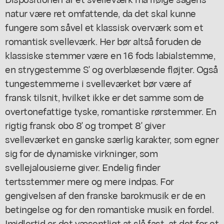
natur være ret omfattende, da det skal kunne
fungere som såvel et klassisk overværk som et
romantisk svelleværk. Her bør altså foruden de
klassiske stemmer være en 16 fods labialstemme,
en strygestemme S' og overblæsende fløjter. Også
tungestemmerne i svelleværket bør være af
fransk tilsnit, hvilket ikke er det samme som de
overtonefattige tyske, romantiske rørstemmer. En
rigtig fransk obo 8' og trompet 8' giver
svelleværket en ganske særlig karakter, som egner
sig for de dynamiske virkninger, som
svellejalousierne giver. Endelig finder
tertsstemmer mere og mere indpas. For
gengivelsen af den franske barokmusik er de en
betingelse og for den romantiske musik en fordel.
Imidlertid er det væsentligt at slå fast, at det for et