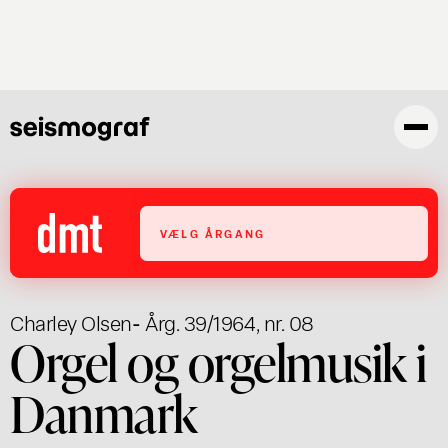
Gå
til
hovedindhold
VÆLG ÅRGANG
Charley Olsen
- Årg. 39/1964, nr. 08
Orgel og orgelmusik i
Danmark