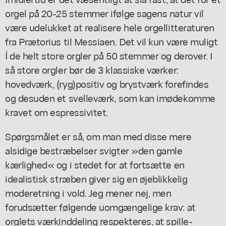
orgel på 20-25 stemmer ifølge sagens natur vil
være udelukket at realisere hele orgellitteraturen
fra Prætorius til Messiaen. Det vil kun være muligt
Í de helt store orgler på 50 stemmer og derover. I
så store orgler bør de 3 klassiske værker:
hovedværk, (ryg)positiv og brystværk forefindes
og desuden et svelleværk, som kan imødekomme
kravet om espressivitet.
Spørgsmålet er så, om man med disse mere
alsidige bestræbelser svigter »den gamle
kærlighed« og i stedet for at fortsætte en
idealistisk stræben giver sig en øjeblikkelig
moderetning i vold. Jeg mener nej, men
forudsætter følgende uomgængelige krav: at
orglets værkinddeling respekteres, at spille-