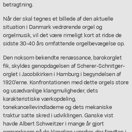
betragtning.
Når der skal tegnes et billede af den aktuelle
situation i Danmark vedrørende orgel og
orgelmusik, vil det være rimeligt kort at ridse de
sidste 30-40 års omfattende orgelbevægelse op.
Den noksom bekendte renæssance, barokorglet
fik, skyldes genopdagelsen af Scherer-Schnitger-
orglet i Jacobikirken i Hamburg i begyndelsen af
1920'erne. Konfrontationen med dette orgels store
og usædvanlige klangmuligheder, dets
karakteristiske værkopdeling,
tonekancellevindladerne og dets mekaniske
traktur satte skred i udviklingen. Ganske vist
havde Albert Schweitzer i mange år gjort
opmærksom på de klanglige værdier, der fandtes i