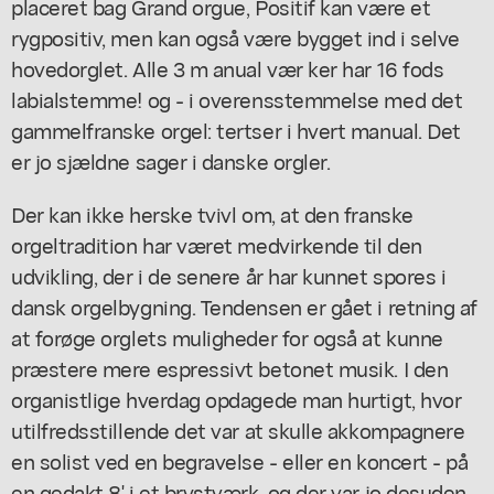
placeret bag Grand orgue, Positif kan være et
rygpositiv, men kan også være bygget ind i selve
hovedorglet. Alle 3 m anual vær ker har 16 fods
labialstemme! og - i overensstemmelse med det
gammelfranske orgel: tertser i hvert manual. Det
er jo sjældne sager i danske orgler.
Der kan ikke herske tvivl om, at den franske
orgeltradition har været medvirkende til den
udvikling, der i de senere år har kunnet spores i
dansk orgelbygning. Tendensen er gået i retning af
at forøge orglets muligheder for også at kunne
præstere mere espressivt betonet musik. I den
organistlige hverdag opdagede man hurtigt, hvor
utilfredsstillende det var at skulle akkompagnere
en solist ved en begravelse - eller en koncert - på
en gedakt 8' i et brystværk, og der var jo desuden