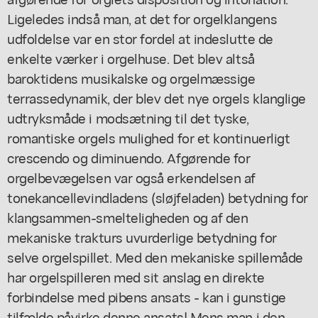
Ligeledes indså man, at det for orgelklangens
udfoldelse var en stor fordel at indeslutte de
enkelte værker i orgelhuse. Det blev altså
baroktidens musikalske og orgelmæssige
terrassedynamik, der blev det nye orgels klanglige
udtryksmåde i modsætning til det tyske,
romantiske orgels mulighed for et kontinuerligt
crescendo og diminuendo. Afgørende for
orgelbevægelsen var også erkendelsen af
tonekancellevindladens (sløjfeladen) betydning for
klangsammen-smelteligheden og af den
mekaniske trakturs uvurderlige betydning for
selve orgelspillet. Med den mekaniske spillemåde
har orgelspilleren med sit anslag en direkte
forbindelse med pibens ansats - kan i gunstige
tilfælde påvirke denne ansats! Mens man i den