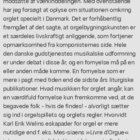
modsatte af værkinddelingen. Med ovenstående
har jeg forsøgt at oplyse om situationen omkring
orglet specielt i Danmark. Det er forhåbentlig
fremgået af det sagte, at orgelbygningskunsten er
et særdeles livskraftigt anliggende, som fortjener
opmærksomhed fra komponisternes side. Hele
den danske gudstjenestes musikalske udformning
er under debat i disse år, og en fornyelse må på en
eller anden måde komme. En fornyelse som er
mere i pagt med tiden end de sidste års liturgiske
publikationer. Hvad musikken for orglet angår, kan
en værdifuld fornyelse kun fremkomme ved, at de
begavede folk - hvis de findes! - alvorligt sætter
sig ind i orgelspillets og orglets regler. Hvorvidt
Karl Erik Welins eskapader for orgel er mere
nutidige end f. eks. Mes-siaens »Livre d'Orgue«