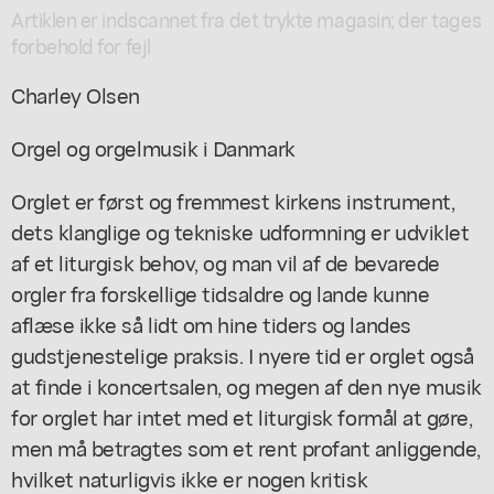
Artiklen er indscannet fra det trykte magasin; der tages
forbehold for fejl
Charley Olsen
Orgel og orgelmusik i Danmark
Orglet er først og fremmest kirkens instrument,
dets klanglige og tekniske udformning er udviklet
af et liturgisk behov, og man vil af de bevarede
orgler fra forskellige tidsaldre og lande kunne
aflæse ikke så lidt om hine tiders og landes
gudstjenestelige praksis. I nyere tid er orglet også
at finde i koncertsalen, og megen af den nye musik
for orglet har intet med et liturgisk formål at gøre,
men må betragtes som et rent profant anliggende,
hvilket naturligvis ikke er nogen kritisk