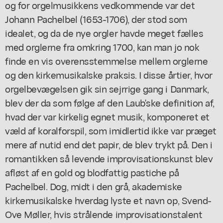
og for orgelmusikkens vedkommende var det
Johann Pachelbel (1653-1706), der stod som
idealet, og da de nye orgler havde meget fælles
med orglerne fra omkring 1700, kan man jo nok
finde en vis overensstemmelse mellem orglerne
og den kirkemusikalske praksis. I disse årtier, hvor
orgelbevægelsen gik sin sejrrige gang i Danmark,
blev der da som følge af den Laub'ske definition af,
hvad der var kirkelig egnet musik, komponeret et
væld af koralforspil, som imidlertid ikke var præget
mere af nutid end det papir, de blev trykt på. Den i
romantikken så levende improvisationskunst blev
afløst af en gold og blodfattig pastiche på
Pachelbel. Dog, midt i den grå, akademiske
kirkemusikalske hverdag lyste et navn op, Svend-
Ove Møller, hvis strålende improvisationstalent