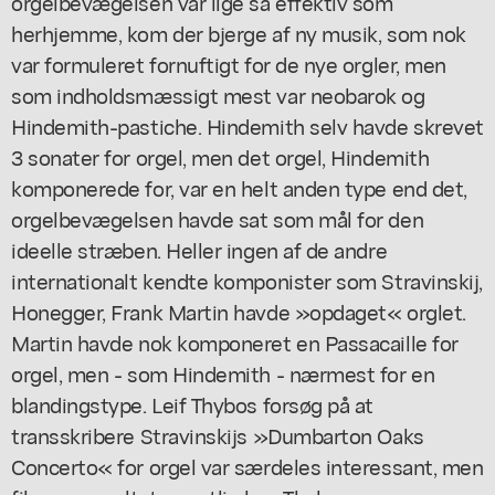
orgelbevægelsen var lige så effektiv som
herhjemme, kom der bjerge af ny musik, som nok
var formuleret fornuftigt for de nye orgler, men
som indholdsmæssigt mest var neobarok og
Hindemith-pastiche. Hindemith selv havde skrevet
3 sonater for orgel, men det orgel, Hindemith
komponerede for, var en helt anden type end det,
orgelbevægelsen havde sat som mål for den
ideelle stræben. Heller ingen af de andre
internationalt kendte komponister som Stravinskij,
Honegger, Frank Martin havde »opdaget« orglet.
Martin havde nok komponeret en Passacaille for
orgel, men - som Hindemith - nærmest for en
blandingstype. Leif Thybos forsøg på at
transskribere Stravinskijs »Dumbarton Oaks
Concerto« for orgel var særdeles interessant, men