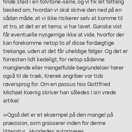
finde sted i en tolvtone-serie, og vi fik let fattelig
besked om, hvordan vi skal skrive den ned på en
sådan måde, at vi ikke risikerer selv at komme til
at tro, at det er et tema, vi har lavet. Ganske vist
får eventuelle nysgerrige ikke at vide, hvorfor der
kan forekomme netop to af disse fordægtige
trekange, uden at det får uheldige følger. Og det er
forresten lidt kedeligt, for netop sådanne
manglende eller mangelfulde begrundelser hører
også til de træk, Krenek angriber vor tids
røversprog for. Om en passus hos Gottfried
Michael Koenig skriver han således i sin vrede
artikel:
»Også det er et eksempel på den mangel på
præcision, som grasserer inden for denne
litteratur....Hvorledes autoriseres