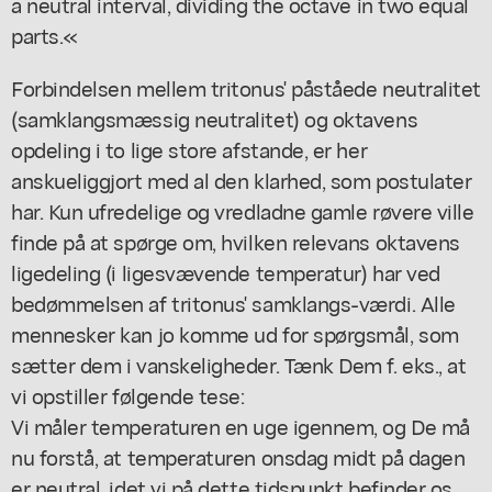
a neutral interval, dividing the octave in two equal
parts.«
Forbindelsen mellem tritonus' påståede neutralitet
(samklangsmæssig neutralitet) og oktavens
opdeling i to lige store afstande, er her
anskueliggjort med al den klarhed, som postulater
har. Kun ufredelige og vredladne gamle røvere ville
finde på at spørge om, hvilken relevans oktavens
ligedeling (i ligesvævende temperatur) har ved
bedømmelsen af tritonus' samklangs-værdi. Alle
mennesker kan jo komme ud for spørgsmål, som
sætter dem i vanskeligheder. Tænk Dem f. eks., at
vi opstiller følgende tese:
Vi måler temperaturen en uge igennem, og De må
nu forstå, at temperaturen onsdag midt på dagen
er neutral, idet vi på dette tidspunkt befinder os