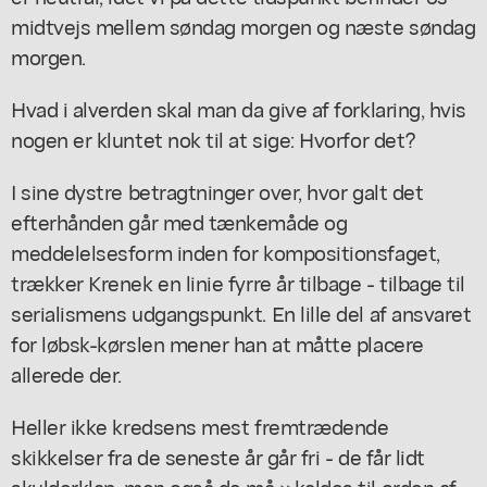
midtvejs mellem søndag morgen og næste søndag
morgen.
Hvad i alverden skal man da give af forklaring, hvis
nogen er kluntet nok til at sige: Hvorfor det?
I sine dystre betragtninger over, hvor galt det
efterhånden går med tænkemåde og
meddelelsesform inden for kompositionsfaget,
trækker Krenek en linie fyrre år tilbage - tilbage til
serialismens udgangspunkt. En lille del af ansvaret
for løbsk-kørslen mener han at måtte placere
allerede der.
Heller ikke kredsens mest fremtrædende
skikkelser fra de seneste år går fri - de får lidt
skulderklap, men også de må »kaldes til orden af