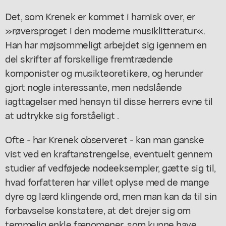
Det, som Krenek er kommet i harnisk over, er
»røversproget i den moderne musiklitteratur«.
Han har møjsommeligt arbejdet sig igennem en
del skrifter af forskellige fremtrædende
komponister og musikteoretikere, og herunder
gjort nogle interessante, men nedslående
iagttagelser med hensyn til disse herrers evne til
at udtrykke sig forståeligt .
Ofte - har Krenek observeret - kan man ganske
vist ved en kraftanstrengelse, eventuelt gennem
studier af vedføjede nodeeksempler, gætte sig til,
hvad forfatteren har villet oplyse med de mange
dyre og lærd klingende ord, men man kan da til sin
forbavselse konstatere, at det drejer sig om
temmelig enkle fænomener, som kunne have