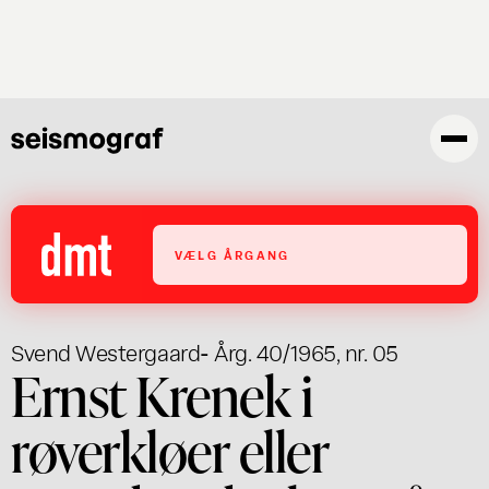
Gå
til
hovedindhold
VÆLG ÅRGANG
Svend Westergaard
- Årg. 40/1965, nr. 05
Ernst Krenek i
røverkløer eller