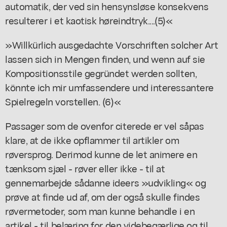
automatik, der ved sin hensynsløse konsekvens
resulterer i et kaotisk høreindtryk....(5)«
»Willkürlich ausgedachte Vorschriften solcher Art
lassen sich in Mengen finden, und wenn auf sie
Kompositionsstile gegründet werden sollten,
könnte ich mir umfassendere und interessantere
Spielregeln vorstellen. (6)«
Passager som de ovenfor citerede er vel såpas
klare, at de ikke opflammer til artikler om
røversprog. Derimod kunne de let animere en
tænksom sjæl - røver eller ikke - til at
gennemarbejde sådanne ideers »udvikling« og
prøve at finde ud af, om der også skulle findes
røvermetoder, som man kunne behandle i en
artikel - til belæring for den videbegærlige og til