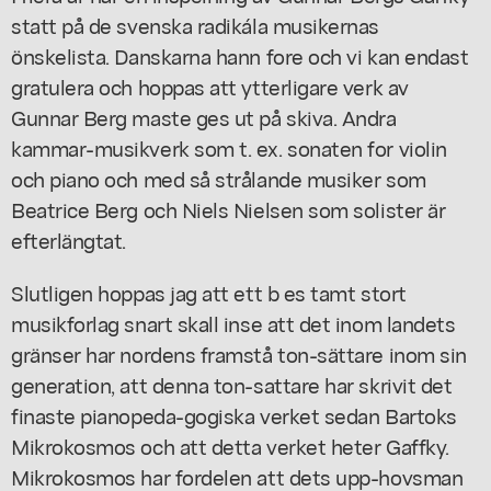
statt på de svenska radikála musikernas
önskelista. Danskarna hann fore och vi kan endast
gratulera och hoppas att ytterligare verk av
Gunnar Berg maste ges ut på skiva. Andra
kammar-musikverk som t. ex. sonaten for violin
och piano och med så strålande musiker som
Beatrice Berg och Niels Nielsen som solister är
efterlängtat.
Slutligen hoppas jag att ett b es tamt stort
musikforlag snart skall inse att det inom landets
gränser har nordens framstå ton-sättare inom sin
generation, att denna ton-sattare har skrivit det
finaste pianopeda-gogiska verket sedan Bartoks
Mikrokosmos och att detta verket heter Gaffky.
Mikrokosmos har fordelen att dets upp-hovsman