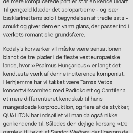
de mere komplicerede partier står en kende uklart.
Til gengæld klæder det solopartierne - og især
basklarinettens solo i begyndelsen af tredie sats -
smukt og giver dem en varm glans, der passer ind i
værkets romantiske grundsfære.
Kodaly's korværker vil måske være sensationen
blandt de tre plader i de fleste vesteuropæiske
lande, hvor »Psalmus Hungaricus« er langt det
kendteste værk af denne inciterende komponist.
Herhjemme har vi takket være Tamas Vetos
koncertvirksomhed med Radiokoret og Cantilena
et mere differentieret kendskab til hans
mangesidede korproduktion, og flere af de stykker,
QUALITON har indspillet vil man da også nikke
genkendende til. Således den dejlige korsang »De
gamle« til tekst af Sandor Weöres, der ligesom de