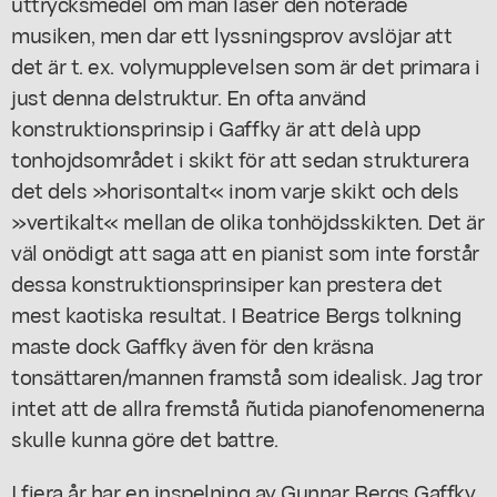
uttrycksmedel om man läser den noterade
musiken, men dar ett lyssningsprov avslöjar att
det är t. ex. volymupplevelsen som är det primara i
just denna delstruktur. En ofta använd
konstruktionsprinsip i Gaffky är att delà upp
tonhojdsområdet i skikt för att sedan strukturera
det dels »horisontalt« inom varje skikt och dels
»vertikalt« mellan de olika tonhöjdsskikten. Det är
väl onödigt att saga att en pianist som inte forstår
dessa konstruktionsprinsiper kan prestera det
mest kaotiska resultat. I Beatrice Bergs tolkning
maste dock Gaffky även för den kräsna
tonsättaren/mannen framstå som idealisk. Jag tror
intet att de allra fremstå ñutida pianofenomenerna
skulle kunna göre det battre.
I fiera år har en inspelning av Gunnar Bergs Gaffky