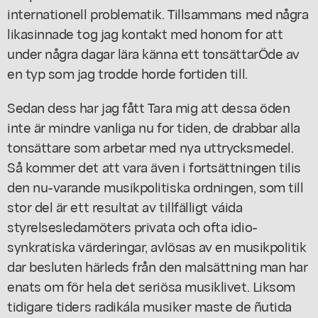
internationell problematik. Tillsammans med några
likasinnade tog jag kontakt med honom for att
under några dagar lära känna ett tonsättarÖde av
en typ som jag trodde horde fortiden till.
Sedan dess har jag fått Tara mig att dessa öden
inte är mindre vanliga nu for tiden, de drabbar alla
tonsättare som arbetar med nya uttrycksmedel.
Så kommer det att vara även i fortsättningen tilis
den nu-varande musikpolitiska ordningen, som till
stor del är ett resultat av tillfälligt váida
styrelsesledamöters privata och ofta idio-
synkratiska värderingar, avlösas av en musikpolitik
dar besluten härleds från den malsättning man har
enats om för hela det seriösa musiklivet. Liksom
tidigare tiders radikála musiker maste de ñutida