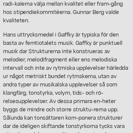
radi-kalerna välja mellan kvalitet eller fram-gång
hos stipendiekommitéerna. Gunnar Berg valde
kvaliteten.
Hans uttrycksmedel i Gaffky är typiska för den
basta av femtiotalets musik. Gaffky är punktuell
musik dar Strukturerna inte konstrueras av
melodier, melodifragment eller ens melodiska
intervall och inte av rytmiska upplevelser härledda
ur något metriskt bundet rytmskema, utan av
andra typer av musikalska upplevelser så som
klangfärg, tonstyrka, volym, tids- och rö-
relsesupplevelser. Av dessa primara en-heter
byggs de mindre och storre struktu-rerna upp.
Sålunda kan tonsättaren kom-ponera strukturer
dar de ideligen skiftande tonstyrkorna tycks vara