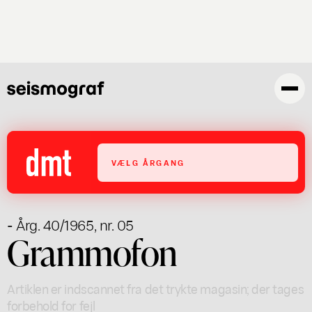
Gå
til
hovedindhold
VÆLG ÅRGANG
- Årg. 40/1965, nr. 05
Grammofon
Artiklen er indscannet fra det trykte magasin; der tages
forbehold for fejl