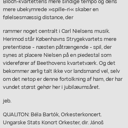
Bloch-kvartettens mere sindige tempo og dens
mere ubekymrede »spille-ri« skaber en
følelsesmæssig distance, der
rammer noget centralt i Carl Nielsens musik.
Herimod står Københavns Strygekvartets mere
pretentiøse - næsten påtrængende - spil, der
synes at placere Nielsen på en piedestal som
viderefører af Beethovens kvartetværk. Og det
bekommer ærlig talt ikke vor landsmand vel, selv
om det netop er denne fortolkning af ham, der har
vundet størst gehør her i jubilæumsåret.
jeb.
QUALITON: Béla Bartók, Orkesterkoncert.
Ungarske Stats Koncrt Orkester, dir. Jánoš