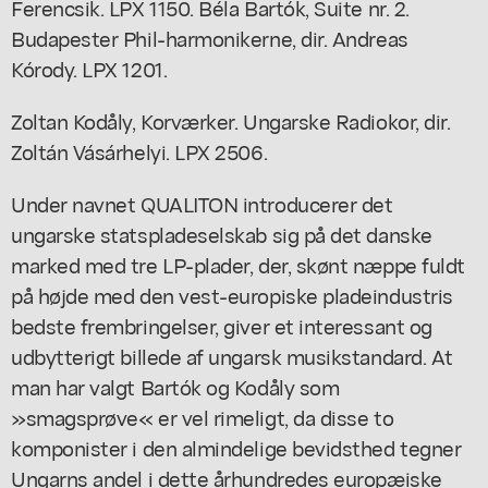
Ferencsik. LPX 1150. Béla Bartók, Suite nr. 2.
Budapester Phil-harmonikerne, dir. Andreas
Kórody. LPX 1201.
Zoltan Kodåly, Korværker. Ungarske Radiokor, dir.
Zoltán Vásárhelyi. LPX 2506.
Under navnet QUALITON introducerer det
ungarske statspladeselskab sig på det danske
marked med tre LP-plader, der, skønt næppe fuldt
på højde med den vest-europiske pladeindustris
bedste frembringelser, giver et interessant og
udbytterigt billede af ungarsk musikstandard. At
man har valgt Bartók og Kodåly som
»smagsprøve« er vel rimeligt, da disse to
komponister i den almindelige bevidsthed tegner
Ungarns andel i dette århundredes europæiske