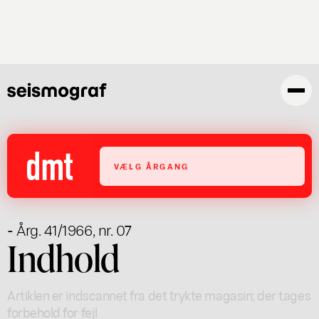
Gå
til
hovedindhold
VÆLG ÅRGANG
- Årg. 41/1966, nr. 07
Indhold
Artiklen er indscannet fra det trykte magasin; der tages
forbehold for fejl