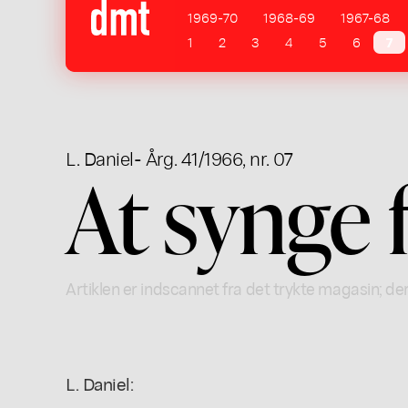
1969-70
1968-69
1967-68
1
2
3
4
5
6
7
L. Daniel
- Årg. 41/1966, nr. 07
At synge 
Artiklen er indscannet fra det trykte magasin; der
L. Daniel: