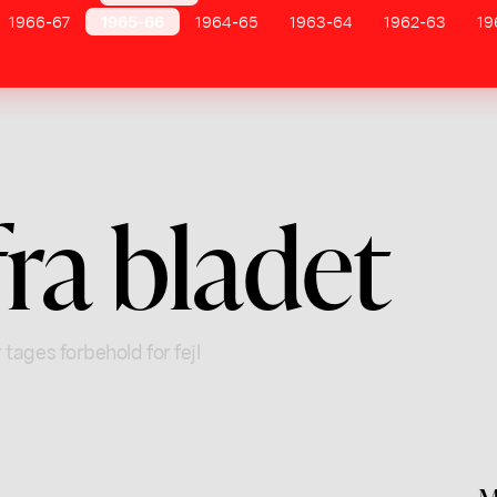
1966-67
1965-66
1964-65
1963-64
1962-63
19
fra bladet
 tages forbehold for fejl