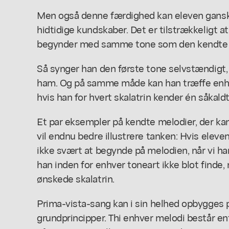
Men også denne færdighed kan eleven ganske 
hidtidige kundskaber. Det er tilstrækkeligt a
begynder med samme tone som den kendte 
Så synger han den første tone selvstændigt,
ham. Og på samme måde kan han træffe enhve
hvis han for hvert skalatrin kender én såkald
Et par eksempler på kendte melodier, der k
vil endnu bedre illustrere tanken: Hvis elev
ikke svært at begynde på melodien, når vi ha
han inden for enhver toneart ikke blot find
ønskede skalatrin.
Prima-vista-sang kan i sin helhed opbygges p
grundprincipper. Thi enhver melodi består en