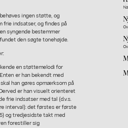
Na
 behøves ingen støtte, og
N
 frie indsatser, og findes på
Ov
 Den syngende bestemmer
N
 fundet den søgte tonehøjde.
Ov
r:
M
kende en støttemelodi for
M
in. Enten er han bekendt med
så skal han gøres opmærksom på
 Derved er han visuelt orienteret
 frie indsatser med tal (d.v.s.
 interval): det førstes er første
(5) og tredjesidste takt med
en forestiller sig