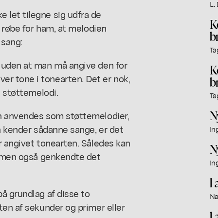
L.
let tilegne sig udfra de
K
t røbe for ham, at melodien
b
sang:
Ta
 uden at man må angive den for
K
r tone i tonearten. Det er nok,
b
t støttemelodi.
Ta
N
an anvendes som støttemelodier,
en kender sådanne sange, er det
In
r angivet tonearten. Således kan
N
e, men også genkendte det
In
l
å grundlag af disse to
Na
ten af sekunder og primer eller
l