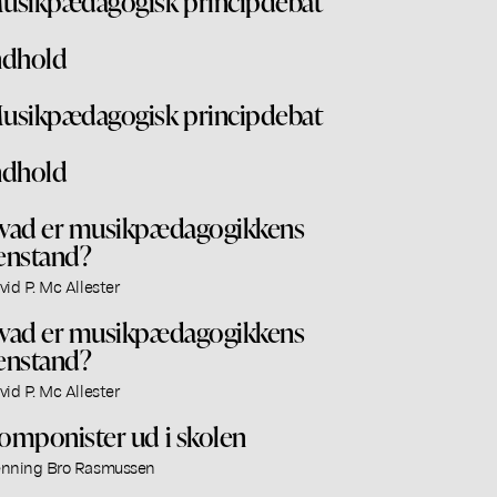
usikpædagogisk principdebat
ndhold
usikpædagogisk principdebat
ndhold
vad er musikpædagogikkens
enstand?
vid P. Mc Allester
vad er musikpædagogikkens
enstand?
vid P. Mc Allester
omponister ud i skolen
nning Bro Rasmussen