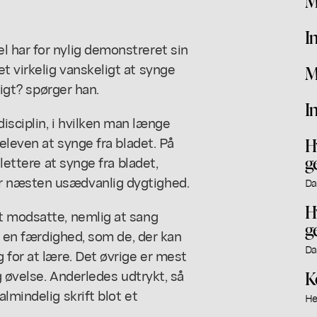
M
I
 har for nylig demonstreret sin
 virkelig vanskeligt at synge
M
ligt? spørger han.
I
sciplin, i hvilken man længe
 eleven at synge fra bladet. På
H
g
lettere at synge fra bladet,
r næsten usædvanlig dygtighed.
Da
H
t modsatte, nemlig at sang
g
er en færdighed, som de, der kan
Da
 for at lære. Det øvrige er mest
g øvelse. Anderledes udtrykt, så
K
lmindelig skrift blot et
He