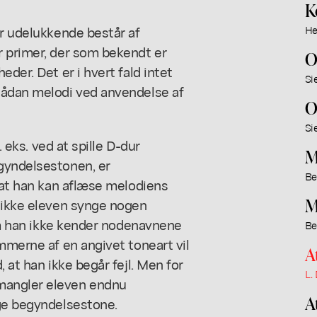
K
er udelukkende består af
He
r primer, der som bekendt er
O
der. Det er i hvert fald intet
Si
sådan melodi ved anvendelse af
O
Si
. eks. ved at spille D-dur
M
gyndelsestonen, er
Be
, at han kan aflæse melodiens
M
r ikke eleven synge nogen
 om han ikke kender nodenavnene
Be
ammerne af en angivet toneart vil
A
 at han ikke begår fejl. Men for
L.
mangler eleven endnu
A
ige begyndelsestone.