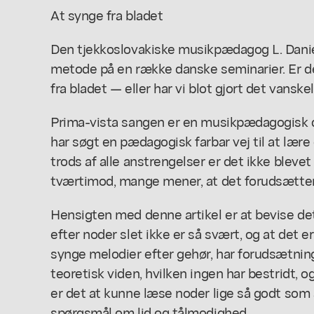
At synge fra bladet
Den tjekkoslovakiske musikpædagog L. Daniel
metode på en række danske seminarier. Er det
fra bladet — eller har vi blot gjort det vanske
Prima-vista sangen er en musikpædagogisk di
har søgt en pædagogisk farbar vej til at lære
trods af alle anstrengelser er det ikke blevet 
tværtimod, mange mener, at det forudsætte
Hensigten med denne artikel er at bevise de
efter noder slet ikke er så svært, og at det 
synge melodier efter gehør, har forudsætning
teoretisk viden, hvilken ingen har bestridt, o
er det at kunne læse noder lige så godt som a
spørgsmål om lid og tålmodighed.