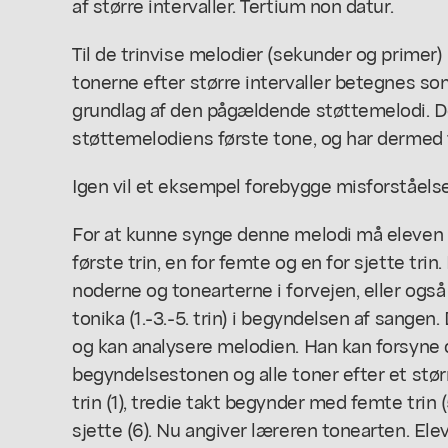
af større intervaller. Tertium non datur.
Til de trinvise melodier (sekunder og primer)
tonerne efter større intervaller betegnes som
grundlag af den pågældende støttemelodi.
støttemelodiens første tone, og har dermed
Igen vil et eksempel forebygge misforståelse
For at kunne synge denne melodi må eleven 
første trin, en for femte og en for sjette tr
noderne og tonearterne i forvejen, eller og
tonika (1.-3.-5. trin) i begyndelsen af sangen.
og kan analysere melodien. Han kan forsyne de
begyndelsestonen og alle toner efter et større
trin (1), tredie takt begynder med femte trin 
sjette (6). Nu angiver læreren tonearten. Elev