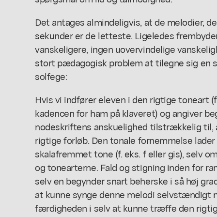
Det antages almindeligvis, at de melodier, d
sekunder er de letteste. Ligeledes frembyde
vanskeligere, ingen uovervindelige vanskelighe
stort pædagogisk problem at tilegne sig en 
solfege:
Hvis vi indfører eleven i den rigtige toneart (f
kadencen for ham på klaveret) og angiver be
nodeskriftens anskuelighed tilstrækkelig til
rigtige forløb. Den tonale fornemmelse lade
skalafremmet tone (f. eks. f eller gis), selv
og tonearterne. Fald og stigning inden for r
selv en begynder snart beherske i så høj grad,
at kunne synge denne melodi selvstændigt 
færdigheden i selv at kunne træffe den rigt