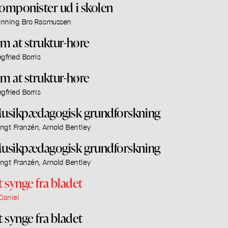
omponister ud i skolen
nning Bro Rasmussen
m at struktur-høre
egfried Borris
m at struktur-høre
egfried Borris
usikpædagogisk grundforskning
ngt Franzén, Arnold Bentley
usikpædagogisk grundforskning
ngt Franzén, Arnold Bentley
t synge fra bladet
 Daniel
t synge fra bladet