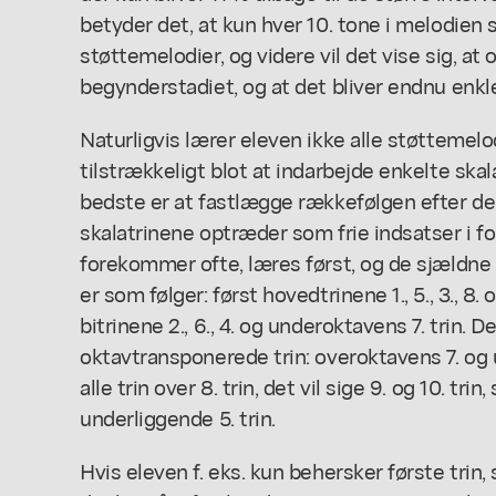
betyder det, at kun hver 10. tone i melodien 
støttemelodier, og videre vil det vise sig, at
begynderstadiet, og at det bliver endnu enkl
Naturligvis lærer eleven ikke alle støttemelod
tilstrækkeligt blot at indarbejde enkelte skal
bedste er at fastlægge rækkefølgen efter d
skalatrinene optræder som frie indsatser i f
forekommer ofte, læres først, og de sjæld
er som følger: først hovedtrinene 1., 5., 3., 8.
bitrinene 2., 6., 4. og underoktavens 7. trin. D
oktavtransponerede trin: overoktavens 7. og u
alle trin over 8. trin, det vil sige 9. og 10. tr
underliggende 5. trin.
Hvis eleven f. eks. kun behersker første tri