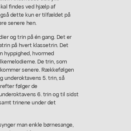
skal findes ved hjælp af
 også dette kun er tilfældet på
ere senere hen.
ier og trin på én gang. Det er
atrin på hvert klassetrin. Det
en hyppighed, hvormed
olkemelodierne. De trin, som
ne kommer senere. Rækkefølgen
 og underoktavens 5. trin, så
erefter følger de
nderoktavens 6. trin og til sidst
in, samt trinene under det
n, synger man enkle børnesange,