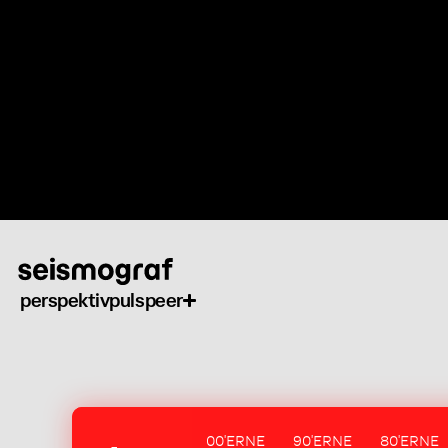
Gå
til
hovedindhold
perspektiv
puls
peer
00'ERNE
90'ERNE
80'ERNE