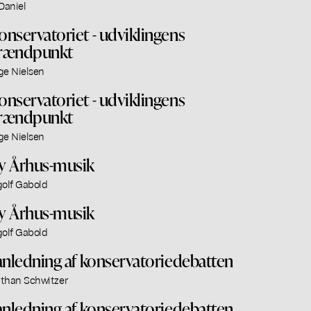
 Daniel
onservatoriet - udviklingens
rændpunkt
ge Nielsen
onservatoriet - udviklingens
rændpunkt
ge Nielsen
y Århus-musik
golf Gabold
y Århus-musik
golf Gabold
 anledning af konservatoriedebatten
than Schwitzer
 anledning af konservatoriedebatten