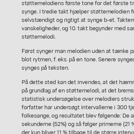
støttemelodiens første tone for det første t
synge. I tredie takt hjælper støttemelodien 
selvstændigt og rigtigt at synge b-et. Takte
vanskeligheder, og 10. takt begynder med s
støttemelodi.
Først synger man melodien uden at tænke p
blot rytmen, f. eks. på en tone. Senere synge
synges på teksten.
På dette sted kan det invendes, at det hæmme
på grundlag af en støttemelodi, at det brems
statistisk undersøgelse over melodiers strukt
forfatter har undersøgt intervallerne i 300 t
folkesange, og resultatet blev følgende: De al
sekunderne (52%) og så følger primerne (21 %
der kun bliver 11 % tilbage til de større inter