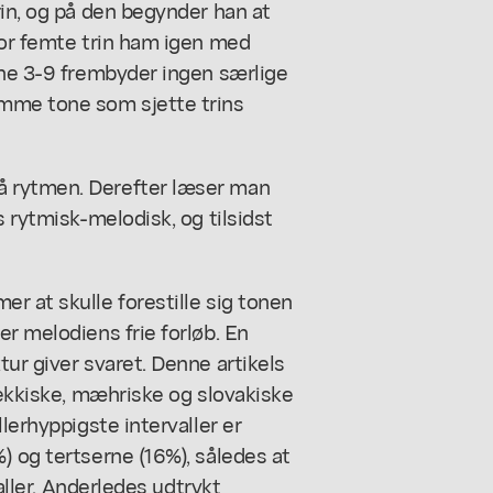
rin, og på den begynder han at
for femte trin ham igen med
rne 3-9 frembyder ingen særlige
amme tone som sjette trins
å rytmen. Derefter læser man
s rytmisk-melodisk, og tilsidst
r at skulle forestille sig tonen
er melodiens frie forløb. En
ur giver svaret. Denne artikels
jekkiske, mæhriske og slovakiske
lerhyppigste intervaller er
) og tertserne (16%), således at
valler. Anderledes udtrykt