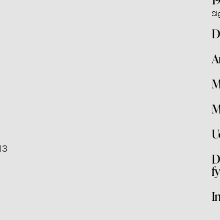
Si
D
A
M
M
U
13
D
f
I