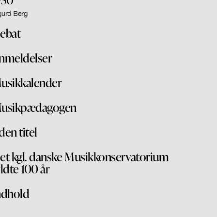
gurd Berg
ebat
nmeldelser
usikkalender
usikpædagogen
den titel
et kgl. danske Musikkonservatorium
yldte 100 år
ndhold