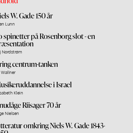
ndhold
iels W. Gade 150 år
en Lunn
o spinetter på Rosenborg slot - en
ræsentation
j Nordstrøm
ring centrum-tanken
 Wallner
usikeruddannelse i Israel
isabeth Klein
nudåge Riisager 70 år
ge Nielsen
itteratur omkring Niels W. Gade 1843-
950