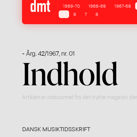
1969-70
1968-69
1967-68
1
6
7
8
- Årg. 42/1967, nr. 01
Indhold
Artiklen er indscannet fra det trykte magasin; der
DANSK MUSIKTIDSSKRIFT