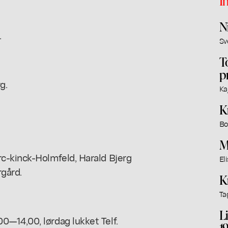
I
N
.
Sv
T
p
g.
Ka
K
Bo
M
c-kinck-Holmfeld, Harald Bjerg
El
gård.
K
Ta
L
—14,00, lørdag lukket Telf.
1