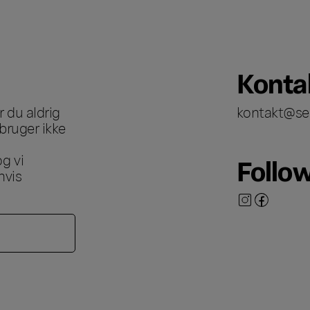
Konta
 du aldrig
kontakt@se
bruger ikke
g vi
Follo
hvis