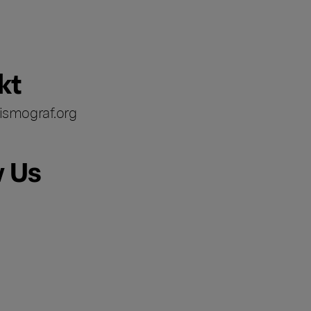
kt
ismograf.org
w Us