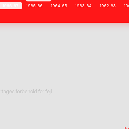
1966-67
1965-66
1964-65
1963-64
1962-63
19
 tages forbehold for fejl