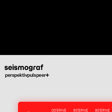
Gå
til
hovedindhold
perspektiv
puls
peer
00'ERNE
90'ERNE
80'ERNE