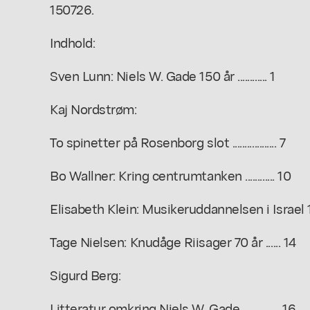
150726.
Indhold:
Sven Lunn: Niels W. Gade 150 år ............ 1
Kaj Nordstrøm:
To spinetter på Rosenborg slot .................. 7
Bo Wallner: Kring centrumtanken ............ 10
Elisabeth Klein: Musikeruddannelsen i Israel 
Tage Nielsen: Knudåge Riisager 70 år ...... 14
Sigurd Berg:
Litteratur omkring Niels W. Gade ............... 16