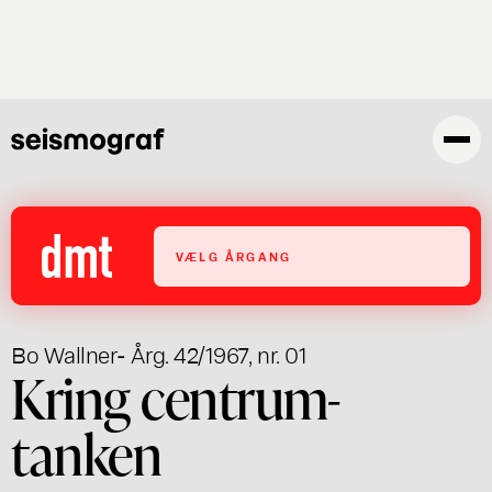
Gå
til
hovedindhold
VÆLG ÅRGANG
Bo Wallner
- Årg. 42/1967, nr. 01
Kring centrum-
tanken