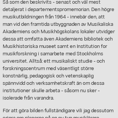
Så som den beskrivits - senast och väl mest
detaljerat i departementspromemorian. Den högre
musikutbildningen från 1964 - innebär den, att
man vid den framtida utbyggnaden av Musikaliska
Akademiens och Musikhögskolans lokaler utvidger
dessa att omfatta även Akademiens bibliotek och
Musikhistoriska museet samt en Institution for
musikforskning i samarbete med Stockholms
universitet. Alltså: ett musikaliskt studie - och
forskningscentrum med väsentligt större
konstnärlig, pedagogisk och vetenskaplig
spännvidd och verksamhetskraft än om dessa
institutioner skulle arbeta - såsom nu sker -
isolerade från varandra.
För att göra bilden fullständigare vili jag dessutom
erinra om planerna på en ny typ musiklärare