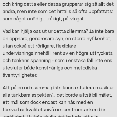
och kring detta eller dessa grupperar sig så allt det
andra, men inte som det hittilis så ofta uppfattats:
som något onödigt, tråkigt, påtvingat.
Vad kan hjälja oss ut ur detta dilemma? Ja inte bara
en öppnare, generösare syn, en större nyfikenhet,
utan också ett rörligare, flexiblare
undervisningsinnehåll, rent av en högre uttryckets
och tankens spanning - som i enstaka fall inte ens
utesluter både konstnärliga och metodiska
äventyrligheter.
Att på en och samma plats kunna studera musik ur
alla tänkbara aspekter/... det borde alltså bli målet,
ett mål som dock endast kan nås med en
försvarbar kvalitetsnivå om centrumtanken blir
verklighet. Utifrån skulle det betyda, att alla