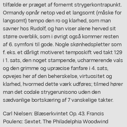
tilfælde er præget af fornemt strygerkontrapunkt.
Ormandy opnår netop ved et langsomt (måske for
langsomt) tempo den ro og klarhed, som man
savner hos Rudolf, og han viser alene herved sit
større overblik, som i øvrigt også kommer resten
af 6. symfoni til gode. Nogle skønhedspletter som
f. eks. et dårligt motiveret temposkift ved takt 129
i 1. sats, den noget stampende, ucharmerende vals
og den grimme og upræcise fanfare i 4. sats,
opvejes her af den beherskelse, virtuositet og
klarhed, hvormed dette værk udføres; tilmed hører
man det codale strygerunisono uden den
sædvanlige bortskæring af 7 vanskelige takter.
Carl Nielsen: Blæserkvintet Op. 43. Francis
Poulenc: Sextet. The Philadelphia Woodwind