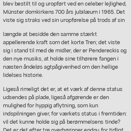
blev bestilt til og uropført ved en celeber lejlighed,
Münster domkirkens 700 års jubilæum i 1965. Det
viste sig straks ved sin uropførelse på trods af sin
længde at besidde den samme stærkt
appellerende kraft som det korte Tren; det viste
sig i stand til med de midler, der er Pendereckis og
den nye musiks, at holde sine tilhørere fangen i
næsten åndeløs agtpågivenhed om den hellige
lidelses historie.
Ligeså rimeligt det er, at et værk af denne status
udsendes på plade, ligeså afgørende er den
mulighed for hyppig aflytning, som kun
indspilningen giver, for værkets status i fremtiden:
vil det kunne holde sig på berømmelsens tinde?
Det er det efter tre overhøringer endnu for tidligt