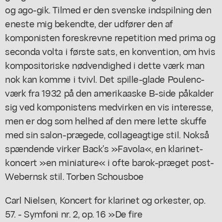
og ago-gik. Tilmed er den svenske indspilning den
eneste mig bekendte, der udfører den af
komponisten foreskrevne repetition med prima og
seconda volta i første sats, en konvention, om hvis
kompositoriske nødvendighed i dette værk man
nok kan komme i tvivl. Det spille-glade Poulenc-
værk fra 1932 på den amerikaaske B-side påkalder
sig ved komponistens medvirken en vis interesse,
men er dog som helhed af den mere lette skuffe
med sin salon-prægede, collageagtige stil. Nokså
spændende virker Back's »Favola«, en klarinet-
koncert »en miniature« i ofte barok-præget post-
Webernsk stil. Torben Schousboe
Carl Nielsen, Koncert for klarinet og orkester, op.
57. - Symfoni nr. 2, op. 16 »De fire