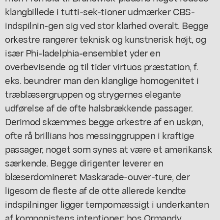
klangbillede i tutti-sek-tioner udmærker CBS-
indspilnin-gen sig ved stor klarhed overalt. Begge
orkestre rangerer teknisk og kunstnerisk højt, og
især Phi-ladelphia-ensemblet yder en
overbevisende og til tider virtuos præstation, f.
eks. beundrer man den klanglige homogenitet i
træblæsergruppen og strygernes elegante
udførelse af de ofte halsbrækkende passager.
Derimod skæmmes begge orkestre af en uskøn,
ofte rå brillians hos messinggruppen i kraftige
passager, noget som synes at være et amerikansk
særkende. Begge dirigenter leverer en
blæserdomineret Maskarade-ouver-ture, der
ligesom de fleste af de otte allerede kendte
indspilninger ligger tempomæssigt i underkanten
af komponistens intentioner; hos Ormandy