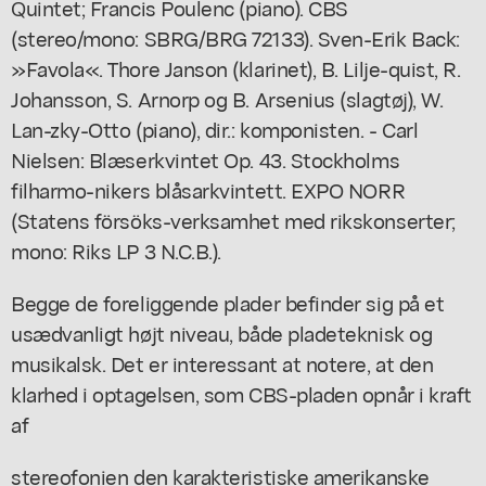
Quintet; Francis Poulenc (piano). CBS
(stereo/mono: SBRG/BRG 72133). Sven-Erik Back:
»Favola«. Thore Janson (klarinet), B. Lilje-quist, R.
Johansson, S. Arnorp og B. Arsenius (slagtøj), W.
Lan-zky-Otto (piano), dir.: komponisten. - Carl
Nielsen: Blæserkvintet Op. 43. Stockholms
filharmo-nikers blåsarkvintett. EXPO NORR
(Statens försöks-verksamhet med rikskonserter;
mono: Riks LP 3 N.C.B.).
Begge de foreliggende plader befinder sig på et
usædvanligt højt niveau, både pladeteknisk og
musikalsk. Det er interessant at notere, at den
klarhed i optagelsen, som CBS-pladen opnår i kraft
af
stereofonien den karakteristiske amerikanske