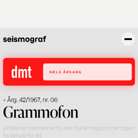
Gå
til
hovedindhold
VÆLG ÅRGANG
- Årg. 42/1967, nr. 06
Grammofon
Artiklen er indscannet fra det trykte magasin; der tages
forbehold for fejl