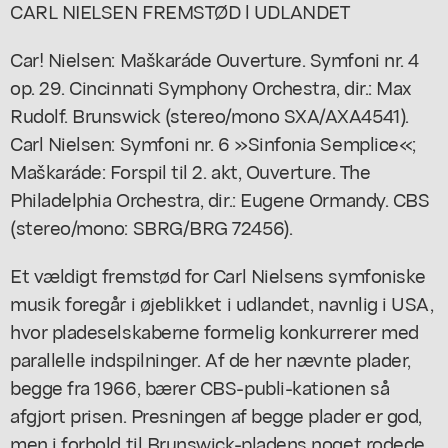
CARL NIELSEN FREMSTØD l UDLANDET
Car! Nielsen: Maškaráde Ouverture. Symfoni nr. 4
op. 29. Cincinnati Symphony Orchestra, dir.: Max
Rudolf. Brunswick (stereo/mono SXA/AXA4541).
Carl Nielsen: Symfoni nr. 6 »Sinfonia Semplice«;
Maškaráde: Forspil til 2. akt, Ouverture. The
Philadelphia Orchestra, dir.: Eugene Ormandy. CBS
(stereo/mono: SBRG/BRG 72456).
Et vældigt fremstød for Carl Nielsens symfoniske
musik foregår i øjeblikket i udlandet, navnlig i USA,
hvor pladeselskaberne formelig konkurrerer med
parallelle indspilninger. Af de her nævnte plader,
begge fra 1966, bærer CBS-publi-kationen så
afgjort prisen. Presningen af begge plader er god,
men i forhold til Brunswick-pladens noget rodede