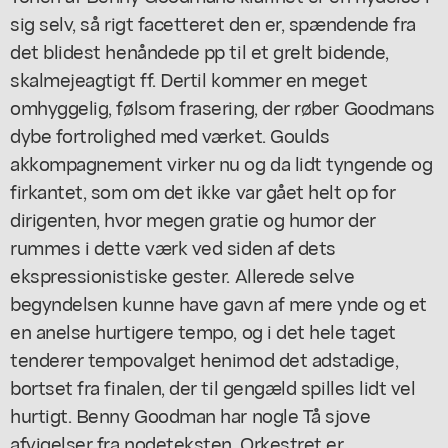
sig selv, så rigt facetteret den er, spændende fra
det blidest henåndede pp til et grelt bidende,
skalmejeagtigt ff. Dertil kommer en meget
omhyggelig, følsom frasering, der røber Goodmans
dybe fortrolighed med værket. Goulds
akkompagnement virker nu og da lidt tyngende og
firkantet, som om det ikke var gået helt op for
dirigenten, hvor megen gratie og humor der
rummes i dette værk ved siden af dets
ekspressionistiske gester. Allerede selve
begyndelsen kunne have gavn af mere ynde og et
en anelse hurtigere tempo, og i det hele taget
tenderer tempovalget henimod det adstadige,
bortset fra finalen, der til gengæld spilles lidt vel
hurtigt. Benny Goodman har nogle Tå sjove
afvigelser fra nodeteksten. Orkestret er