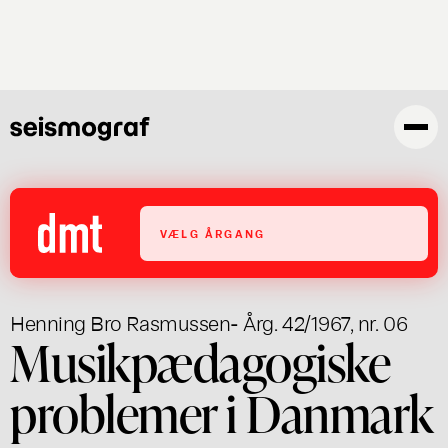
Gå
til
hovedindhold
VÆLG ÅRGANG
Henning Bro Rasmussen
- Årg. 42/1967, nr. 06
Musikpædagogiske
problemer i Danmark