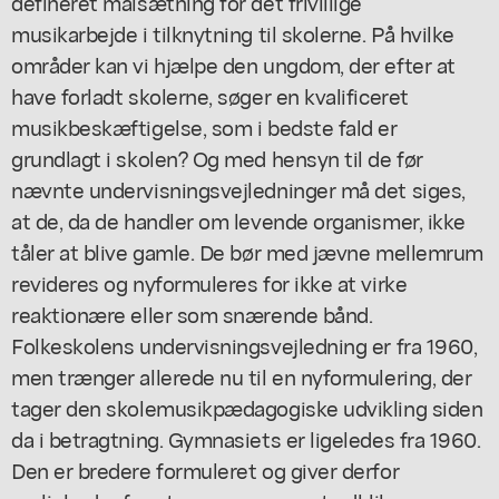
defineret målsætning for det frivillige
musikarbejde i tilknytning til skolerne. På hvilke
områder kan vi hjælpe den ungdom, der efter at
have forladt skolerne, søger en kvalificeret
musikbeskæftigelse, som i bedste fald er
grundlagt i skolen? Og med hensyn til de før
nævnte undervisningsvejledninger må det siges,
at de, da de handler om levende organismer, ikke
tåler at blive gamle. De bør med jævne mellemrum
revideres og nyformuleres for ikke at virke
reaktionære eller som snærende bånd.
Folkeskolens undervisningsvejledning er fra 1960,
men trænger allerede nu til en nyformulering, der
tager den skolemusikpædagogiske udvikling siden
da i betragtning. Gymnasiets er ligeledes fra 1960.
Den er bredere formuleret og giver derfor