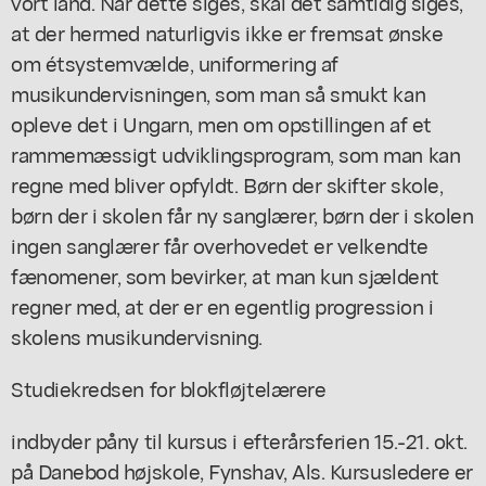
vort land. Når dette siges, skal det samtidig siges,
at der hermed naturligvis ikke er fremsat ønske
om étsystemvælde, uniformering af
musikundervisningen, som man så smukt kan
opleve det i Ungarn, men om opstillingen af et
rammemæssigt udviklingsprogram, som man kan
regne med bliver opfyldt. Børn der skifter skole,
børn der i skolen får ny sanglærer, børn der i skolen
ingen sanglærer får overhovedet er velkendte
fænomener, som bevirker, at man kun sjældent
regner med, at der er en egentlig progression i
skolens musikundervisning.
Studiekredsen for blokfløjtelærere
indbyder påny til kursus i efterårsferien 15.-21. okt.
på Danebod højskole, Fynshav, Als. Kursusledere er