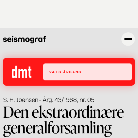
Gå
til
hovedindhold
VÆLG ÅRGANG
S. H. Joensen
- Årg. 43/1968, nr. 05
Den ekstraordinære
generalforsamling