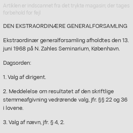
Artiklen er indscannet fra det trykte magasin; der tages
forbehold for fejl
DEN EKSTRAORDINÆRE GENERALFORSAMLING
Ekstraordinær generalforsamling afholdtes den 13.
juni 1968 på N. Zahles Seminarium, København.
Dagsorden:
1. Valg af dirigent.
2. Meddelelse om resultatet af den skriftlige
stemmeafgivning vedrørende valg, jfr. §§ 22 og 36
i lovene.
3. Valg af nævn, jfr. § 4, 2.