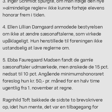
3. Inger Schmidt spurgte, om man ifølge den nye
»almindelige regler« ikke kunne forhøje elevens
honorar frem i tiden.
4. Ellen Lillian Damgaard anmodede bestyrelsen
om ikke at ændre sæsonaftalerne, som virkede
upåklageligt. Hun henstillede til foreningen ikke
ustandselig at lave reglerne om.
5. Ebba Fauregaard Madsen fandt de gamle
sæsonaftaler udmærkede, men ønskede de 15 pct.
nedsat til 10 pct. Angående minimumshonoraret
foreslog hun kr. 50,- pr. måned for en halv time
ugentlig fra 1. november at regne.
Ragnhild Toft bakkede de sidste to brevskrivere
op, idet hun mente, det var en tilbagegang for