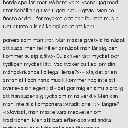
borde spe-las mer. På hans verk lyssnar jag med
stor behållning. Och Ligeti naturligtvis. Men de
fiesta andra - för mycket prat och för litet musik.
Det är inte alls så komplicerat att kom-
ponera som man tror. Man maste givetvis ha något
att saga, men tekniken är något man lår sig, den
kommer av sig själv.» Du skriver rätt mycket och
tydligen mycket lätt. Vad tycker du t.ex. om din
mångskrivande kollega Henze?» -»Ja, det är en
annan stil och hans musik kommer nog inte att
överleva sin egen tid - det gor mig en smula orolig
att han sager sig tycka om mina verk!» Men kan
man inte alls komponera »traditionel It» längre?
-»Jovisst, man maste vara medveten om
traditionen. Men att bara efter-apa vad andra
redan sagt är att för-neka och förvanska