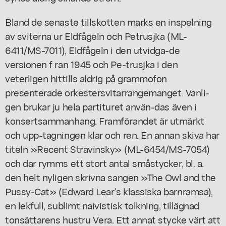
Bland de senaste tillskotten marks en inspelning
av sviterna ur Eldfågeln och Petrusjka (ML-
6411/MS-7011), Eldfågeln i den utvidga-de
versionen f ran 1945 och Pe-trusjka i den
veterligen hittills aldrig på grammofon
presenterade orkestersvitarrangemanget. Vanli-
gen brukar ju hela partituret använ-das även i
konsertsammanhang. Framförandet är utmärkt
och upp-tagningen klar och ren. En annan skiva har
titeln »Recent Stravinsky» (ML-6454/MS-7054)
och dar rymms ett stort antal småstycker, bl. a.
den helt nyligen skrivna sangen »The Owl and the
Pussy-Cat» (Edward Lear's klassiska barnramsa),
en lekfull, sublimt naivistisk tolkning, tillägnad
tonsättarens hustru Vera. Ett annat stycke värt att