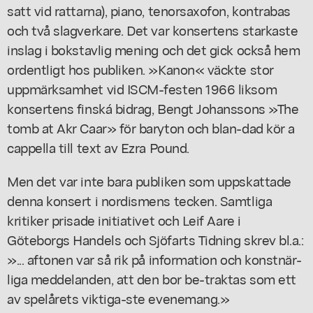
satt vid rattarna), piano, tenorsaxofon, kontrabas
och två slagverkare. Det var konsertens starkaste
inslag i bokstavlig mening och det gick också hem
ordentligt hos publiken. »Kanon« väckte stor
uppmärksamhet vid ISCM-festen 1966 liksom
konsertens finská bidrag, Bengt Johanssons »The
tomb at Akr Caar» för baryton och blan-dad kör a
cappella till text av Ezra Pound.
Men det var inte bara publiken som uppskattade
denna konsert i nordismens tecken. Samtliga
kritiker prisade initiativet och Leif Aare i
Göteborgs Handels och Sjöfarts Tidning skrev bl.a.:
»... aftonen var så rik på information och konstnär-
liga meddelanden, att den bor be-traktas som ett
av spelårets viktiga-ste evenemang.»