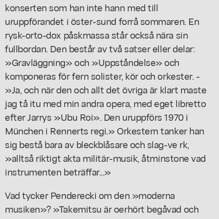
konserten som han inte hann med till
uruppförandet i öster-sund forrå sommaren. En
rysk-orto-dox påskmassa står också nära sin
fullbordan. Den består av två satser eller delar:
»Gravläggning» och »Uppståndelse» och
komponeras för fern solister, kör och orkester. -
»Ja, och när den och allt det övriga är klart maste
jag tå itu med min andra opera, med eget libretto
efter Jarrys »Ubu Roi». Den uruppförs 1970 i
München i Rennerts regi.» Orkestern tanker han
sig bestå bara av bleckblåsare och slag-ve rk,
»alltså riktigt akta militär-musik, åtminstone vad
instrumenten beträffar...»
Vad tycker Penderecki om den »moderna
musiken»? »Takemitsu är oerhört begåvad och