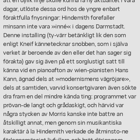
dagar, utlöste dessa ord hos de yngre enbart
föraktfulla fnysningar: Hindemith forefaller
minsann inte vara »inné« i dagens Darmstadt.
Denne installing (ty-värr betänkligt lik den som
enligt Kneif kännetecknar snobben, som i själva
verket är beroende av den eller det han sager sig
förakta) gav sig även på ett sorglustigt satt till
känna vid en pianoafton av wien-pianisten Hans
Kann, ägnad dels at »modernismens vägröjare»,
dels at samtiden, varvid konsertgivaren även sökte
dra fram en del mindre kända ting: programmet var
prövan-de langt och grådaskigt, och härvid var
några stycken av Morris kanske inte battre an
åtskilligt annat, men genom sin musikantiska
karaktär à la Hindemith verkade de åtminsto-ne
förloppsmässigt livfullare och bröt därigenom