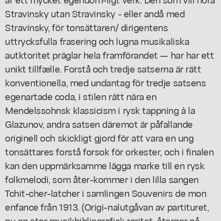
Stravinsky utan Stravinsky - eller andå med
Stravinsky, för tonsättaren/ dirigentens
uttrycksfulla frasering och lugna musikaliska
autktoritet präglar hela framförandet — har har ett
unikt tillfælle. Forstå och tredje satserna är rätt
konventionella, med undantag för tredje satsens
egenartade coda, i stilen rätt nära en
Mendelssohnsk klassicism i rysk tappning à la
Glazunov, andra satsen däremot är påfallande
originell och skickligt gjord för att vara en ung
tonsättares forstå forsok för orkester, och i finalen
kan den uppmärksamme lägga marke till en rysk
folkmelodi, som åter-kommer i den lilla sangen
Tchit-cher-latcher i samlingen Souvenirs de mon
enfance från 1913. (Origi-nalutgåvan av partituret,
nu en stor musikbibliografisk raritet, återger på