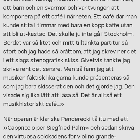
ett barn och en svarmor och var tvungen att
komponera på ett café i närheten. Ett café dar man
kunde sitta i timmar med bara en kopp kaffe utan
att bli ut-kastad. Det skulle ju inte gå i Stockholm.
Bordet var så litet och mitt tilltänkta partitur så
stort och jag hade så bråttom, att jag skrev ner det
i ett slags stenografisk skiss. Givetvis tankte jag
skriva rent det senare. Men så fann jag att
musiken faktisk lika gärna kunde présenteras så
som jag bara skisserat den och det gjorde jag. Den
visade sig lika lätt att läsa så. Det är alltså ett
musikhistoriskt café...»
När operan är klar ska Penderecki tå itu med ett
»Cappriccio per Siegfried Palm» och sedan skriva
den virtuosa solokadens for violino grande-