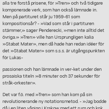
alla tre forstå prisene, för »Tren» och två tidigare
komponerade verk, som han också lämnade in.
Men på partituret står ju 1959-61 som
kompositionsår? - »Vad som står i partituren
stämmer,» sager Penderecki, »men inte alltid det
övriga.» »Tren» ville han Ursprungligen kalia
»Stabat Mater», men då hade han redan idéer för
det »Stabat Mater» som s.s.s. är utgångspunkten
för Lukas-
passionen och han lämnade in ver-ket under den
prosaiska titeln »8 minuter och 37 sekunder för
stråk-orkester».
Det var f.ö. med »Tren» som han kom på sin
revolutionerande ny notationsmetod. - »Jag bodde
då i en liten våning i Krakow med ett rum och kok,