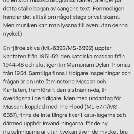
detta stalle borjan av sangens text. Förmodligen
handlar det alltså om något slags privat skarnt.
Men musiken kan man lyssna till även utan denna
nyckel.)
En fjärde skiva (ML-6392/MS-6992) upptar
Kantaten från 1951-52, den katolska massan från
1944-48 och slutligen Im Memoriam Dylan Thomas
från 1954. Samtliga finns i tidigare inspelningar och
frågan är on inte åtminstone Mässan och
Kantaten, framförallt den sistnämn-da, är
överlägsna i de tidigare. Men med undantag för
Mässan, kopplad med The Flood (ML-5771/MS-
6357), finns de inte längre kvar i kata-logerna och
därmed upphör invänd-ningarna, för de ny
inspelningarna är utan tvekan även de mycket bra