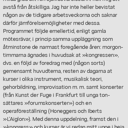
avstå från åtskilliga. Jag har inte heller bevistat
någon av de tidigare arbetsveckorna och saknar
därför jämförelsemöjligheter med dessa.
Programmet följde emellertid, enligt gamla
mötesrävar, i princip samma uppläggning som
åtminstone de narmast foregående åren: morgon-
timmarna ägnades i huvudsak at »kongressen»,
dvs. en följd av foredrag med (någon sorts)
gemensamt huvudtema, resten av dagarna at
kurser i olika instrument, musikalisk teori,
gehorbildning, improvisation m. m. samt konserter
(från Kunst der Fuge i Frankfurt till unga ton-
sättares »forumskonserter») och en
operaföreställning (Honeggers och Iberts
»L'Aiglon»). Med denna uppdelning, framst den i
»kongress» och kurser är vi redan mitt uppe i heia