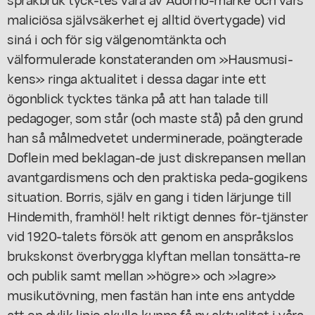
maliciösa självsäkerhet ej alltid övertygade) vid
siná i och för sig välgenomtänkta och
välformulerade konstateranden om »Hausmusi-
kens» ringa aktualitet i dessa dagar inte ett
ögonblick tycktes tänka på att han talade till
pedagoger, som står (och maste stå) på den grund
han så målmedvetet underminerade, poängterade
Doflein med beklagan-de just diskrepansen mellan
avantgardismens och den praktiska peda-gogikens
situation. Borris, själv en gang i tiden lärjunge till
Hindemith, framhöl! helt riktigt dennes för-tjänster
vid 1920-talets försök att genom en anspråkslos
brukskonst överbrygga klyftan mellan tonsätta-re
och publik samt mellan »högre» och »lagre»
musikutövning, men fastän han inte ens antydde
att en dylik linje skulle kunna få ny aktualitet i våra