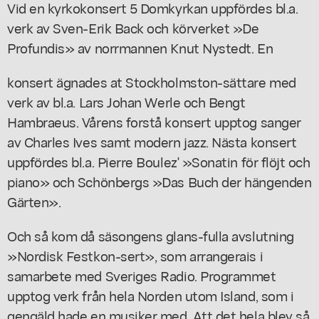
Vid en kyrkokonsert 5 Domkyrkan uppfördes bl.a.
verk av Sven-Erik Back och körverket »De
Profundis» av norrmannen Knut Nystedt. En
konsert ägnades at Stockholmston-sättare med
verk av bl.a. Lars Johan Werle och Bengt
Hambraeus. Vårens forstå konsert upptog sanger
av Charles Ives samt modern jazz. Nästa konsert
uppfördes bl.a. Pierre Boulez' »Sonatin för flöjt och
piano» och Schönbergs »Das Buch der hängenden
Gärten».
Och så kom då säsongens glans-fulla avslutning
»Nordisk Festkon-sert», som arrangerais i
samarbete med Sveriges Radio. Programmet
upptog verk från hela Norden utom Island, som i
gengäld hade en musiker med. Att det hela blev så