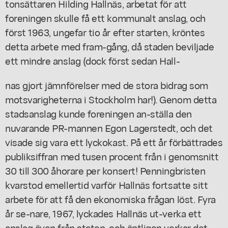
tonsättaren Hilding Hallnäs, arbetat för att
foreningen skulle få ett kommunalt anslag, och
först 1963, ungefar tio år efter starten, kröntes
detta arbete med fram-gång, då staden beviljade
ett mindre anslag (dock först sedan Hall-
nas gjort jämnförelser med de stora bidrag som
motsvarigheterna i Stockholm har!). Genom detta
stadsanslag kunde foreningen an-ställa den
nuvarande PR-mannen Egon Lagerstedt, och det
visade sig vara ett lyckokast. På ett år förbättrades
publiksiffran med tusen procent från i genomsnitt
30 till 300 åhorare per konsert! Penningbristen
kvarstod emellertid varför Hallnäs fortsatte sitt
arbete för att få den ekonomiska frågan löst. Fyra
år se-nare, 1967, lyckades Hallnäs ut-verka ett
anslag även från staten, och äntligen verkar det