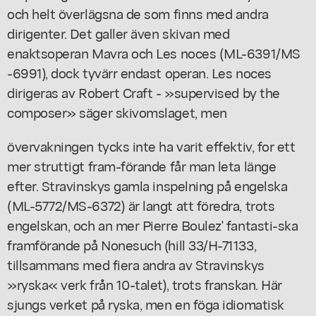
och helt överlägsna de som finns med andra
dirigenter. Det galler även skivan med
enaktsoperan Mavra och Les noces (ML-6391/MS
-6991), dock tyvärr endast operan. Les noces
dirigeras av Robert Craft - »supervised by the
composer» säger skivomslaget, men
övervakningen tycks inte ha varit effektiv, for ett
mer struttigt fram-förande får man leta länge
efter. Stravinskys gamla inspelning på engelska
(ML-5772/MS-6372) är langt att föredra, trots
engelskan, och an mer Pierre Boulez' fantasti-ska
framförande på Nonesuch (hill 33/H-71133,
tillsammans med fiera andra av Stravinskys
»ryska« verk från 10-talet), trots franskan. Här
sjungs verket på ryska, men en föga idiomatisk