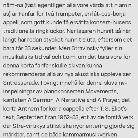
näm-na (fast egentligen alla vore värda att n am n
as) är Fanfar for Två Trumpeter, en låt-oss-borja
appell, som gott kunde få ersätta konsert-husens
traditionella ringklockor. Nar lasaren hunnit så här
langt har redan stycket hunnit sluta, eftersom det
bara tår 33 sekunder. Men Stravinsky fyller sin
musikaliska tid val och t.o.m. om det bara vore for
denna korta fanfar skulle skivan kunna
rekommenderas alla av nya akustiska upplevelser
Sntresserade. I övrigt innehåller denna skiva ny-
inspelningar av pianokonserten Movements,
kantaten A Sermon, A Narrative and A Prayer, det
korta Anthem for kör a cappella efter T. S. Eliot's
text, Septetten f ran 1952-53, ett av de forstå verk
dar Stra-vinskys stilistiska nyorientering gjorde sig
märkbar, samt de båda kammarmusikverken