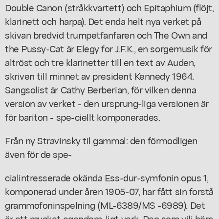
Double Canon (stråkkvartett) och Epitaphium (flöjt,
klarinett och harpa). Det enda helt nya verket på
skivan bredvid trumpetfanfaren och The Own and
the Pussy-Cat är Elegy for J.F.K., en sorgemusik för
altröst och tre klarinetter till en text av Auden,
skriven till minnet av president Kennedy 1964.
Sangsolist är Cathy Berberian, för vilken denna
version av verket - den ursprung-liga versionen är
för bariton - spe-ciellt komponerades.
Från ny Stravinsky til gammal: den förmodligen
även för de spe-
cialintresserade okända Ess-dur-symfonin opus 1,
komponerad under åren 1905-07, har fått sin forstå
grammofoninspelning (ML-6389/MS -6989). Det
är ett mycket egendom-ligt verk. Den som vili höra