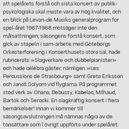
att spelårets forstå och sista konsert av publik-
psykologiska skal maste vara av hög kvalitet, och
en blick på Levan-de Musiks generalprogram for
spel-året 1967-1968 motsäger inte den
målsattningen; säsongens forstå konsert, som
gick av stapeln i sam-arbete med Göteborgs
Orkesterforening i Konserthusets stora sal, hade
rubricerats »Slagverkare och dubbelpianister»
och hade célébra gäster, nämligen »Les
Percussions de Strasbourg» samt Greta Eriksson
och Janoš Solyom vid flyglarna. På programmet
stod verk av Ohana, Debussy, Kabelac, Milhaud,
Bartok och Serocki. En slagkraftig konsert i fiera
bemärkelser! Innan vi kommer till
säsongsavslutningen må nämnas några av de
tonsättare som î övrigt uppförts under spelåret.