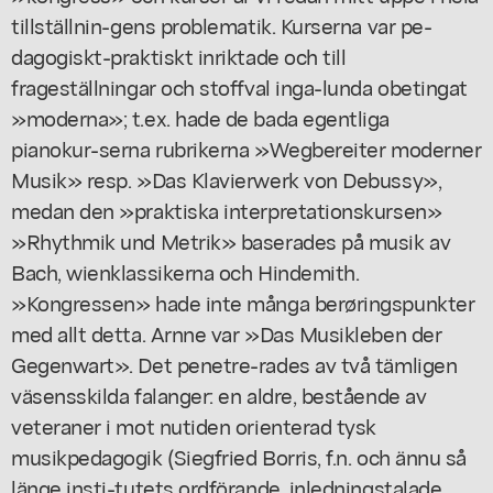
tillställnin-gens problematik. Kurserna var pe-
dagogiskt-praktiskt inriktade och till
frageställningar och stoffval inga-lunda obetingat
»moderna»; t.ex. hade de bada egentliga
pianokur-serna rubrikerna »Wegbereiter moderner
Musik» resp. »Das Klavierwerk von Debussy»,
medan den »praktiska interpretationskursen»
»Rhythmik und Metrik» baserades på musik av
Bach, wienklassikerna och Hindemith.
»Kongressen» hade inte många berøringspunkter
med allt detta. Arnne var »Das Musikleben der
Gegenwart». Det penetre-rades av två tämligen
väsensskilda falanger: en aldre, bestående av
veteraner i mot nutiden orienterad tysk
musikpedagogik (Siegfried Borris, f.n. och ännu så
länge insti-tutets ordförande, inledningstalade