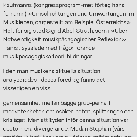
Kaufmanns (kongressprogram-met förteg hans
förnamn) »Umschichtungen und Umwertungen im
Musikleben, dargestellt am Beispiel Österreichs».
Helt for sig stod Sigrid Abel-Struth, som i »Über
Notwendigkeit musikpädagogischer Reflexion»
främst sysslade med frågor rörande
musikpedagogiska teori-bildningar.
l den man musikens aktuella situation
analyserades i dessa foredrag fanns det
visserligen en viss
gemensamhet mellan bägge grup-perna: i
medvetenheten om osäker-heten, splittringen och
krisläget. Men attityden inför denna situation var
desto mera divergerande. Medan Stephan (vårs
språkbruk tyck-tes vara av Adorno-märke och vars