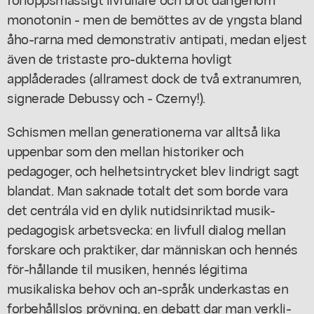
monotonin - men de bemöttes av de yngsta bland
åho-rarna med demonstrativ antipati, medan eljest
även de tristaste pro-dukterna hovligt
applåderades (allramest dock de två extranumren,
signerade Debussy och - Czerny!).
Schismen mellan generationerna var alltså lika
uppenbar som den mellan historiker och
pedagoger, och helhetsintrycket blev lindrigt sagt
blandat. Man saknade totalt det som borde vara
det centrála vid en dylik nutidsinriktad musik-
pedagogisk arbetsvecka: en livfull dialog mellan
forskare och praktiker, dar människan och hennés
för-hållande til musiken, hennés légitima
musikaliska behov och an-språk underkastas en
forbehållslos prövning, en debatt dar man verkli-