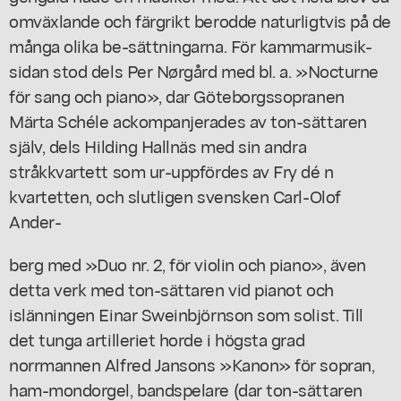
omväxlande och färgrikt berodde naturligtvis på de
många olika be-sättningarna. För kammarmusik-
sidan stod dels Per Nørgård med bl. a. »Nocturne
för sang och piano», dar Göteborgssopranen
Märta Schéle ackompanjerades av ton-sättaren
själv, dels Hilding Hallnäs med sin andra
stråkkvartett som ur-uppfördes av Fry dé n
kvartetten, och slutligen svensken Carl-Olof
Ander-
berg med »Duo nr. 2, för violin och piano», även
detta verk med ton-sättaren vid pianot och
islänningen Einar Sweinbjörnson som solist. Till
det tunga artilleriet horde i högsta grad
norrmannen Alfred Jansons »Kanon» för sopran,
ham-mondorgel, bandspelare (dar ton-sättaren