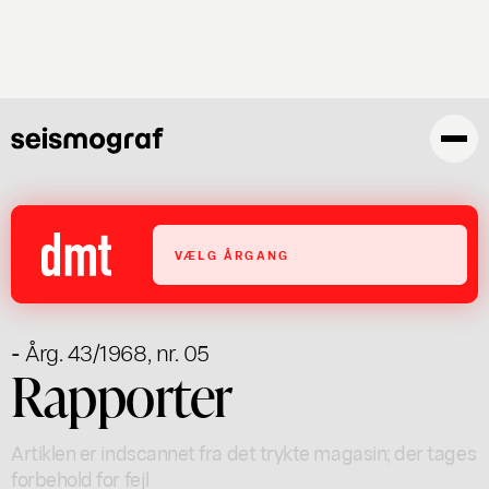
Gå
til
hovedindhold
VÆLG ÅRGANG
- Årg. 43/1968, nr. 05
Rapporter
Artiklen er indscannet fra det trykte magasin; der tages
forbehold for fejl