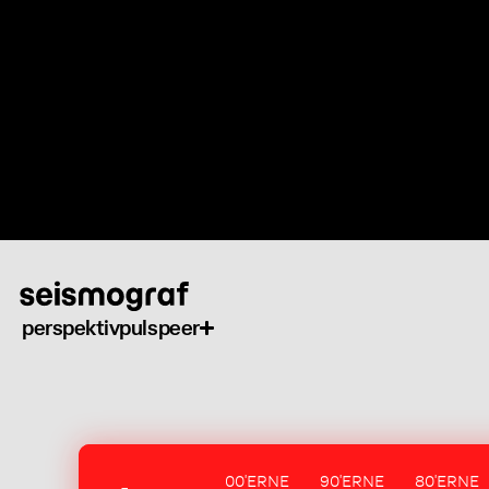
Gå
til
hovedindhold
perspektiv
puls
peer
00'ERNE
90'ERNE
80'ERNE