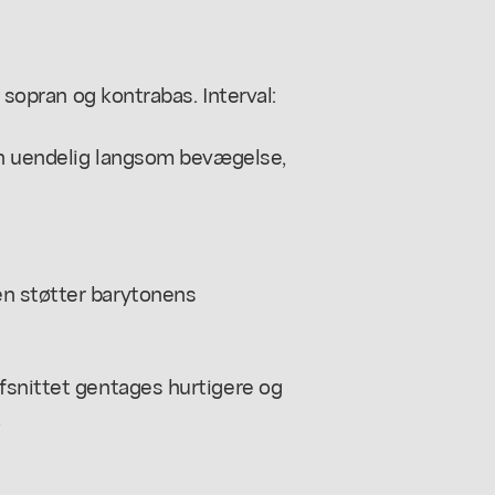
i sopran og kontrabas. Interval:
 én uendelig langsom bevægelse,
n støtter barytonens
fsnittet gentages hurtigere og
.