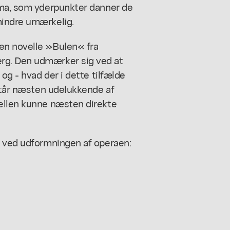
ama, som yderpunkter danner de
mindre umærkelig.
en novelle »Bulen« fra
rg. Den udmærker sig ved at
og - hvad der i dette tilfælde
estår næsten udelukkende af
ellen kunne næsten direkte
s ved udformningen af operaen: