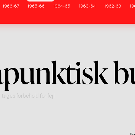
1966-67
1965-66
1964-65
1963-64
1962-63
19
apunktisk b
 tages forbehold for fejl