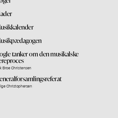
lader
usikkalender
usikpædagogen
ogle tanker om den musikalske
æreproces
ik Broe Christensen
eneralforsamlingsreferat
lge Christophersen