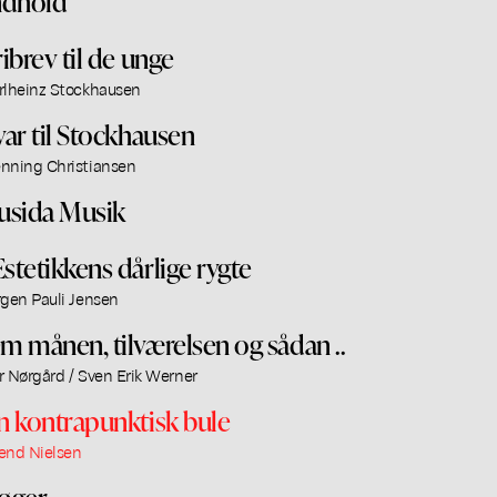
ndhold
ribrev til de unge
rlheinz Stockhausen
var til Stockhausen
nning Christiansen
usida Musik
stetikkens dårlige rygte
rgen Pauli Jensen
m månen, tilværelsen og sådan ..
r Nørgård / Sven Erik Werner
n kontrapunktisk bule
end Nielsen
øger