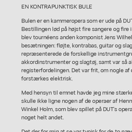
EN KONTRAPUNKTISK BULE
Bulen er en kammeropera som er ude på DUT's
Bestillingen lød på højst fire sangere og fire
blev tournéens anden komponist Jens Wilhe
besætningen: fløjte, kontrabas, guitar og sla
repræsenterede de forskellige instrumentgru
akkordinstrumenter og slagtøj, samt var så al
registerfordelingen. Det var frit, om nogle af
forstærkes elektrisk.
Med hensyn til emnet havde jeg mine stærke t
skulle ikke ligne nogen af de operaer af Hen
Winkel Holm, som blev spillet på DUT's opera
noget helt andet.
Det der for mig at se var typisk for de to n