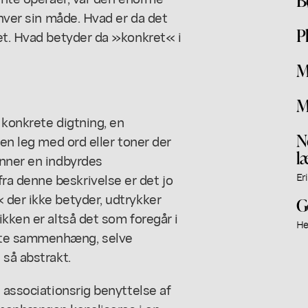
 hver sin måde. Hvad er da det
P
et. Hvad betyder da »konkret« i
M
M
 konkrete digtning, en
N
 en leg med ord eller toner der
l
anner en indbyrdes
a denne beskrivelse er det jo
Er
 der ikke betyder, udtrykker
G
kken er altså det som foregår i
He
nte sammenhæng, selve
 så abstrakt.
 associationsrig benyttelse af