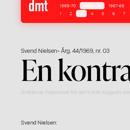
1969-70
1968-69
1967-68
1
2
3
4
5
6
7
Svend Nielsen
- Årg. 44/1969, nr. 03
En kontr
Artiklen er indscannet fra det trykte magasin; der
Svend Nielsen: