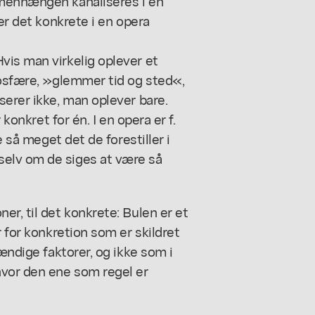
mmenhængen kanaliseres i en
 er det konkrete i en opera
vis man virkelig oplever et
mosfære, »glemmer tid og sted«,
serer ikke, man oplever bare.
 konkret for én. I en opera er f.
e så meget det de forestiller i
elv om de siges at være så
er, til det konkrete: Bulen er et
r for konkretion som er skildret
tændige faktorer, og ikke som i
hvor den ene som regel er