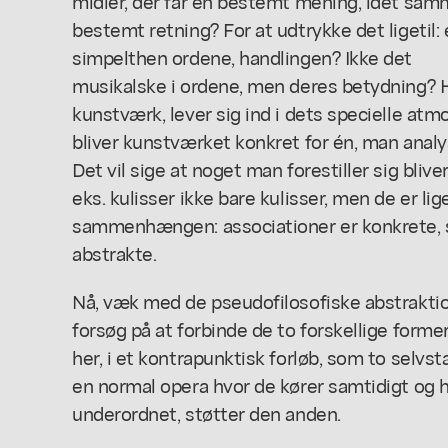
midler, der får en bestemt mening, idet sa
bestemt retning? For at udtrykke det ligetil:
simpelthen ordene, handlingen? Ikke det
musikalske i ordene, men deres betydning? H
kunstværk, lever sig ind i dets specielle at
bliver kunstværket konkret for én, man analy
Det vil sige at noget man forestiller sig bliver
eks. kulisser ikke bare kulisser, men de er lig
sammenhængen: associationer er konkrete, s
abstrakte.
Nå, væk med de pseudofilosofiske abstraktion
forsøg på at forbinde de to forskellige forme
her, i et kontrapunktisk forløb, som to selvs
en normal opera hvor de kører samtidigt og 
underordnet, støtter den anden.