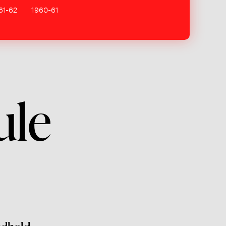
61-62
1960-61
ule