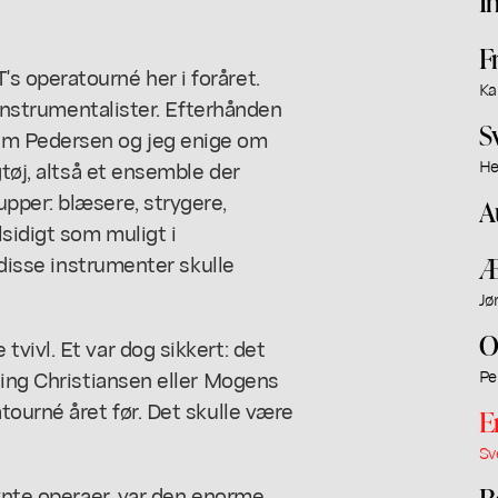
I
F
 operatourné her i foråret.
Ka
 instrumentalister. Efterhånden
S
lm Pedersen og jeg enige om
gtøj, altså et ensemble der
He
pper: blæsere, strygere,
A
sidigt som muligt i
 disse instrumenter skulle
Æ
Jø
O
vivl. Et var dog sikkert: det
ning Christiansen eller Mogens
Pe
tourné året før. Det skulle være
E
Sv
ævnte operaer, var den enorme
B