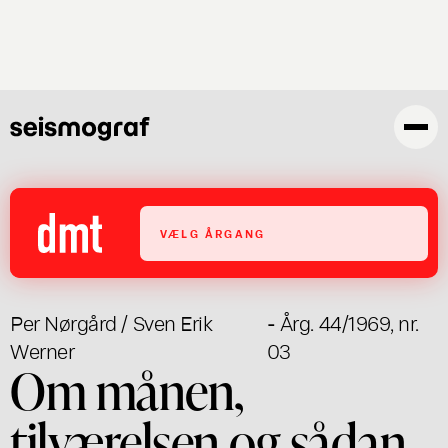
Gå
til
hovedindhold
VÆLG ÅRGANG
Per Nørgård / Sven Erik
- Årg. 44/1969, nr.
Werner
03
Om månen,
tilværelsen og sådan ..