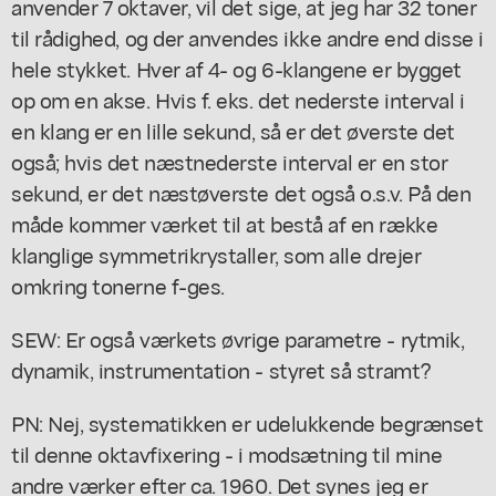
anvender 7 oktaver, vil det sige, at jeg har 32 toner
til rådighed, og der anvendes ikke andre end disse i
hele stykket. Hver af 4- og 6-klangene er bygget
op om en akse. Hvis f. eks. det nederste interval i
en klang er en lille sekund, så er det øverste det
også; hvis det næstnederste interval er en stor
sekund, er det næstøverste det også o.s.v. På den
måde kommer værket til at bestå af en række
klanglige symmetrikrystaller, som alle drejer
omkring tonerne f-ges.
SEW: Er også værkets øvrige parametre - rytmik,
dynamik, instrumentation - styret så stramt?
PN: Nej, systematikken er udelukkende begrænset
til denne oktavfixering - i modsætning til mine
andre værker efter ca. 1960. Det synes jeg er