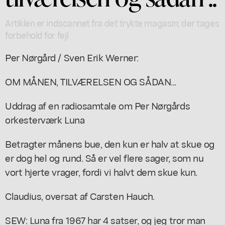
Artiklen er indscannet fra det trykte magasin; der tages
forbehold for fejl
Per Nørgård / Sven Erik Werner:
OM MÅNEN, TILVÆRELSEN OG SÅDAN...
Uddrag af en radiosamtale om Per Nørgårds
orkesterværk Luna
Betragter månens bue, den kun er halv at skue og
er dog hel og rund. Så er vel flere sager, som nu
vort hjerte vrager, fordi vi halvt dem skue kun.
Claudius, oversat af Carsten Hauch.
SEW: Luna fra 1967 har 4 satser, og jeg tror man