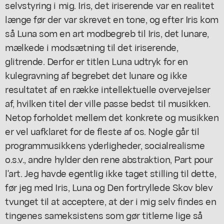
selvstyring i mig. Iris, det iriserende var en realitet
længe før der var skrevet en tone, og efter Iris kom
så Luna som en art modbegreb til Iris, det lunare,
mælkede i modsætning til det iriserende,
glitrende. Derfor er titlen Luna udtryk for en
kulegravning af begrebet det lunare og ikke
resultatet af en række intellektuelle overvejelser
af, hvilken titel der ville passe bedst til musikken.
Netop forholdet mellem det konkrete og musikken
er vel uafklaret for de fleste af os. Nogle går til
programmusikkens yderligheder, socialrealisme
o.s.v., andre hylder den rene abstraktion, Part pour
l'art. Jeg havde egentlig ikke taget stilling til dette,
før jeg med Iris, Luna og Den fortryllede Skov blev
tvunget til at acceptere, at der i mig selv findes en
tingenes sameksistens som gør titlerne lige så