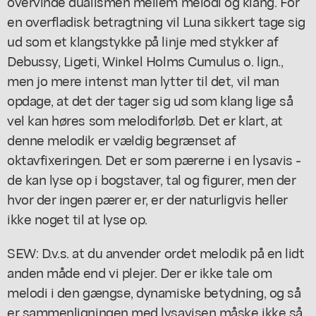
overvinde dualismen mellem melodi og klang. For
en overfladisk betragtning vil Luna sikkert tage sig
ud som et klangstykke på linje med stykker af
Debussy, Ligeti, Winkel Holms Cumulus o. lign.,
men jo mere intenst man lytter til det, vil man
opdage, at det der tager sig ud som klang lige så
vel kan høres som melodiforløb. Det er klart, at
denne melodik er vældig begrænset af
oktavfixeringen. Det er som pærerne i en lysavis -
de kan lyse op i bogstaver, tal og figurer, men der
hvor der ingen pærer er, er der naturligvis heller
ikke noget til at lyse op.
SEW: D.v.s. at du anvender ordet melodik på en lidt
anden måde end vi plejer. Der er ikke tale om
melodi i den gængse, dynamiske betydning, og så
er sammenligningen med lysavisen måske ikke så