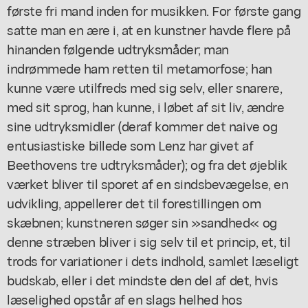
første fri mand inden for musikken. For første gang
satte man en ære i, at en kunstner havde flere på
hinanden følgende udtryksmåder; man
indrømmede ham retten til metamorfose; han
kunne være utilfreds med sig selv, eller snarere,
med sit sprog, han kunne, i løbet af sit liv, ændre
sine udtryksmidler (deraf kommer det naive og
entusiastiske billede som Lenz har givet af
Beethovens tre udtryksmåder); og fra det øjeblik
værket bliver til sporet af en sindsbevægelse, en
udvikling, appellerer det til forestillingen om
skæbnen; kunstneren søger sin »sandhed« og
denne stræben bliver i sig selv til et princip, et, til
trods for variationer i dets indhold, samlet læseligt
budskab, eller i det mindste den del af det, hvis
læselighed opstår af en slags helhed hos