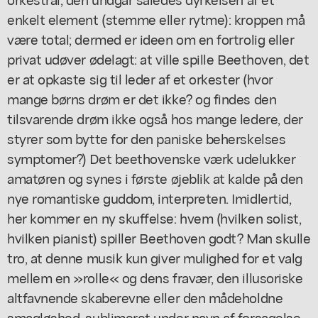
enkelt element (stemme eller rytme): kroppen må
være total; dermed er ideen om en fortrolig eller
privat udøver ødelagt: at ville spille Beethoven, det
er at opkaste sig til leder af et orkester (hvor
mange børns drøm er det ikke? og findes den
tilsvarende drøm ikke også hos mange ledere, der
styrer som bytte for den paniske beherskelses
symptomer?) Det beethovenske værk udelukker
amatøren og synes i første øjeblik at kalde på den
nye romantiske guddom, interpreten. Imidlertid,
her kommer en ny skuffelse: hvem (hvilken solist,
hvilken pianist) spiller Beethoven godt? Man skulle
tro, at denne musik kun giver mulighed for et valg
mellem en »rolle« og dens fravær, den illusoriske
altfavnende skaberevne eller den mådeholdne
smagløshed, sublimeret under navn af forsagelse.