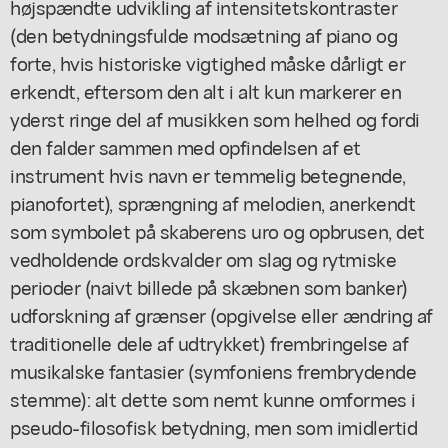
højspændte udvikling af intensitetskontraster
(den betydningsfulde modsætning af piano og
forte, hvis historiske vigtighed måske dårligt er
erkendt, eftersom den alt i alt kun markerer en
yderst ringe del af musikken som helhed og fordi
den falder sammen med opfindelsen af et
instrument hvis navn er temmelig betegnende,
pianofortet), sprængning af melodien, anerkendt
som symbolet på skaberens uro og opbrusen, det
vedholdende ordskvalder om slag og rytmiske
perioder (naivt billede på skæbnen som banker)
udforskning af grænser (opgivelse eller ændring af
traditionelle dele af udtrykket) frembringelse af
musikalske fantasier (symfoniens frembrydende
stemme): alt dette som nemt kunne omformes i
pseudo-filosofisk betydning, men som imidlertid