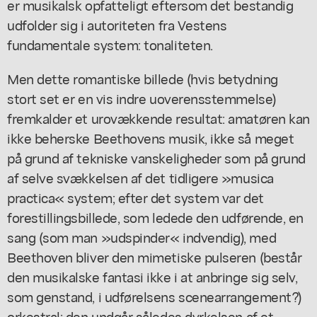
er musikalsk opfatteligt eftersom det bestandig
udfolder sig i autoriteten fra Vestens
fundamentale system: tonaliteten.
Men dette romantiske billede (hvis betydning
stort set er en vis indre uoverensstemmelse)
fremkalder et urovækkende resultat: amatøren kan
ikke beherske Beethovens musik, ikke så meget
på grund af tekniske vanskeligheder som på grund
af selve svækkelsen af det tidligere »musica
practica« system; efter det system var det
forestillingsbillede, som ledede den udførende, en
sang (som man »udspinder« indvendig), med
Beethoven bliver den mimetiske pulseren (består
den musikalske fantasi ikke i at anbringe sig selv,
som genstand, i udførelsens scenearrangement?)
orkestral; den undgår således dyrkelsen af et