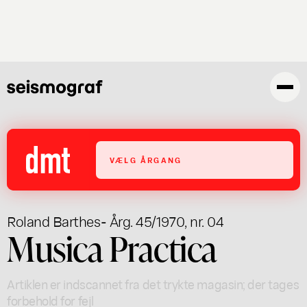
Gå
til
hovedindhold
VÆLG ÅRGANG
Roland Barthes
- Årg. 45/1970, nr. 04
Musica Practica
Artiklen er indscannet fra det trykte magasin; der tages
forbehold for fejl