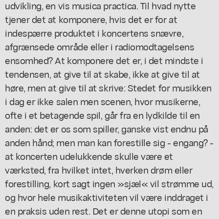
udvikling, en vis musica practica. Til hvad nytte
tjener det at komponere, hvis det er for at
indespærre produktet i koncertens snævre,
afgrænsede område eller i radiomodtagelsens
ensomhed? At komponere det er, i det mindste i
tendensen, at give til at skabe, ikke at give til at
høre, men at give til at skrive: Stedet for musikken
i dag er ikke salen men scenen, hvor musikerne,
ofte i et betagende spil, går fra en lydkilde til en
anden: det er os som spiller, ganske vist endnu på
anden hånd; men man kan forestille sig - engang? -
at koncerten udelukkende skulle være et
værksted, fra hvilket intet, hverken drøm eller
forestilling, kort sagt ingen »sjæl« vil strømme ud,
og hvor hele musikaktiviteten vil være inddraget i
en praksis uden rest. Det er denne utopi som en