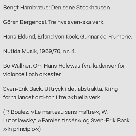
Bengt Hambræus: Den sene Stockhausen.
Göran Bergendal. Tre nya sven-ska verk.
Hans Eklund, Erland von Kock, Gunnar de Frumerie.
Nutida Musik, 1969/70, n r. 4.
Bo Wallner: Om Hans Holewas fyra kadenser för
violoncell och orkester.
Sven-Erik Back: Uttryck i det abstrakta. Kring
forhallandet ord-ton i tre aktuella verk.
(P. Boulez: »Le marteau sans maître«, W.
Lutoslawsky: »Paroles tissés« og Sven-Erik Back:
»In principio«).