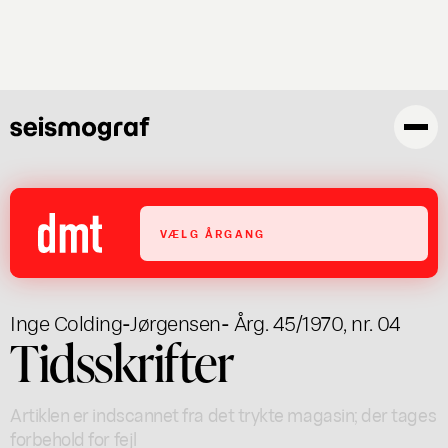
Gå
til
hovedindhold
VÆLG ÅRGANG
Inge Colding-Jørgensen
- Årg. 45/1970, nr. 04
Tidsskrifter
Artiklen er indscannet fra det trykte magasin; der tages
forbehold for fejl