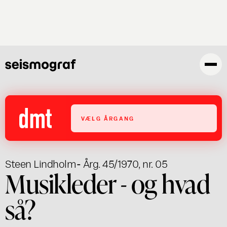
Gå
til
hovedindhold
VÆLG ÅRGANG
Steen Lindholm
- Årg. 45/1970, nr. 05
Musikleder - og hvad
så?