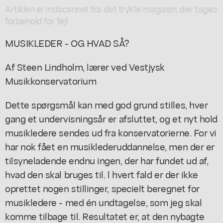
Artiklen er indscannet fra det trykte magasin; der tages
forbehold for fejl
MUSIKLEDER - OG HVAD SÅ?
Af Steen Lindholm, lærer ved Vestjysk
Musikkonservatorium
Dette spørgsmål kan med god grund stilles, hver
gang et undervisningsår er afsluttet, og et nyt hold
musikledere sendes ud fra konservatorierne. For vi
har nok fået en musiklederuddannelse, men der er
tilsyneladende endnu ingen, der har fundet ud af,
hvad den skal bruges til. l hvert fald er der ikke
oprettet nogen stillinger, specielt beregnet for
musikledere - med én undtagelse, som jeg skal
komme tilbage til. Resultatet er, at den nybagte