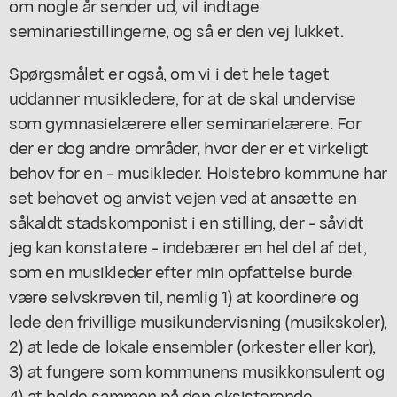
om nogle år sender ud, vil indtage
seminariestillingerne, og så er den vej lukket.
Spørgsmålet er også, om vi i det hele taget
uddanner musikledere, for at de skal undervise
som gymnasielærere eller seminarielærere. For
der er dog andre områder, hvor der er et virkeligt
behov for en - musikleder. Holstebro kommune har
set behovet og anvist vejen ved at ansætte en
såkaldt stadskomponist i en stilling, der - såvidt
jeg kan konstatere - indebærer en hel del af det,
som en musikleder efter min opfattelse burde
være selvskreven til, nemlig 1) at koordinere og
lede den frivillige musikundervisning (musikskoler),
2) at lede de lokale ensembler (orkester eller kor),
3) at fungere som kommunens musikkonsulent og
4) at holde sammen på den eksisterende