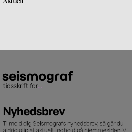
Aktuelt
tidsskrift for
...
Nyhedsbrev
Tilmeld dig Seismografs nyhedsbrev; så går du
aldrig glip af aktuelt indhold på hjemmesiden. Vi