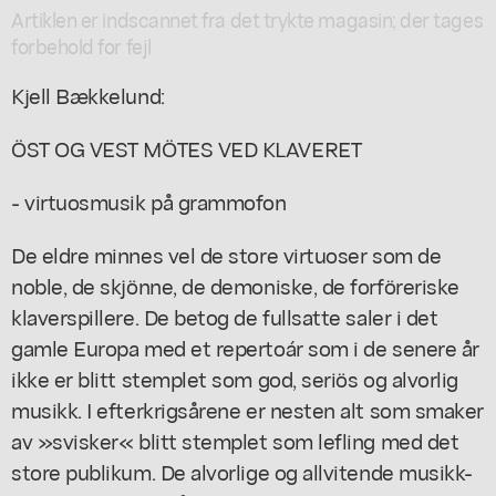
Artiklen er indscannet fra det trykte magasin; der tages
forbehold for fejl
Kjell Bækkelund:
ÖST OG VEST MÖTES VED KLAVERET
- virtuosmusik på grammofon
De eldre minnes vel de store virtuoser som de
noble, de skjönne, de demoniske, de forföreriske
klaverspillere. De betog de fullsatte saler i det
gamle Europa med et repertoár som i de senere år
ikke er blitt stemplet som god, seriös og alvorlig
musikk. I efterkrigsårene er nesten alt som smaker
av »svisker« blitt stemplet som lefling med det
store publikum. De alvorlige og allvitende musikk-