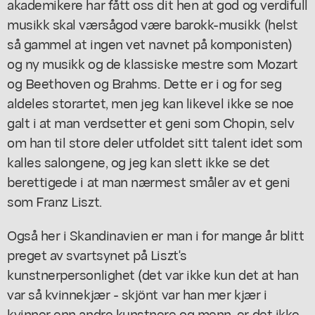
akademikere har fått oss dit hen at god og verdifull
musikk skal værsågod være barokk-musikk (helst
så gammel at ingen vet navnet på komponisten)
og ny musikk og de klassiske mestre som Mozart
og Beethoven og Brahms. Dette er i og for seg
aldeles storartet, men jeg kan likevel ikke se noe
galt i at man verdsetter et geni som Chopin, selv
om han til store deler utfoldet sitt talent idet som
kalles salongene, og jeg kan slett ikke se det
berettigede i at man nærmest småler av et geni
som Franz Liszt.
Også her i Skandinavien er man i for mange år blitt
preget av svartsynet på Liszt's
kunstnerpersonlighet (det var ikke kun det at han
var så kvinnekjær - skjönt var han mer kjær i
kvinner enn andre kunstnere og menn, er det ikke