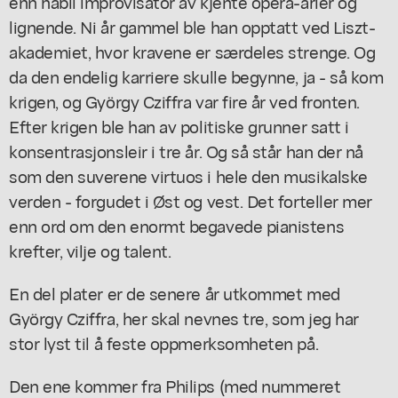
enn habil improvisator av kjente opera-arier og
lignende. Ni år gammel ble han opptatt ved Liszt-
akademiet, hvor kravene er særdeles strenge. Og
da den endelig karriere skulle begynne, ja - så kom
krigen, og György Cziffra var fire år ved fronten.
Efter krigen ble han av politiske grunner satt i
konsentrasjonsleir i tre år. Og så står han der nå
som den suverene virtuos i hele den musikalske
verden - forgudet i Øst og vest. Det forteller mer
enn ord om den enormt begavede pianistens
krefter, vilje og talent.
En del plater er de senere år utkommet med
György Cziffra, her skal nevnes tre, som jeg har
stor lyst til å feste oppmerksomheten på.
Den ene kommer fra Philips (med nummeret