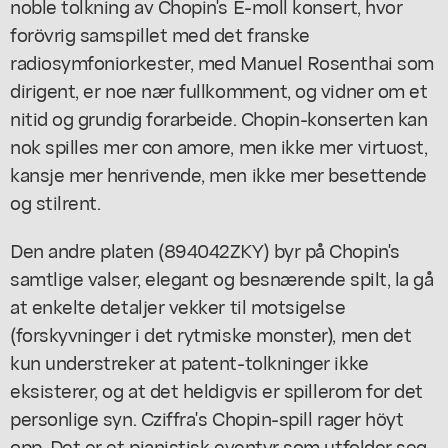
noble tolkning av Chopin's E-moll konsert, hvor
forövrig samspillet med det franske
radiosymfoniorkester, med Manuel Rosenthai som
dirigent, er noe nær fullkomment, og vidner om et
nitid og grundig forarbeide. Chopin-konserten kan
nok spilles mer con amore, men ikke mer virtuost,
kansje mer henrivende, men ikke mer besettende
og stilrent.
Den andre platen (894042ZKY) byr på Chopin's
samtlige valser, elegant og besnærende spilt, la gå
at enkelte detaljer vekker til motsigelse
(forskyvninger i det rytmiske monster), men det
kun understreker at patent-tolkninger ikke
eksisterer, og at det heldigvis er spillerom for det
personlige syn. Cziffra's Chopin-spill rager höyt
opp. Det er et pianistisk eventyr som utfolder seg.