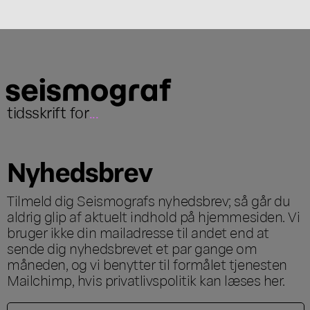
tidsskrift for
...
Nyhedsbrev
Tilmeld dig Seismografs nyhedsbrev; så går du
aldrig glip af aktuelt indhold på hjemmesiden. Vi
bruger ikke din mailadresse til andet end at
sende dig nyhedsbrevet et par gange om
måneden, og vi benytter til formålet tjenesten
Mailchimp, hvis privatlivspolitik kan læses
her
.