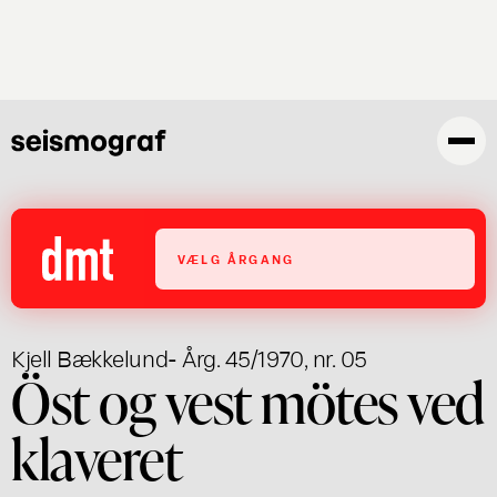
Gå
til
hovedindhold
VÆLG ÅRGANG
Kjell Bækkelund
- Årg. 45/1970, nr. 05
Öst og vest mötes ved
klaveret