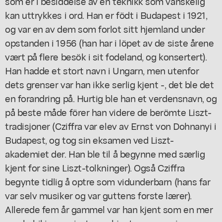
som er i besiddelse av en teknikk som vanskelig
kan uttrykkes i ord. Han er födt i Budapest i 1921,
og var en av dem som forlot sitt hjemland under
opstanden i 1956 (han har i löpet av de siste årene
vært på flere besök i sit fodeland, og konsertert).
Han hadde et stort navn i Ungarn, men utenfor
dets grenser var han ikke serlig kjent -, det ble det
en forandring på. Hurtig ble han et verdensnavn, og
på beste måde förer han videre de berömte Liszt-
tradisjoner (Cziffra var elev av Ernst von Dohnanyi i
Budapest, og tog sin eksamen ved Liszt-
akademiet der. Han ble til å begynne med særlig
kjent for sine Liszt-tolkninger). Også Cziffra
begynte tidlig å optre som vidunderbarn (hans far
var selv musiker og var guttens forste lærer).
Allerede fem år gammel var han kjent som en mer