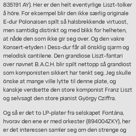
835191 AY). Her er den helt eventyrlige Liszt-tolker
å höre. For eksempel blir den ikke særlig originale
E-dur Polonaisen spilt så halsbrekkende virtuost,
men samtidig distinkt og med blikk for helheten,
at nåde den som ikke gir seg over. Og den vakre
Konsert-etyden i Dess-dur får all önsklig sjarm og
melodisk cantilene. Den grandiose Liszt-fantari
over navnet B.A.C.H. blir spilt nettopp så grandiost
som komponisten sikkert har tenkt seg. Jeg skulle
önske at mange ville lytte til denne plate, og
kanskje verdsette den store komponist Franz Liszt
og selvsagt den store pianist György Cziffra.
Og så er det to LP-plater fra selskapet Fontána,
hvorav den ene er med orkester (894004ZKY), her
er det interessen samler seg om den strenge og