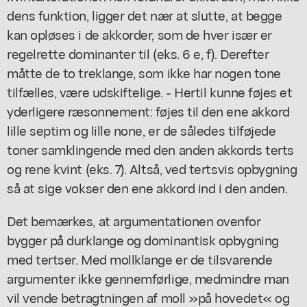
dens funktion, ligger det nær at slutte, at begge
kan opløses i de akkorder, som de hver især er
regelrette dominanter til (eks. 6 e, f). Derefter
måtte de to treklange, som ikke har nogen tone
tilfælles, være udskiftelige. - Hertil kunne føjes et
yderligere ræsonnement: føjes til den ene akkord
lille septim og lille none, er de således tilføjede
toner samklingende med den anden akkords terts
og rene kvint (eks. 7). Altså, ved tertsvis opbygning
så at sige vokser den ene akkord ind i den anden.
Det bemærkes, at argumentationen ovenfor
bygger på durklange og dominantisk opbygning
med tertser. Med mollklange er de tilsvarende
argumenter ikke gennemførlige, medmindre man
vil vende betragtningen af moll »på hovedet« og