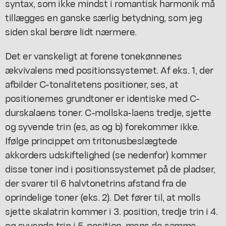
syntax, som ikke mindst i romantisk harmonik må
tillægges en ganske særlig betydning, som jeg
siden skal berøre lidt nærmere.
Det er vanskeligt at forene tonekønnenes
ækvivalens med positionssystemet. Af eks. 1, der
afbilder C-tonalitetens positioner, ses, at
positionernes grundtoner er identiske med C-
durskalaens toner. C-mollska-laens tredje, sjette
og syvende trin (es, as og b) forekommer ikke.
Ifølge princippet om tritonusbeslægtede
akkorders udskiftelighed (se nedenfor) kommer
disse toner ind i positionssystemet på de pladser,
der svarer til 6 halvtonetrins afstand fra de
oprindelige toner (eks. 2). Det fører til, at molls
sjette skalatrin kommer i 3. position, tredje trin i 4.
og syvende trin i 5. position, mens de samme