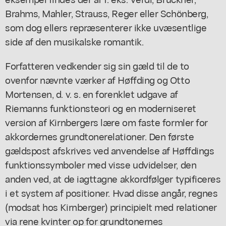
Brahms, Mahler, Strauss, Reger eller Schönberg,
som dog ellers repræsenterer ikke uvæsentlige
side af den musikalske romantik.
Forfatteren vedkender sig sin gæld til de to
ovenfor nævnte værker af Høffding og Otto
Mortensen, d. v. s. en forenklet udgave af
Riemanns funktionsteori og en moderniseret
version af Kirnbergers lære om faste formler for
akkordernes grundtonerelationer. Den første
gældspost afskrives ved anvendelse af Høffdings
funktionssymboler med visse udvidelser, den
anden ved, at de iagttagne akkordfølger typificeres
i et system af positioner. Hvad disse angår, regnes
(modsat hos Kirnberger) principielt med relationer
via rene kvinter op for grundtonernes