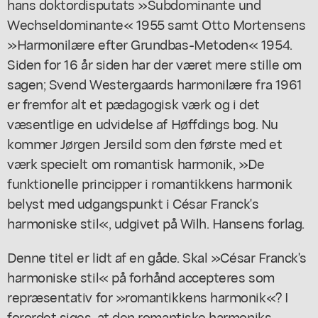
hans doktordisputats »Subdominante und
Wechseldominante« 1955 samt Otto Mortensens
»Harmonilære efter Grundbas-Metoden« 1954.
Siden for 16 år siden har der været mere stille om
sagen; Svend Westergaards harmonilære fra 1961
er fremfor alt et pædagogisk værk og i det
væsentlige en udvidelse af Høffdings bog. Nu
kommer Jørgen Jersild som den første med et
værk specielt om romantisk harmonik, »De
funktionelle principper i romantikkens harmonik
belyst med udgangspunkt i César Franck's
harmoniske stil«, udgivet på Wilh. Hansens forlag.
Denne titel er lidt af en gåde. Skal »César Franck's
harmoniske stil« på forhånd accepteres som
repræsentativ for »romantikkens harmonik«? I
forordet siges, at den romantiske harmoniks