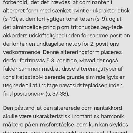
forbehold, idet det hævdes, at dominanten i
altereret form med sænket kvint er ukarakteristisk
(s. 19), at den forflygtiger tonaliteten (s. 9), og at
det almindelige princip om tritonusbeslæg-tede
akkorders udskiftelighed inden for samme position
derfor har en undtagelse netop for 2. positions
vedkommende. Denne altereringsform placeres
derfor fortrinsvis 5 3. position, »hvad der også
falder sammen med, at disse altereringstyper af
tonalitetsstabi-liserende grunde almindeligvis er
uegnede til at indtage næstsidstepladsen inden
finalpositionen« (s. 37-38).
Den påstand, at den altererede dominantakkord
skulle være ukarakteristisk i romantisk harmonik,
må bero på en misforståelse, som kun kan skyldes
det meget snævre synspunkt, der er lagt til grund