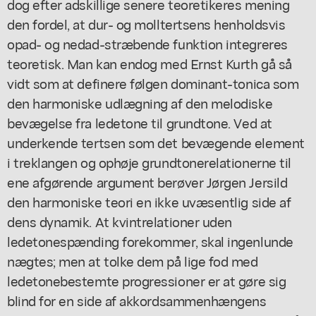
dog efter adskillige senere teoretikeres mening
den fordel, at dur- og molltertsens henholdsvis
opad- og nedad-stræbende funktion integreres
teoretisk. Man kan endog med Ernst Kurth gå så
vidt som at definere følgen dominant-tonica som
den harmoniske udlægning af den melodiske
bevægelse fra ledetone til grundtone. Ved at
underkende tertsen som det bevægende element
i treklangen og ophøje grundtonerelationerne til
ene afgørende argument berøver Jørgen Jersild
den harmoniske teori en ikke uvæsentlig side af
dens dynamik. At kvintrelationer uden
ledetonespænding forekommer, skal ingenlunde
nægtes; men at tolke dem på lige fod med
ledetonebestemte progressioner er at gøre sig
blind for en side af akkordsammenhængens