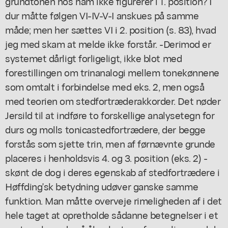
grundtonen hos ham ikke figurerer i 1. position? I
dur måtte følgen VI-IV-V-I anskues på samme
måde; men her sættes VI i 2. position (s. 83), hvad
jeg med skam at melde ikke forstår. -Derimod er
systemet dårligt forligeligt, ikke blot med
forestillingen om trinanalogi mellem tonekønnene
som omtalt i forbindelse med eks. 2, men også
med teorien om stedfortræderakkorder. Det nøder
Jersild til at indføre to forskellige analysetegn for
durs og molls tonicastedfortrædere, der begge
forstås som sjette trin, men af førnævnte grunde
placeres i henholdsvis 4. og 3. position (eks. 2) -
skønt de dog i deres egenskab af stedfortrædere i
Høffding'sk betydning udøver ganske samme
funktion. Man måtte overveje rimeligheden af i det
hele taget at opretholde sådanne betegnelser i et