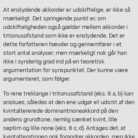
At enslydende akkorder er udskiftelige, er ikke så
mærkeligt. Det springende punkt er, om
udskifteligheden også gælder mellem akkorder i
tritonusafstand som ikke er enslydende. Det er
dette forfatteren hævder og gennemfører i et
stort antal analyser; men mærkeligt nok går han
ikke i synderlig grad ind på en teoretisk
argumentation for synspunktet. Der kunne være
argumenteret, som følger.
To rene treklange i tritonusafstand (eks. 6 a, b) kan
anskues, således at den ene udgør et udsnit af den
kvintaltererede dominantnoneakkord på den
andens grundtone, nemlig sænket kvint, lille
septim og lille none (eks. 6 c, d). Antages det, at
kvintalterationen nok forandrer akkorden, men ikke