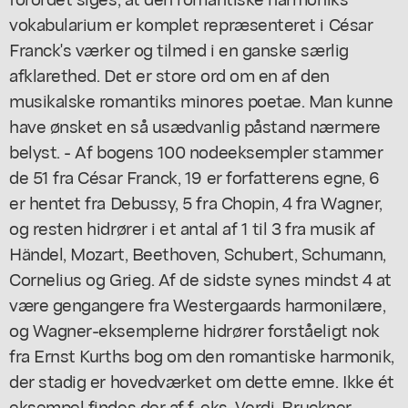
vokabularium er komplet repræsenteret i César
Franck's værker og tilmed i en ganske særlig
afklarethed. Det er store ord om en af den
musikalske romantiks minores poetae. Man kunne
have ønsket en så usædvanlig påstand nærmere
belyst. - Af bogens 100 nodeeksempler stammer
de 51 fra César Franck, 19 er forfatterens egne, 6
er hentet fra Debussy, 5 fra Chopin, 4 fra Wagner,
og resten hidrører i et antal af 1 til 3 fra musik af
Händel, Mozart, Beethoven, Schubert, Schumann,
Cornelius og Grieg. Af de sidste synes mindst 4 at
være gengangere fra Westergaards harmonilære,
og Wagner-eksemplerne hidrører forståeligt nok
fra Ernst Kurths bog om den romantiske harmonik,
der stadig er hovedværket om dette emne. Ikke ét
eksempel findes der af f. eks. Verdi, Bruckner,