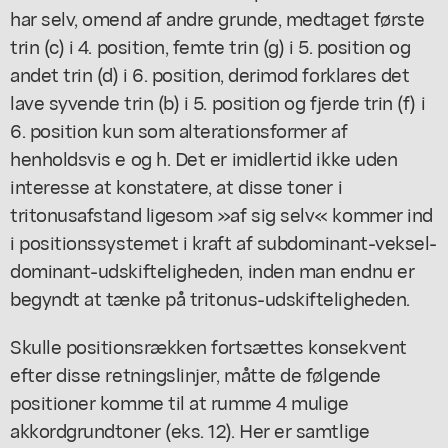
har selv, omend af andre grunde, medtaget første
trin (c) i 4. position, femte trin (g) i 5. position og
andet trin (d) i 6. position, derimod forklares det
lave syvende trin (b) i 5. position og fjerde trin (f) i
6. position kun som alterationsformer af
henholdsvis e og h. Det er imidlertid ikke uden
interesse at konstatere, at disse toner i
tritonusafstand ligesom »af sig selv« kommer ind
i positionssystemet i kraft af subdominant-veksel-
dominant-udskifteligheden, inden man endnu er
begyndt at tænke på tritonus-udskifteligheden.
Skulle positionsrækken fortsættes konsekvent
efter disse retningslinjer, måtte de følgende
positioner komme til at rumme 4 mulige
akkordgrundtoner (eks. 12). Her er samtlige