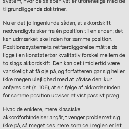
system, hvor de så åbenlyst er uforenelige med de
tilgrundliggende doktriner.
Nu er det jo ingenlunde sådan, at akkordskift
nødvendigvis sker fra én position til en anden; det
kan udmærket ske inden for samme position.
Positionssystemets retfærdiggørelse måtte da
ligge i en konstaterbar kvalitativ forskel mellem de
to slags akkordskift. Den kan det imidlertid være
vanskeligt at få øje på, og forfatteren gør sig heller
ikke megen ulejlighed med at påvise den; kun
anføres det (s. 106), at en følge af akkorder inden
for samme position udviser et vist passivt præg.
Hvad de enklere, mere klassiske
akkordforbindelser angår, trænger problemet sig
ikke på, så meget des mere som de i reglen er let