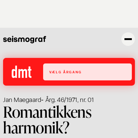
Gå
til
hovedindhold
VÆLG ÅRGANG
Jan Maegaard
- Årg. 46/1971, nr. 01
Romantikkens
harmonik?