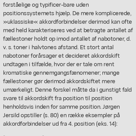
forståelige og typificer-bare uden
positionssystemets hjælp. De mere komplicerede,
»uklassiske« akkordforbindelser derimod kan ofte
med held karakteriseres ved at betragte antallet af
fællestoner holdt op imod antallet af nabotoner, d.
v. s. toner i halvtones afstand. Et stort antal
nabotoner forårsager et decideret akkordskift
undtagen i tilfælde, hvor der er tale om rent
kromatiske gennemgangsfænomener; mange
fællestoner gør derimod akkordskiftet mere
umærkeligt. Denne forskel måtte da i gunstigt fald
svare til akkordskift fra position til position
henholdsvis inden for samme position. Jørgen
Jersild opstiller (s. 80) en række eksempler på
akkordforbindelser ud fra 4. position (eks. 14):