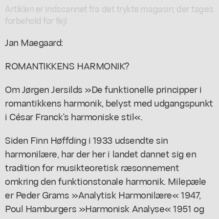
Artiklen er indscannet fra det trykte magasin; der tages
forbehold for fejl
Jan Maegaard:
ROMANTIKKENS HARMONIK?
Om Jørgen Jersilds »De funktionelle principper i
romantikkens harmonik, belyst med udgangspunkt
i César Franck's harmoniske stil«.
Siden Finn Høffding i 1933 udsendte sin
harmonilære, har der her i landet dannet sig en
tradition for musikteoretisk ræsonnement
omkring den funktionstonale harmonik. Milepæle
er Peder Grams »Analytisk Harmonilære« 1947,
Poul Hamburgers »Harmonisk Analyse« 1951 og