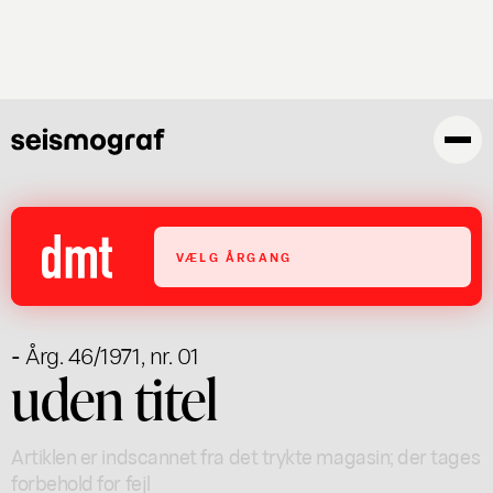
Gå
til
hovedindhold
VÆLG ÅRGANG
- Årg. 46/1971, nr. 01
uden titel
Artiklen er indscannet fra det trykte magasin; der tages
forbehold for fejl