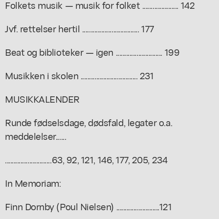
Folkets musik — musik for folket ..................... 142
Jvf. rettelser hertil ................................. 177
Beat og biblioteker — igen ........................... 199
Musikken i skolen ................................. 231
MUSIKKALENDER
Runde fødselsdage, dødsfald, legater o.a.
meddelelser......
...........................63, 92, 121, 146, 177, 205, 234
In Memoriam:
Finn Dornby (Poul Nielsen) .........................121