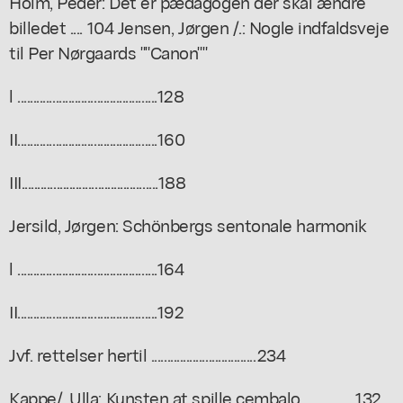
Holm, Peder: Det er pædagogen der skal ændre
billedet .... 104 Jensen, Jørgen /.: Nogle indfaldsveje
til Per Nørgaards ""Canon""
l ............................................128
II............................................160
III...........................................188
Jersild, Jørgen: Schönbergs sentonale harmonik
l ............................................164
II............................................192
Jvf. rettelser hertil .................................234
Kappe/, Ulla: Kunsten at spille cembalo ................132