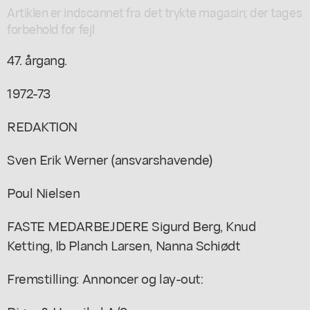
Artiklen er indscannet fra det trykte magasin; der tages
forbehold for fejl
47. årgang.
1972-73
REDAKTION
Sven Erik Werner (ansvarshavende)
Poul Nielsen
FASTE MEDARBEJDERE Sigurd Berg, Knud
Ketting, Ib Planch Larsen, Nanna Schiødt
Fremstilling: Annoncer og lay-out: