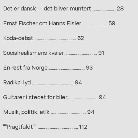
Det er dansk — det bliver muntert ..................... 28
Ernst Fischer om Hanns Eisler........................ 59
Koda-debat ...................................... 62
Socialrealismens kvaler ............................. 91
En røst fra Norge.................................. 93
Radikal lyd ...................................... 94
Guitarer i stedet for biler............................ 94
Musik, politik, etik ................................ 94
""Pragtfuldt"" ..................................... 112