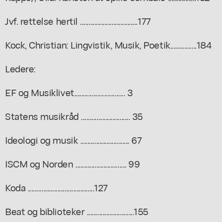
Jvf. rettelse hertil .................................177
Kock, Christian: Lingvistik, Musik, Poetik...............184
Ledere:
EF og Musiklivet............................. 3
Statens musikråd ............................ 35
Ideologi og musik ............................ 67
ISCM og Norden ............................. 99
Koda ......................................127
Beat og biblioteker ...........................155