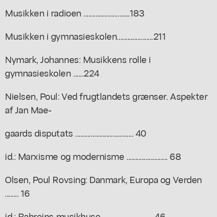
Musikken i radioen ...........................183
Musikken i gymnasieskolen.....................211
Nymark, Johannes: Musikkens rolle i
gymnasieskolen ......224
Nielsen, Poul: Ved frugtlandets grænser. Aspekter
af Jan Mae-
gaards disputats .................................. 40
id.: Marxisme og modernisme ........................ 68
Olsen, Poul Rovsing: Danmark, Europa og Verden
........ 16
id.: Bahreins musikhuse ............................. 46