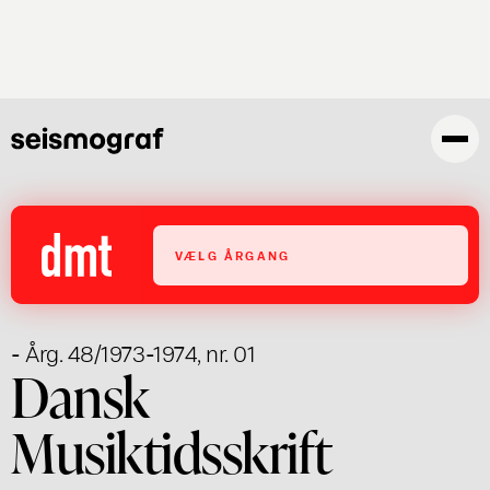
Gå
til
hovedindhold
VÆLG ÅRGANG
- Årg. 48/1973-1974, nr. 01
Dansk
Musiktidsskrift