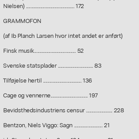
Nielsen) ............................................ 172
GRAMMOFON
(af Ib Planch Larsen hvor intet andet er anført)
Finsk musik...................................... 52
Svenske statsplader ................................ 83
Tilføjelse hertil ................................... 136
Cage og vennerne.................................. 197
Bevidsthedsindustriens censur ........................ 228
Bentzon, Niels Viggo: Sagn .......................... 21