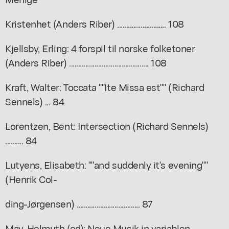
Kristenhet (Anders Riber) ........................... 108
Kjellsby, Erling: 4 forspil til norske folketoner
(Anders Riber) ............................................ 108
Kraft, Walter: Toccata ""Ite Missa est"" (Richard
Sennels) ... 84
Lorentzen, Bent: Intersection (Richard Sennels)
.......... 84
Lutyens, Elisabeth: ""and suddenly it's evening""
(Henrik Col-
ding-Jørgensen) ................................... 87
May, Helmuth (ed): Neue Musik in variablen