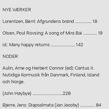
NYE VÆRKER
Lorentzen, Bent: Afgrundens brønd ................... 18
Olsen, Poul Rovsing: A song of Mira Bai ................ 19
id.: Many happy returns ............................ 142
NODER
Aulin, Arne og Herbert Connor (ed): Cantus II.
Nutidiga Kormusik från Danmark, Finland, Island
och Norge.
(John Høybye) ...................................228
Bjerre, Jens: Diapsalmata (Jan Jacoby) ................. 84