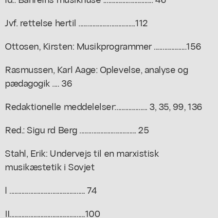
Jvf. rettelse hertil .................................112
Ottosen, Kirsten: Musikprogrammer ...................156
Rasmussen, Karl Aage: Oplevelse, analyse og
pædagogik .... 36
Redaktionelle meddelelser:.................. 3, 35, 99, 136
Red.: Sigu rd Berg ................................. 25
Stahl, Erik: Undervejs til en marxistisk
musikæstetik i Sovjet
l ............................................ 74
II............................................100