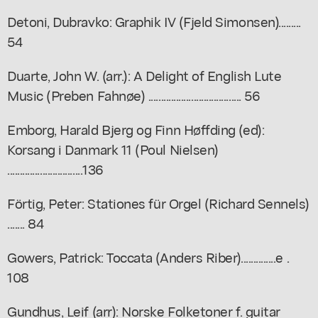
Detoni, Dubravko: Graphik IV (Fjeld Simonsen).........
54
Duarte, John W. (arr.): A Delight of English Lute
Music (Preben Fahnøe) ..................................... 56
Emborg, Harald Bjerg og Finn Høffding (ed):
Korsang i Danmark 11 (Poul Nielsen)
..............................136
Förtig, Peter: Stationes für Orgel (Richard Sennels)
....... 84
Gowers, Patrick: Toccata (Anders Riber)..............e .
108
Gundhus, Leif (arr): Norske Folketoner f. guitar