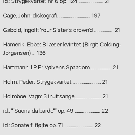
id.: Strygekvartet nr. 6 op. 124 ....................... 21
Cage, John-diskografi............................... 197
Gabold, Ingolf: Your Sister's drown'd .................. 21
Hamerik, Ebbe: B læser kvintet (Birgit Colding-
Jørgensen) ... 136
Hartmann, l.P.E.: Vølvens Spaadom ................... 21
Holm, Peder: Strygekvartet .......................... 21
Holmboe, Vagn: 3 inuitsange......................... 21
id.: ""Suona da bardo"" op. 49 ........................ 22
id.: Sonate f. fløjte op. 71 ........................... 22