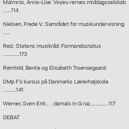
Malmros, Anna-Lise: Voyeu rernes middagsselskab
........114
Nielsen, Frede V.: Samrådet for musikundervisning
.......
Red.: Statens musikråd: Formandsstatus
................173
Rømhild, Bente og Elisabeth Troensegaard:
DMp F's kursus på Danmarks Lærerhøjskole
.............141
Werner, Sven Erik:. . . damals in G raz..................117
DEBAT