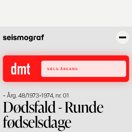
Gå
til
hovedindhold
VÆLG ÅRGANG
- Årg. 48/1973-1974, nr. 01
Dødsfald - Runde
fødselsdage