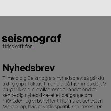
tidsskrift for
...
Nyhedsbrev
Tilmeld dig Seismografs nyhedsbrev; så går du
aldrig glip af aktuelt indhold på hjemmesiden. Vi
bruger ikke din mailadresse til andet end at
sende dig nyhedsbrevet et par gange om
måneden, og vi benytter til formålet tjenesten
Mailchimp, hvis privatlivspolitik kan læses
her
.