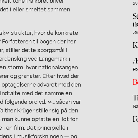
kelt tone fra koret bliver
Sv
undet i eller smeltet sammen
S
n
sk« struktur, hvor de konkrete
Jø
 Forfatteren til bogen der her
K
, stiller dette spørgsmål i
 verdenskrig ved Langemark i
Æ
r en storm, hvor nationalsangen
Po
rer og granater. Efter hvad der
B
r optagelserne advaret mod den
g indtalte med det samme en
T
følgende ordlyd: »... sådan var
Na
lther Krüger stiller sig på den
F
 man kunne opfatte en lidt for
en film. Det principielle i
endens i musikforskningen — og