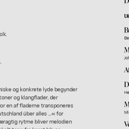
D
u
B
ik.
Be
M
Jo
.
A
D
niske og konkrete lyde begynder
He
oner og klangflader, der
M
vor en af fladerne transponeres
schland über alles ...« for
Mi
æragtig rytme bliver melodien
V