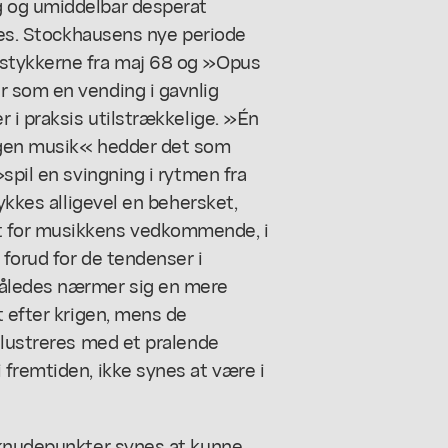
g og umiddelbar desperat
kkes. Stockhausens nye periode
sstykkerne fra maj 68 og »Opus
 som en vending i gavnlig
 i praksis utilstrækkelige. »Én
ngen musik« hedder det som
spil en svingning i rytmen fra
rykkes alligevel en behersket,
t for musikkens vedkommende, i
 forud for de tendenser i
således nærmer sig en mere
t efter krigen, mens de
llustreres med et pralende
fremtiden, ikke synes at være i
 knudepunkter synes at kunne