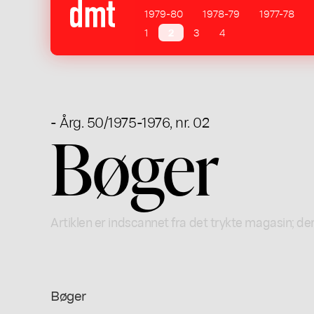
1979-80
1978-79
1977-78
1
2
3
4
- Årg. 50/1975-1976, nr. 02
Bøger
Artiklen er indscannet fra det trykte magasin; der
Bøger