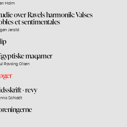
en Holm
tudie over Ravels harmonik: Valses
obles et sentimentales
rgen Jersild
lip
gyptiske maqamer
ul Rovsing Olsen
øger
idsskrift - revy
nna Schiødt
oreningerne