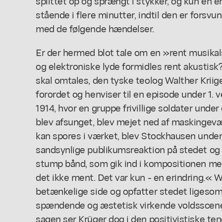
splittet op og sprængt i stykker, og kun en en
stående i flere minutter, indtil den er forsv
med de følgende hændelser.
Er der hermed blot tale om en »rent musikal
og elektroniske lyde formidles rent akustisk?
skal omtales, den tyske teolog Walther Kriiger
forordet og henviser til en episode under 1.
1914, hvor en gruppe frivillige soldater unde
blev afsunget, blev mejet ned af maskingevæ
kan spores i værket, blev Stockhausen unde
sandsynlige publikumsreaktion på stedet o
stump bånd, som gik ind i kompositionen med 
det ikke ment. Det var kun - en erindring.« Wa
betænkelige side og opfatter stedet ligesom
spændende og æstetisk virkende voldsscene i 
sagen ser Krüger dog i den positivistiske t