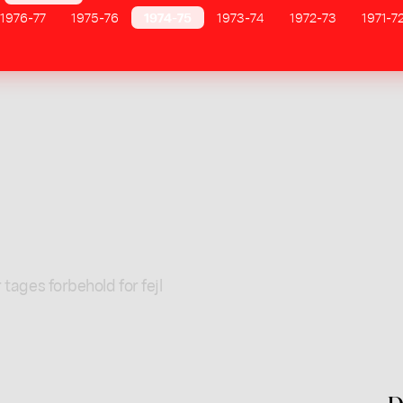
1976-77
1975-76
1974-75
1973-74
1972-73
1971-7
 tages forbehold for fejl