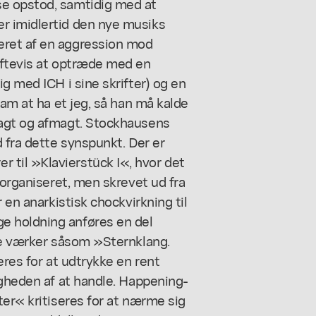
e opstod, samtidig med at
r imidlertid den nye musiks
eret af en aggression mod
iftevis at optræde med en
g med ICH i sine skrifter) og en
ham at ha et jeg, så han må kalde
magt og afmagt. Stockhausens
 fra dette synspunkt. Der er
til »Klavierstück I«, hvor det
 organiseret, men skrevet ud fra
 en anarkistisk chockvirkning til
e holdning anføres en del
ede værker såsom »Sternklang.
eres for at udtrykke en rent
igheden af at handle. Happening-
ter« kritiseres for at nærme sig