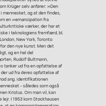
som Krüger selv anfører: »Den
i mennesket, og at den findes,
som en »emancipation fra
ulturkritiske værker, der har et
iske i teknologiens fremfærd, bl.
V (London, New York, Toronto
 for den nye kunst. Men det
igt, og en hel del
gorten, Rudolf Bultmann,
es tanker ud fra en opfattelse af
er ud fra deres opfattelse af
mod ang. identifikationen
mennesket - således som også
en Kristus. Om man vil, kan
e lejr. I 1953 kom Stockhausen
e, at en komponistgeneration