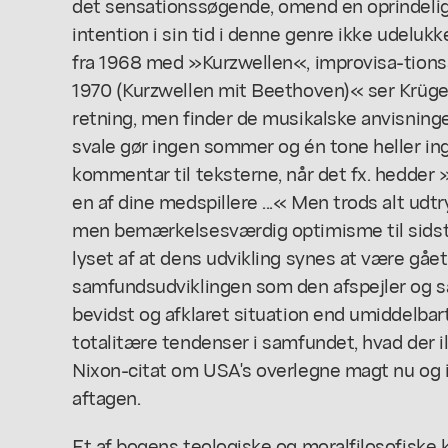
det sensationssøgende, omend en oprindeli
intention i sin tid i denne genre ikke udelu
fra 1968 med »Kurzwellen«, improvisa-tion
1970 (Kurzwellen mit Beethoven)« ser Krüger
retning, men finder de musikalske anvisninger
svale gør ingen sommer og én tone heller i
kommentar til teksterne, når det fx. hedder »
en af dine medspillere ...« Men trods alt udt
men bemærkelsesværdig optimisme til sids
lyset af at dens udvikling synes at være gået
samfundsudviklingen som den afspejler og 
bevidst og afklaret situation end umiddelbar
totalitære tendenser i samfundet, hvad der i
Nixon-citat om USA's overlegne magt nu og i 
aftagen.
Et af bogens teologiske og moralfilosofiske