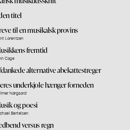
ansk musiktidsskrift
den titel
reve til en musikalsk provins
nt Lorentzen
usikkens fremtid
hn Cage
fdankede alternative abekattestreger
eres underkjole hænger forneden
lmer Nørgaard
usik og poesi
chael Bertelsen
edbend versus regn