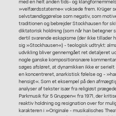
med en helt anden tids- og klangfornemmels
»velfærdsstaterne« voksede frem. Krüger se
selvstændiggørelse som negativ, som motiv
traditionen og bebrejder Stockhausen for sk
diktatorisk holdning (som når han betegner si
dertil svarende eskapisme (der ikke tillader 
sig »Stockhausen«) - teologisk udtrykt: al
udvikling bliver gennemgået ret detaljeret ud
nogle ganske kompositionsnære kommentarer 
søges afsløret, at dynamikken ikke er serielt
en koncentreret, anarkistisk følelse og - »har
hensigt«. Som et eksempel på den afmægtig
analyser af tekster især fra religiøst præg
Parkmusik für 5 Gruppen« fra 1971, der kritis
reaktiv holdning og resignation over for mul
karakteren i »Originale - musikalisches Thea