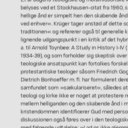
belyses ved et Stockhausen-citat fra 1960, 
hellige ånd er simpelt hen den skabende ånd 
ved enhver«. Krüger tager anstød af dette 
traditionen« og refererer også til generelle k
lignende udgangspunkt i en kritik af det hybr
a. til Arnold Toynbee: A Study in History I-I
1934-39), og som forholder sig skeptisk over
teologiske ansatspunkt kan fortolkes forskell
protestantiske teologer såsom Friedrich Go
Dietrich Bonhoeffer m. fl. har formuleret der
samfundet som »sækulariseret«, således at d
teologi og kirke ikke er noget at protestere 
mellem helliganden og den skabende ånd i 
kristendommen identificerer Gud med person
diskussionen også føres over i den teologisk
med følgende udtalelse: »Lad os ikke glemm