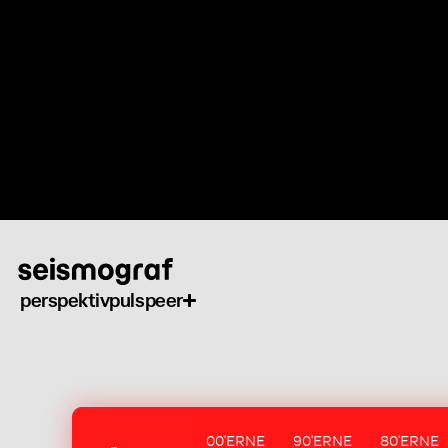
Gå
til
hovedindhold
perspektiv
puls
peer
00'ERNE
90'ERNE
80'ERNE