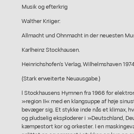
Musik og efterkrig
Walther Kriiger:
Allmacht und Ohnmacht in der neuesten Mus
Karlheinz Stockhausen.
Heinrichshofen's Verlag, Wilhelmshaven 1974
(Stark erweiterte Neuausgabe.)
l Stockhausens Hymnen fra 1966 for elektro
»region II« med en klangsuppe af høje sinust
bevæger sig. Et stykke inde nås et klimax, h
og pludselig eksploderer i »Deutschland, Deut
kæmpestort kor og orkester. I en maskingev