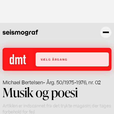
Gå
til
hovedindhold
VÆLG ÅRGANG
Michael Bertelsen
- Årg. 50/1975-1976, nr. 02
Musik og poesi
Artiklen er indscannet fra det trykte magasin; der tages
forbehold for fejl