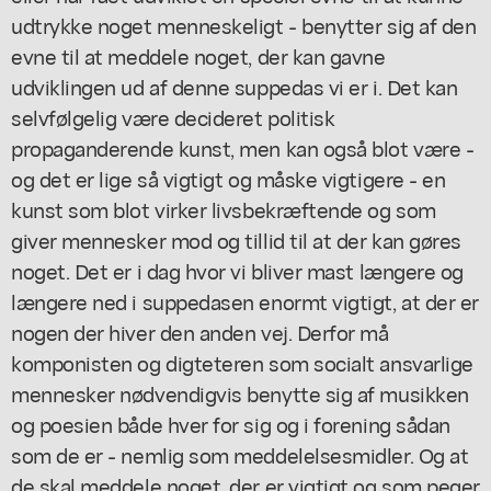
udtrykke noget menneskeligt - benytter sig af den
evne til at meddele noget, der kan gavne
udviklingen ud af denne suppedas vi er i. Det kan
selvfølgelig være decideret politisk
propaganderende kunst, men kan også blot være -
og det er lige så vigtigt og måske vigtigere - en
kunst som blot virker livsbekræftende og som
giver mennesker mod og tillid til at der kan gøres
noget. Det er i dag hvor vi bliver mast længere og
længere ned i suppedasen enormt vigtigt, at der er
nogen der hiver den anden vej. Derfor må
komponisten og digteteren som socialt ansvarlige
mennesker nødvendigvis benytte sig af musikken
og poesien både hver for sig og i forening sådan
som de er - nemlig som meddelelsesmidler. Og at
de skal meddele noget, der er vigtigt og som peger