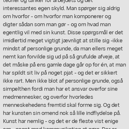
interessantes egen skyld. Man spørger sig aldrig
om hvorfor - om hvorfor man komponerer og
digter sådan som man gør - og om hvad man
egentlig vil med sin kunst. Disse spørgsmål er det
imidlertid meget vigtigt jævnligt at stille sig -ikke
mindst af personlige grunde, da man ellers meget
nemt kan forvilde sig ud på så grufulde afveje, at
det måske på ens gamle dage går op for én, at man
har spildt sit liv på noget pjat - og det er sikkert
ikke rart. Men ikke blot af personlige grunde, også
simpelthen fordi man har et ansvar overfor sine
medmennesker, og overfor hvorledes
menneskehedens fremtid skal forme sig. Og det
har kunsten sin omend nok så lille indflydelse på.
Kunst har nemlig - og det er de fleste vist enige
om - noget med kommunikation at gøre. Der er