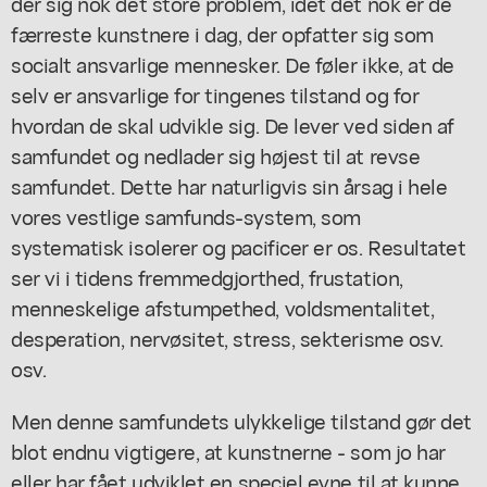
der sig nok det store problem, idet det nok er de
færreste kunstnere i dag, der opfatter sig som
socialt ansvarlige mennesker. De føler ikke, at de
selv er ansvarlige for tingenes tilstand og for
hvordan de skal udvikle sig. De lever ved siden af
samfundet og nedlader sig højest til at revse
samfundet. Dette har naturligvis sin årsag i hele
vores vestlige samfunds-system, som
systematisk isolerer og pacificer er os. Resultatet
ser vi i tidens fremmedgjorthed, frustation,
menneskelige afstumpethed, voldsmentalitet,
desperation, nervøsitet, stress, sekterisme osv.
osv.
Men denne samfundets ulykkelige tilstand gør det
blot endnu vigtigere, at kunstnerne - som jo har
eller har fået udviklet en speciel evne til at kunne