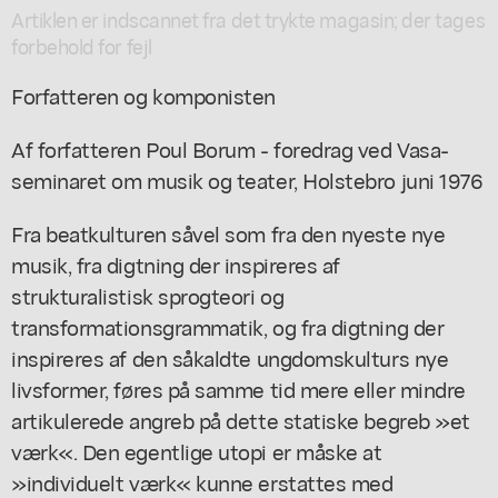
Artiklen er indscannet fra det trykte magasin; der tages
forbehold for fejl
Forfatteren og komponisten
Af forfatteren Poul Borum - foredrag ved Vasa-
seminaret om musik og teater, Holstebro juni 1976
Fra beatkulturen såvel som fra den nyeste nye
musik, fra digtning der inspireres af
strukturalistisk sprogteori og
transformationsgrammatik, og fra digtning der
inspireres af den såkaldte ungdomskulturs nye
livsformer, føres på samme tid mere eller mindre
artikulerede angreb på dette statiske begreb »et
værk«. Den egentlige utopi er måske at
»individuelt værk« kunne erstattes med