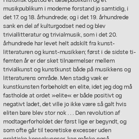
musikpublikum i moderne forstand jo samtidig, i
det 17. og 18. århundrede; og i det 19. århundrede
sank en del af kulturgodset ned og blev
triviallitteratur og trivialmusik, som i det 20.
århundrede har levet helt adskilt fra kunst-
litteraturen og kunst-musikken; først i de sidste ti-
femten år er der sket tilnærmelser mellem
trivialkunst og kunstkunst både på musikkens og
litteraturens område. Men stadig væk er
kunstkunsten forbeholdt en elite, idet jeg dog må
fastholde at ordet »elite« er både positivt og
negativt ladet, det ville jo ikke være så galt hvis
eliten bare blev stor nok . . . Den revolution af
modtagerforholdet der først lige er begyndt, og
som ofte går til teoretiske excesser uden
praktiske konsekvenser, kan måske også