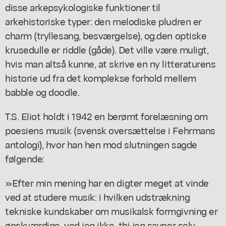
disse arkepsykologiske funktioner til
arkehistoriske typer: den melodiske pludren er
charm (tryllesang, besværgelse), og.den optiske
krusedulle er riddle (gåde). Det ville være muligt,
hvis man altså kunne, at skrive en ny litteraturens
historie ud fra det komplekse forhold mellem
babble og doodle.
T.S. Eliot holdt i 1942 en berømt forelæsning om
poesiens musik (svensk oversættelse i Fehrmans
antologi), hvor han hen mod slutningen sagde
følgende:
»Efter min mening har en digter meget at vinde
ved at studere musik: i hvilken udstrækning
tekniske kundskaber om musikalsk formgivning er
ønskværdige, ved jeg ikke, thi jeg savner selv