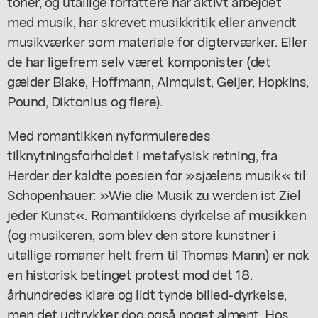
toner, og utallige forfattere har aktivt arbejdet
med musik, har skrevet musikkritik eller anvendt
musikværker som materiale for digterværker. Eller
de har ligefrem selv været komponister (det
gælder Blake, Hoffmann, Almquist, Geijer, Hopkins,
Pound, Diktonius og flere).
Med romantikken nyformuleredes
tilknytningsforholdet i metafysisk retning, fra
Herder der kaldte poesien for »sjælens musik« til
Schopenhauer: »Wie die Musik zu werden ist Ziel
jeder Kunst«. Romantikkens dyrkelse af musikken
(og musikeren, som blev den store kunstner i
utallige romaner helt frem til Thomas Mann) er nok
en historisk betinget protest mod det 18.
århundredes klare og lidt tynde billed-dyrkelse,
men det udtrykker dog også noget alment. Hos