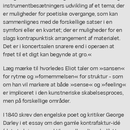
instrumentbesætningers udvikling af et tema; der
er muligheder for poetiske overgange, som kan
sammenlignes med de forskellige satser i en
symfoni eller en kvartet; der er muligheder for en
slags kontrapunktisk arrangement af materialet.
Det er i koncertsalen snarere end i operaen at
frøet til et digt kan begynde at gro.«
Læg mærke til hvorledes Eliot taler om »sansen«
for rytme og »fornemmelsen« for struktur - som
om han vil markere at både »sense« og »feeling«
er impliceret i den kunstneriske skabelsesproces,
men på forskellige områder.
I 1840 skrev den engelske poet og kritiker George
Darley i et essay om den gamle kontrafaktur-idé