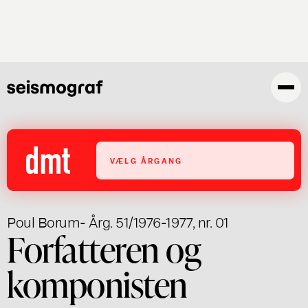
Gå
til
hovedindhold
VÆLG ÅRGANG
Poul Borum
- Årg. 51/1976-1977, nr. 01
Forfatteren og
komponisten