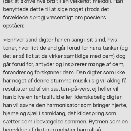
(det at skrive nye ord til en velkendt melodi). Han
benyttede dette til at sige noget (trods det
forældede sprog) væsentligt om poesiens
opståen:
»Enhver sand digter har en sang i sit sind, hvis
toner, hvor lidt de end går forud for hans tanker (og
det er så lidt at de virker samtidige med dem) dog
går forud for, antyder og inspirerer mange af dem,
forandrer og forskønner dem. Den digter som ikke
har noget af denne stumme musik i sig vil aldrig få
resultater ud af sin sætten-på-vers, ej heller vil
han blive en fantasifuld eller lidenskabelig digter:
han vil savne den harmonisator som bringer hjerte,
hjerne og sjæl i samklang, det kildespring som
sætter dem i bevægelse sammen. Rytmen som en
henrykker af digteren ophøjer ham altså