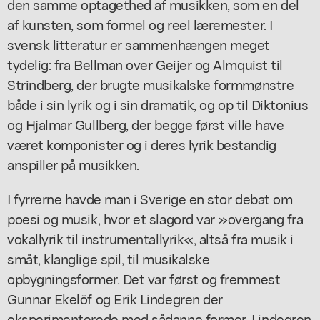
den samme optagethed af musikken, som en del
af kunsten, som formel og reel læremester. I
svensk litteratur er sammenhængen meget
tydelig: fra Bellman over Geijer og Almquist til
Strindberg, der brugte musikalske formmønstre
både i sin lyrik og i sin dramatik, og op til Diktonius
og Hjalmar Gullberg, der begge først ville have
været komponister og i deres lyrik bestandig
anspiller på musikken.
I fyrrerne havde man i Sverige en stor debat om
poesi og musik, hvor et slagord var »overgang fra
vokallyrik til instrumentallyrik«, altså fra musik i
småt, klanglige spil, til musikalske
opbygningsformer. Det var først og fremmest
Gunnar Ekelöf og Erik Lindegren der
eksperimenterede med sådanne former. Lindegren