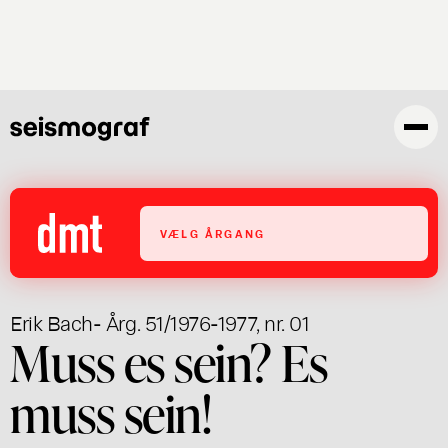
Gå
til
hovedindhold
VÆLG ÅRGANG
Erik Bach
- Årg. 51/1976-1977, nr. 01
Muss es sein? Es
muss sein!