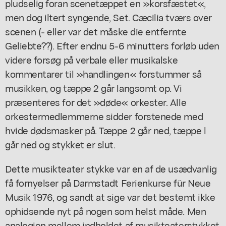
pludselig foran scenetæppet en »korsfæstet«,
men dog iltert syngende, Set. Cæcilia tværs over
scenen (- eller var det måske die entfernte
Geliebte??). Efter endnu 5-6 minutters forløb uden
videre forsøg på verbale eller musikalske
kommentarer til »handlingen« forstummer så
musikken, og tæppe 2 går langsomt op. Vi
præsenteres for det »døde« orkester. Alle
orkestermedlemmerne sidder forstenede med
hvide dødsmasker på. Tæppe 2 går ned, tæppe l
går ned og stykket er slut.
Dette musikteater stykke var en af de usædvanlig
få fornyelser på Darmstadt Ferienkurse für Neue
Musik 1976, og sandt at sige var det bestemt ikke
ophidsende nyt på nogen som helst måde. Men
analogien mellem indholdet af musikteaterstykket