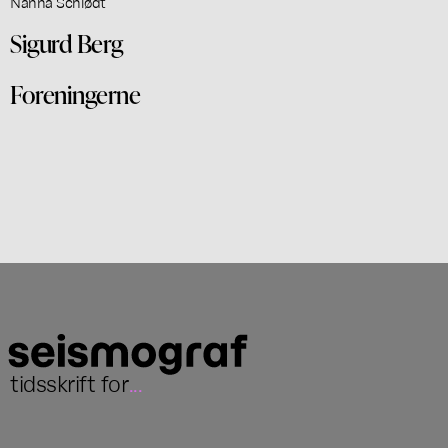
Nanna Schiødt
Sigurd Berg
Foreningerne
tidsskrift for
...