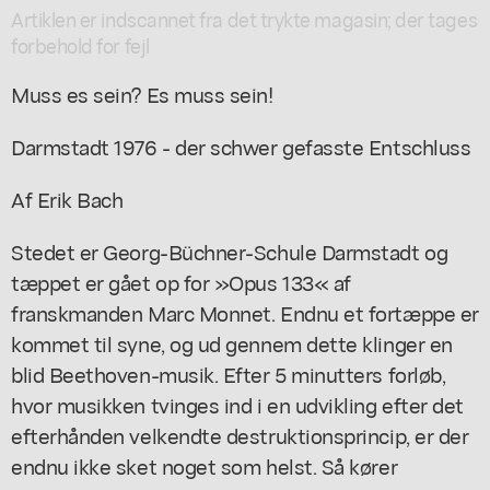
Artiklen er indscannet fra det trykte magasin; der tages
forbehold for fejl
Muss es sein? Es muss sein!
Darmstadt 1976 - der schwer gefasste Entschluss
Af Erik Bach
Stedet er Georg-Büchner-Schule Darmstadt og
tæppet er gået op for »Opus 133« af
franskmanden Marc Monnet. Endnu et fortæppe er
kommet til syne, og ud gennem dette klinger en
blid Beethoven-musik. Efter 5 minutters forløb,
hvor musikken tvinges ind i en udvikling efter det
efterhånden velkendte destruktionsprincip, er der
endnu ikke sket noget som helst. Så kører