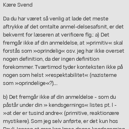
Kære Svend
Da du har været så venlig at lade det meste
aftrykke af det omtalte anmel-delsesafsnit, er det
bekvemt for læseren at verificere flg.: a) Det
fremgår ikke af din anmeldelse, at »primitiv« skal
forstås som »oprindelig« osv. jeg har ikke overset
nogen definition, da der ingen definition
forekommer. Tværtimod tyder konteksten ikke på
nogen som helst »respektabilitet« (nazisterne
som »oprindelige«?)....
b) Det fremgår ikke af din anmeldelse - som du
påstår under din » kendsgernings« listes pt. l -
»at der er tusind andre« (primitive, reaktionære
mystikere). Som jeg selv anførte, er det kun hos
Pauli Jensen at man kan læse denne kendsgerning.