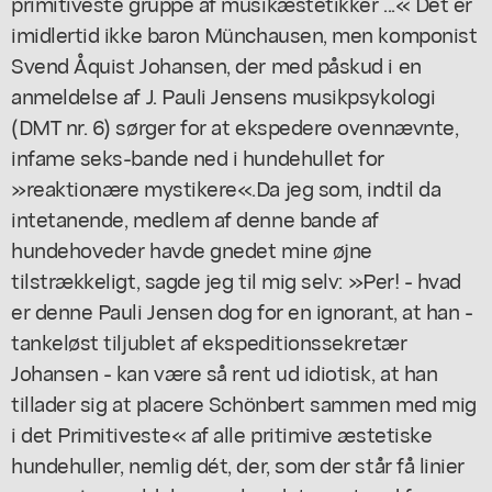
primitiveste gruppe af musikæstetikker ...« Det er
imidlertid ikke baron Münchausen, men komponist
Svend Åquist Johansen, der med påskud i en
anmeldelse af J. Pauli Jensens musikpsykologi
(DMT nr. 6) sørger for at ekspedere ovennævnte,
infame seks-bande ned i hundehullet for
»reaktionære mystikere«.Da jeg som, indtil da
intetanende, medlem af denne bande af
hundehoveder havde gnedet mine øjne
tilstrækkeligt, sagde jeg til mig selv: »Per! - hvad
er denne Pauli Jensen dog for en ignorant, at han -
tankeløst tiljublet af ekspeditionssekretær
Johansen - kan være så rent ud idiotisk, at han
tillader sig at placere Schönbert sammen med mig
i det Primitiveste« af alle pritimive æstetiske
hundehuller, nemlig dét, der, som der står få linier