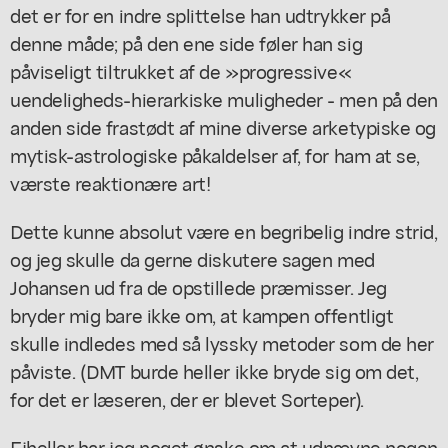
det er for en indre splittelse han udtrykker på
denne måde; på den ene side føler han sig
påviseligt tiltrukket af de »progressive«
uendeligheds-hierarkiske muligheder - men på den
anden side frastødt af mine diverse arketypiske og
mytisk-astrologiske påkaldelser af, for ham at se,
værste reaktionære art!
Dette kunne absolut være en begribelig indre strid,
og jeg skulle da gerne diskutere sagen med
Johansen ud fra de opstillede præmisser. Jeg
bryder mig bare ikke om, at kampen offentligt
skulle indledes med så lyssky metoder som de her
påviste. (DMT burde heller ikke bryde sig om det,
for det er læseren, der er blevet Sorteper).
Ejheller har jeg noget ønske om at udnævne nogen