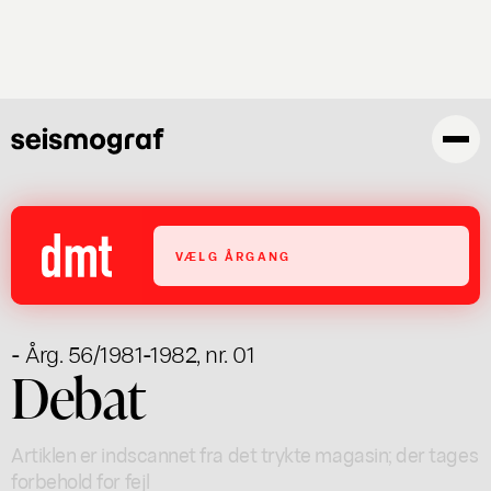
Gå
til
hovedindhold
VÆLG ÅRGANG
- Årg. 56/1981-1982, nr. 01
Debat
Artiklen er indscannet fra det trykte magasin; der tages
forbehold for fejl