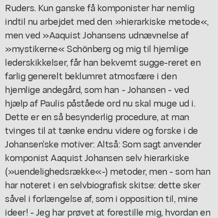
Ruders. Kun ganske få komponister har nemlig
indtil nu arbejdet med den »hierarkiske metode«,
men ved »Aaquist Johansens udnævnelse af
»mystikerne« Schönberg og mig til hjemlige
lederskikkelser, får han bekvemt sugge-reret en
farlig generelt beklumret atmosfære i den
hjemlige andegård, som han - Johansen - ved
hjælp af Paulis påståede ord nu skal muge ud i.
Dette er en så besynderlig procedure, at man
tvinges til at tænke endnu videre og forske i de
Johansen'ske motiver: Altså: Som sagt anvender
komponist Aaquist Johansen selv hierarkiske
(»uendelighedsrække«-) metoder, men - som han
har noteret i en selvbiografisk skitse: dette sker
såvel i forlængelse af, som i opposition til, mine
ideer! - Jeg har prøvet at forestille mig, hvordan en