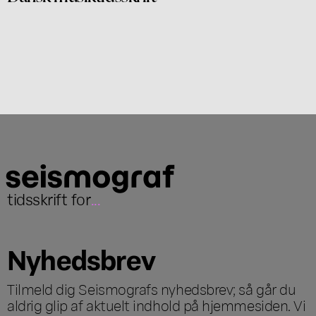
tidsskrift for
...
Nyhedsbrev
Tilmeld dig Seismografs nyhedsbrev; så går du
aldrig glip af aktuelt indhold på hjemmesiden. Vi