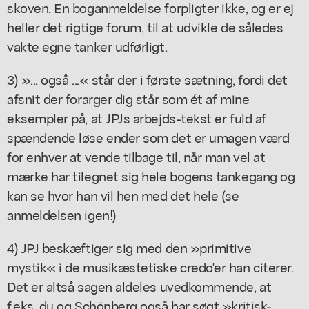
skoven. En boganmeldelse forpligter ikke, og er ej
heller det rigtige forum, til at udvikle de således
vakte egne tanker udførligt.
3) »... også ...« står der i første sætning, fordi det
afsnit der forarger dig står som ét af mine
eksempler på, at JPJs arbejds-tekst er fuld af
spændende løse ender som det er umagen værd
for enhver at vende tilbage til, når man vel at
mærke har tilegnet sig hele bogens tankegang og
kan se hvor han vil hen med det hele (se
anmeldelsen igen!)
4) JPJ beskæftiger sig med den »primitive
mystik« i de musikæstetiske credo'er han citerer.
Det er altså sagen aldeles uvedkommende, at
f.eks. du og Schönberg også har søgt »kritisk-