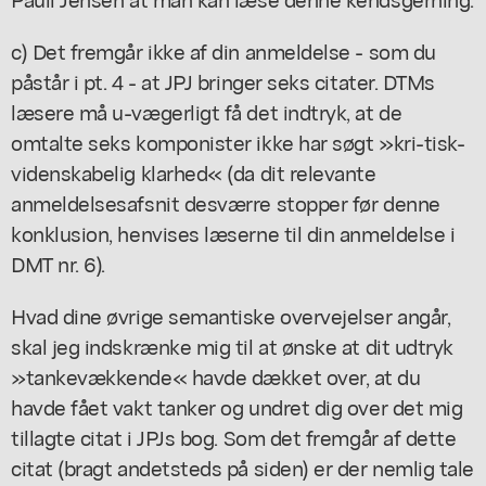
c) Det fremgår ikke af din anmeldelse - som du
påstår i pt. 4 - at JPJ bringer seks citater. DTMs
læsere må u-vægerligt få det indtryk, at de
omtalte seks komponister ikke har søgt »kri-tisk-
videnskabelig klarhed« (da dit relevante
anmeldelsesafsnit desværre stopper før denne
konklusion, henvises læserne til din anmeldelse i
DMT nr. 6).
Hvad dine øvrige semantiske overvejelser angår,
skal jeg indskrænke mig til at ønske at dit udtryk
»tankevækkende« havde dækket over, at du
havde fået vakt tanker og undret dig over det mig
tillagte citat i JPJs bog. Som det fremgår af dette
citat (bragt andetsteds på siden) er der nemlig tale