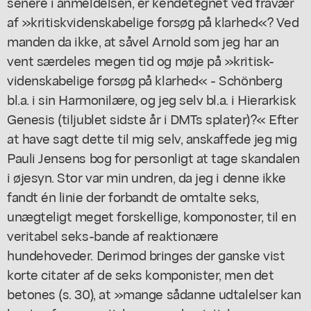
senere i anmeldelsen, er kendetegnet ved fravær
af »kritiskvidenskabelige forsøg på klarhed«? Ved
manden da ikke, at såvel Arnold som jeg har an
vent særdeles megen tid og møje på »kritisk-
videnskabelige forsøg på klarhed« - Schönberg
bl.a. i sin Harmonilære, og jeg selv bl.a. i Hierarkisk
Genesis (tiljublet sidste år i DMTs splater)?« Efter
at have sagt dette til mig selv, anskaffede jeg mig
Pauli Jensens bog for personligt at tage skandalen
i øjesyn. Stor var min undren, da jeg i denne ikke
fandt én linie der forbandt de omtalte seks,
unægteligt meget forskellige, komponoster, til en
veritabel seks-bande af reaktionære
hundehoveder. Derimod bringes der ganske vist
korte citater af de seks komponister, men det
betones (s. 30), at »mange sådanne udtalelser kan