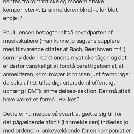
hentes fra romantiske og modernistiske
komponister«. Er anmelderen blind -eller blot
enøjet?
Pauli Jensen betragter altså hovedparten af
musikskabere (man kunne jo sagtens supplere
med tilsvarende citater af Bach, Beethoven m.fl.)
som hyldede i reaktionens mystiske tåger, og det
er derfor vanskeligt at forstå berettigelsen af, at
anmelderen, kom-misær Johansen just fremdrager
de seks af P.J. tilfældigt citerede til offentligt
udhæng i DMTs anmeldelses-sektion. Der må altså
have været et formål. Hvilket?
Dette er nu næppe så svært at gætte sig til, for
det pågældende afsnit (i anmeldelsen) indledes jo
med ordene: »Tankevækkende for en komponist er