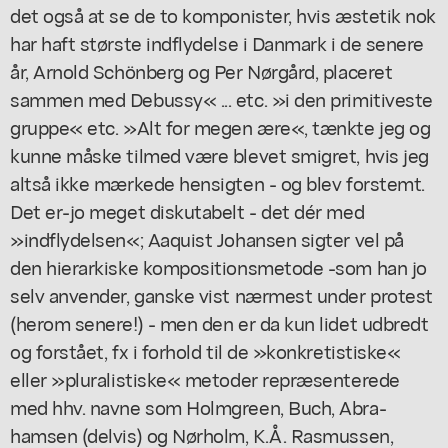
det også at se de to komponister, hvis æstetik nok
har haft største indflydelse i Danmark i de senere
år, Arnold Schönberg og Per Nørgård, placeret
sammen med Debussy« ... etc. »i den primitiveste
gruppe« etc. »Alt for megen ære«, tænkte jeg og
kunne måske tilmed være blevet smigret, hvis jeg
altså ikke mærkede hensigten - og blev forstemt.
Det er-jo meget diskutabelt - det dér med
»indflydelsen«; Aaquist Johansen sigter vel på
den hierarkiske kompositionsmetode -som han jo
selv anvender, ganske vist nærmest under protest
(herom senere!) - men den er da kun lidet udbredt
og forstået, fx i forhold til de »konkretistiske«
eller »pluralistiske« metoder repræsenterede
med hhv. navne som Holmgreen, Buch, Abra-
hamsen (delvis) og Nørholm, K.Å. Rasmussen,