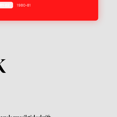
81-82
1980-81
k