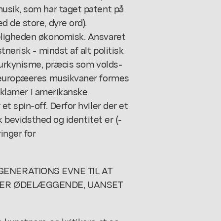
usik, som har taget patent på
 de store, dyre ord).
eligheden økonomisk. Ansvaret
nerisk - mindst af alt politisk
turkynisme, præcis som volds-
e europæeres musikvaner formes
reklamer i amerikanske
t spin-off. Derfor hviler der et
k bevidsthed og identitet er (-
inger for
ENERATIONS EVNE TIL AT
K ER ØDELÆGGENDE, UANSET