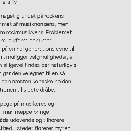
ers liv.
 meget grundet på rockens
vømmet af musiknonsens, men
 som rockmusikkens. Problemet
 En musikform, som med
på en hel generations evne til
om umuliggør valgmuligheder, er
lligevel findes der naturligvis
gør den velegnet til en så
rer den næsten komiske holden
tronen til sidste dråbe.
 pege på musikeres og
 man næppe bringe i
Både udøvende og tilhørere
hed. I stedet florerer myten