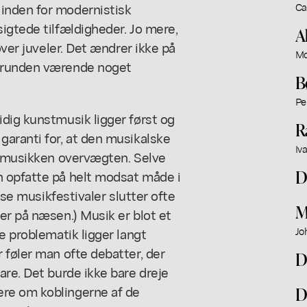
inden for modernistisk
Ca
igtede tilfældigheder. Jo mere,
A
over juveler. Det ændrer ikke på
Mo
 grunden værende noget
B
Pe
dig kunstmusik ligger først og
R
garanti for, at den musikalske
Iv
nstmusikken overvægten. Selve
D
n opfatte på helt modsat måde i
øse musikfestivaler slutter ofte
M
er på næsen.) Musik er blot et
e problematik ligger langt
Jo
 føler man ofte debatter, der
D
are. Det burde ikke bare dreje
re om koblingerne af de
D