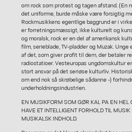
om rock som protest og tagen afstand. (En m
det uniforme, burde måske være forsigtig med
Rockmusikkens egentlige baggrund er i virk
er forretningsmæssigt, ikke kulturelt og kunst
og moralsk, rock er en del af amerikansk kul
film, serieblade, TV-pladder og Muzak. Ung
af det, som giver profit til dem, der betaler 
radiostatioer. Vesteuropas ungdomskultur er e
stort ansvar på det seriøse kulturliv. Historis
om end nok så skrøbelige sådanne -) forhindr
underholdningsindustrien.
EN MUSIKFORM SOM GØR KAL PA EN HEL G
HAVE ET INTELLIGENT FORHOLD TIL MUSI
MUSIKALSK INDHOLD.