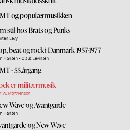
ansk musiktidsskrift
MT og populærmusikken
m stil hos Brats og Punks
rten Levy
op, beat og rock i Danmark 1957-1977
an Hansen - Claus Levinsen
MT - 55.årgang
ock er militærmusik
n W. Morthenson
ew Wave og Avantgarde
an Hansen
vantgarde og New Wave