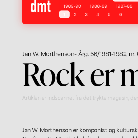
1989-90
1988-89
1987-88
1
2
3
4
5
6
Jan W. Morthenson
- Årg. 56/1981-1982, nr. 
Rock er 
Artiklen er indscannet fra det trykte magasin; der
Jan W. Morthenson er komponist og kultursk