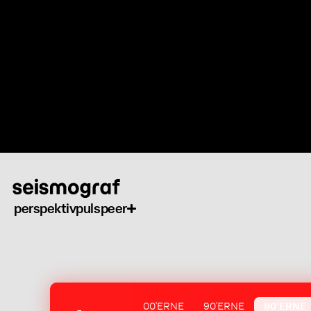
Gå
til
hovedindhold
perspektiv
puls
peer
00'ERNE
90'ERNE
80'ERNE