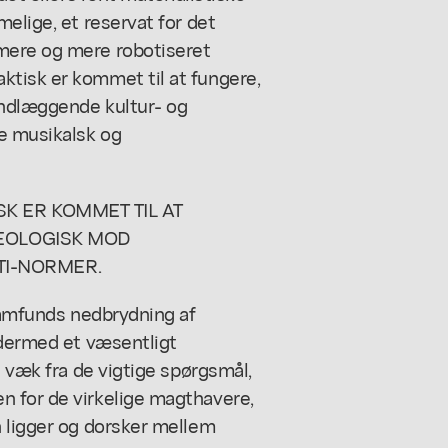
elige, et reservat for det
mere og mere robotiseret
tisk er kommet til at fungere,
undlæggende kultur- og
e musikalsk og
K ER KOMMET TIL AT
DEOLOGISK MOD
I-NORMER.
isamfunds nedbrydning af
 dermed et væsentligt
t væk fra de vigtige spørgsmål,
n for de virkelige magthavere,
n ligger og dorsker mellem