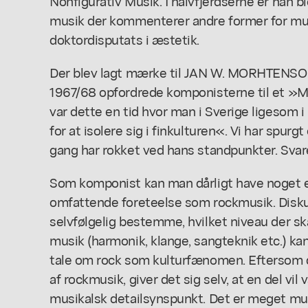
Nonfigurativ Musik. I halvfjerdserne er han b
musik der kommenterer andre former for musi
doktordisputats i æstetik.
Der blev lagt mærke til JAN W. MORHTENSON
1967/68 opfordrede komponisterne til et »Mo
var dette en tid hvor man i Sverige ligesom
for at isolere sig i finkulturen«. Vi har spur
gang har rokket ved hans standpunkter. Svare
Som komponist kan man dårligt have noget en
omfattende foreteelse som rockmusik. Disk
selvfølgelig bestemme, hvilket niveau der sk
musik (harmonik, klange, sangteknik etc.) ka
tale om rock som kulturfænomen. Eftersom 
af rockmusik, giver det sig selv, at en del vil 
musikalsk detailsynspunkt. Det er meget muli