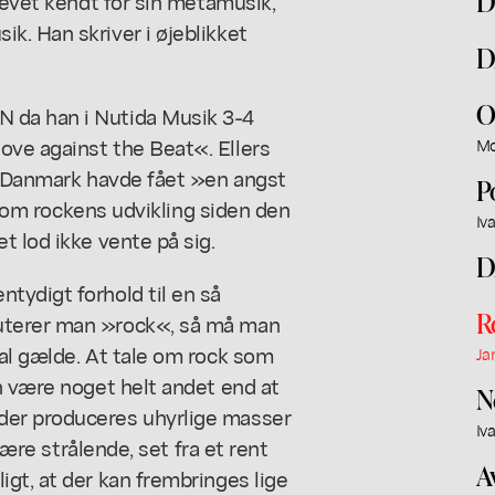
D
levet kendt for sin metamusik,
k. Han skriver i øjeblikket
D
O
 da han i Nutida Musik 3-4
ve against the Beat«. Ellers
Mo
 i Danmark havde fået »en angst
P
gt om rockens udvikling siden den
Iv
t lod ikke vente på sig.
D
tydigt forhold til en så
R
uterer man »rock«, så må man
al gælde. At tale om rock som
Ja
n være noget helt andet end at
N
der produceres uhyrlige masser
Iv
være strålende, set fra et rent
A
gt, at der kan frembringes lige