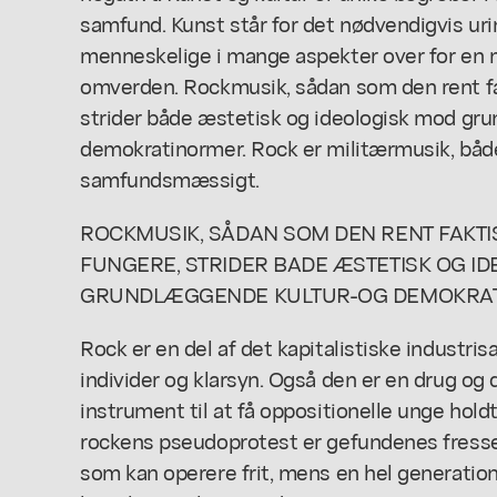
samfund. Kunst står for det nødvendigvis urim
menneskelige i mange aspekter over for en 
omverden. Rockmusik, sådan som den rent fak
strider både æstetisk og ideologisk mod gr
demokratinormer. Rock er militærmusik, båd
samfundsmæssigt.
ROCKMUSIK, SÅDAN SOM DEN RENT FAKTIS
FUNGERE, STRIDER BADE ÆSTETISK OG I
GRUNDLÆGGENDE KULTUR-OG DEMOKRAT
Rock er en del af det kapitalistiske industr
individer og klarsyn. Også den er en drug og
instrument til at få oppositionelle unge hold
rockens pseudoprotest er gefundenes fresse
som kan operere frit, mens en hel generatio