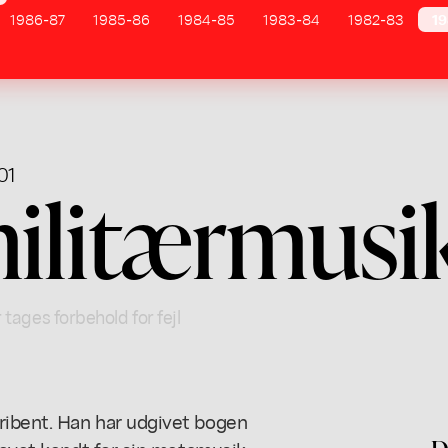
1986-87
1985-86
1984-85
1983-84
1982-83
19
01
militærmusi
 tages forbehold for fejl
ribent. Han har udgivet bogen