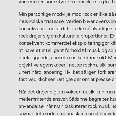
vurderinger, som styrer menneskers og kultur
Min personlige modvilje mod rock er ikke så
musikalske tristesse. Verden bliver overs
konsekvenserne af dét er ikke så alvorlige
rock drejer sig om kulturelle proportioner.
konsekvent kommerciel eksploitering gør kål 
at have et intelligent forhold til musik og s
ødelæggende, uanset musikalsk indhold. Men a
objektive egenskaber i netop rockmusik, som 
uhørt hård lancering. Hvilket så igen forkla
fast ved klicheer. Det gælder om at presse ci
Når det drejer sig om voksenmusik, kan man
mellemmænds ansvar. Sådanne begreber kan
anvendelse, når man diskuterer rockmusik. 
savner det modne menneskes sociale bevidst