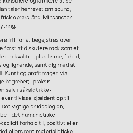
 kunstnere og kritikere at se
 Man taler henrevet om sound,
g frisk oprørs-ånd. Minsandten
ytring.
re frit for at begejstres over
e først at diskutere rock som et
 om kvalitet, pluralisme, frihed,
e og lignende, samtidig med at
 Kunst og profitmageri via
e begreber; i praksis
 selv i såkaldt ikke-
er tilvisse sjældent op til
 Det vigtige er ideologien,
else - det humanistiske
plicit forhold til, positivt eller
det ellers rent materialistiske