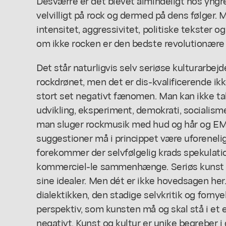
Desværre er det blevet almindeligt hos yngre
velvilligt på rock og dermed på dens følger.
intensitet, aggressivitet, politiske tekster o
om ikke rocken er den bedste revolutionære 
Det står naturligvis selv seriøse kulturarbejde
rockdrønet, men det er dis-kvalificerende ikk
stort set negativt fænomen. Man kan ikke tale
udvikling, eksperiment, demokrati, socialism
man sluger rockmusik med hud og hår og EMI.
suggestioner må i princippet være uforenelig
forekommer der selvfølgelig krads spekulation
kommerciel-le sammenhænge. Seriøs kunst lev
sine idealer. Men dét er ikke hovedsagen her.
dialektikken, den stadige selvkritik og forny
perspektiv, som kunsten må og skal stå i et eks
negativt. Kunst og kultur er unike begreber i 