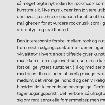
så meget ægte nyt inden for rockmusik som 
kunstmusik. Nye musikideer kan jo være utils
der laves, jo større er chancen for at snuble 
muligheden for at vurdere rockmusik som i
stereotypt og reaktionært.
Den interessante forskel mellem rock og nuti
fremmest i udgangspunkterne - der er ingen 
»kvalitet« i hvert enkelt tilfælde giver ku
musikken er en slags overflade, som man ka
forskellige lyttersituationer. (Til og med seri
med dans til rock, uden at særlig mange rynk
medium, det virkelige indhold og den virkelig
hinsides det klingende og bevægelige. Derfor
tager udgangspunkt i det hørbare, så ufrugtb
sig om rent sensuelle fornemmelser, men me