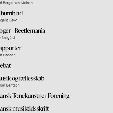
rl Bergstrøm Nielsen
lbumblad
gens Levy
øger - Beetlemania
r Nørgård
apporter
an Hansen
ebat
usik og fællesskab
han Bentzon
ansk Tonekunstner Forening
ansk musiktidsskrift