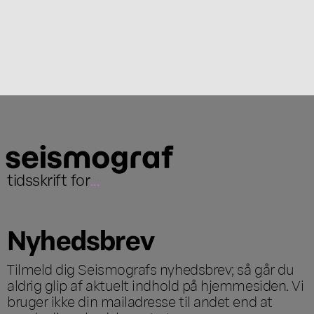
tidsskrift for
...
Nyhedsbrev
Tilmeld dig Seismografs nyhedsbrev; så går du
aldrig glip af aktuelt indhold på hjemmesiden. Vi
bruger ikke din mailadresse til andet end at