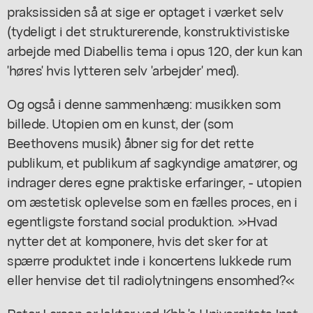
praksissiden så at sige er optaget i værket selv
(tydeligt i det strukturerende, konstruktivistiske
arbejde med Diabellis tema i opus 120, der kun kan
'høres' hvis lytteren selv 'arbejder' med).
Og også i denne sammenhæng: musikken som
billede. Utopien om en kunst, der (som
Beethovens musik) åbner sig for det rette
publikum, et publikum af sagkyndige amatører, og
indrager deres egne praktiske erfaringer, - utopien
om æstetisk oplevelse som en fælles proces, en i
egentligste forstand social produktion. »Hvad
nytter det at komponere, hvis det sker for at
spærre produktet inde i koncertens lukkede rum
eller henvise det til radiolytningens ensomhed?«
Peter Larsen er lektor ved Kbh.'s Universitets Inst.