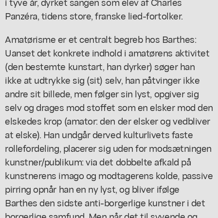
i tyve år, dyrket sangen som elev af Charles
Panzéra, tidens store, franske lied-fortolker.
Amatørisme er et centralt begreb hos Barthes:
Uanset det konkrete indhold i amatørens aktivitet
(den bestemte kunstart, han dyrker) søger han
ikke at udtrykke sig (sit) selv, han påtvinger ikke
andre sit billede, men følger sin lyst, opgiver sig
selv og drages mod stoffet som en elsker mod den
elskedes krop (amator: den der elsker og vedbliver
at elske). Han undgår derved kulturlivets faste
rollefordeling, placerer sig uden for modsætningen
kunstner/publikum: via det dobbelte afkald på
kunstnerens imago og modtagerens kolde, passive
pirring opnår han en ny lyst, og bliver ifølge
Barthes den sidste anti-borgerlige kunstner i det
borgerlige samfund. Men når det til syvende og