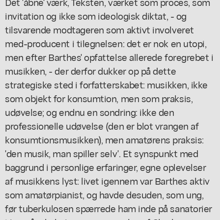
Det 'åbne' værk, Teksten, værket som proces, som
invitation og ikke som ideologisk diktat, - og
tilsvarende modtageren som aktivt involveret
med-producent i tilegnelsen: det er nok en utopi,
men efter Barthes' opfattelse allerede foregrebet i
musikken, - der derfor dukker op på dette
strategiske sted i forfatterskabet: musikken, ikke
som objekt for konsumtion, men som praksis,
udøvelse; og endnu en sondring: ikke den
professionelle udøvelse (den er blot vrangen af
konsumtionsmusikken), men amatørens praksis:
'den musik, man spiller selv'. Et synspunkt med
baggrund i personlige erfaringer, egne oplevelser
af musikkens lyst: livet igennem var Barthes aktiv
som amatørpianist, og havde desuden, som ung,
før tuberkulosen spærrede ham inde på sanatorier