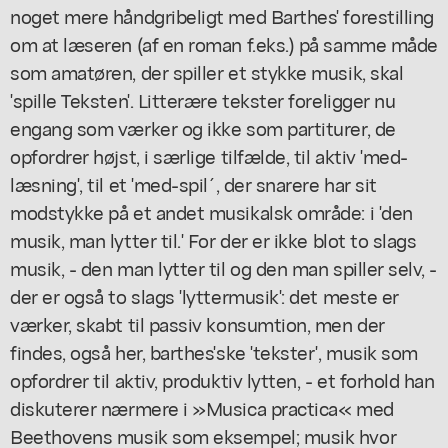
noget mere håndgribeligt med Barthes' forestilling
om at læseren (af en roman f.eks.) på samme måde
som amatøren, der spiller et stykke musik, skal
'spille Teksten'. Litterære tekster foreligger nu
engang som værker og ikke som partiturer, de
opfordrer højst, i særlige tilfælde, til aktiv 'med-
læsning', til et 'med-spil´, der snarere har sit
modstykke på et andet musikalsk område: i 'den
musik, man lytter til.' For der er ikke blot to slags
musik, - den man lytter til og den man spiller selv, -
der er også to slags 'lyttermusik': det meste er
værker, skabt til passiv konsumtion, men der
findes, også her, barthes'ske 'tekster', musik som
opfordrer til aktiv, produktiv lytten, - et forhold han
diskuterer nærmere i »Musica practica« med
Beethovens musik som eksempel; musik hvor