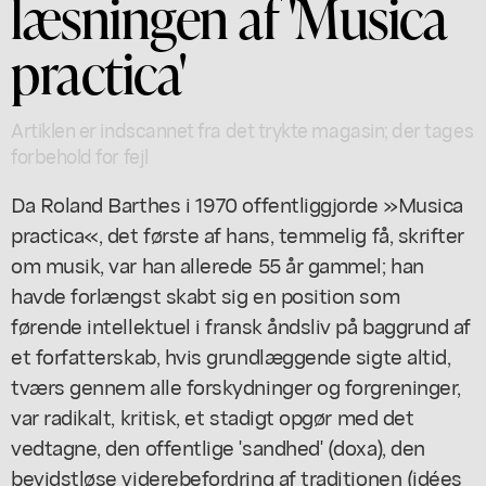
læsningen af 'Musica
practica'
Artiklen er indscannet fra det trykte magasin; der tages
forbehold for fejl
Da Roland Barthes i 1970 offentliggjorde »Musica
practica«, det første af hans, temmelig få, skrifter
om musik, var han allerede 55 år gammel; han
havde forlængst skabt sig en position som
førende intellektuel i fransk åndsliv på baggrund af
et forfatterskab, hvis grundlæggende sigte altid,
tværs gennem alle forskydninger og forgreninger,
var radikalt, kritisk, et stadigt opgør med det
vedtagne, den offentlige 'sandhed' (doxa), den
bevidstløse viderebefordring af traditionen (idées