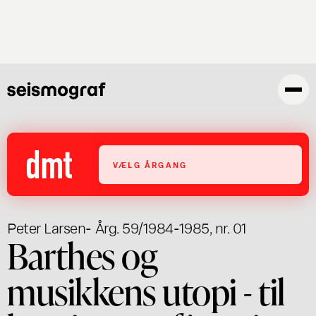
Gå
til
hovedindhold
VÆLG ÅRGANG
Peter Larsen
- Årg. 59/1984-1985, nr. 01
Barthes og
musikkens utopi - til