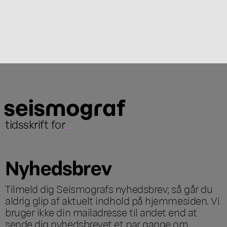
tidsskrift for
...
Nyhedsbrev
Tilmeld dig Seismografs nyhedsbrev; så går du
aldrig glip af aktuelt indhold på hjemmesiden. Vi
bruger ikke din mailadresse til andet end at
sende dig nyhedsbrevet et par gange om