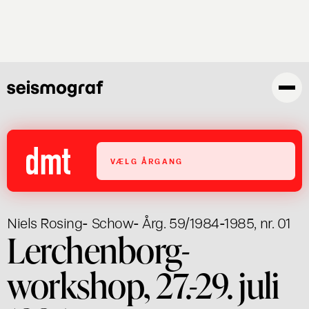
Gå
til
hovedindhold
VÆLG ÅRGANG
Niels Rosing- Schow
- Årg. 59/1984-1985, nr. 01
Lerchenborg-
workshop, 27.-29. juli