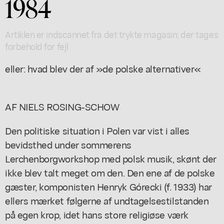
1984
Artiklen er indscannet fra det trykte magasin; der tages
forbehold for fejl
eller: hvad blev der af »de polske alternativer«
AF NIELS ROSING-SCHOW
Den politiske situation i Polen var vist i alles
bevidsthed under sommerens
Lerchenborgworkshop med polsk musik, skønt der
ikke blev talt meget om den. Den ene af de polske
gæster, komponisten Henryk Górecki (f. 1933) har
ellers mærket følgerne af undtagelsestilstanden
på egen krop, idet hans store religiøse værk