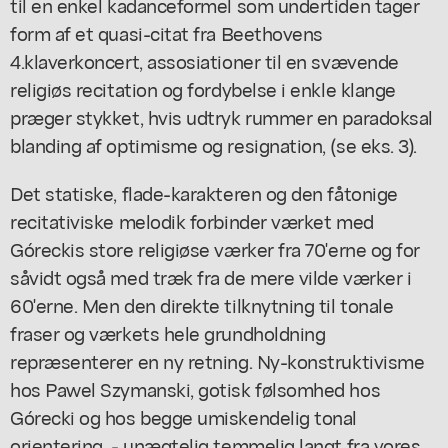
til en enkel kadanceformel som undertiden tager
form af et quasi-citat fra Beethovens
4.klaverkoncert, assosiationer til en svævende
religiøs recitation og fordybelse i enkle klange
præger stykket, hvis udtryk rummer en paradoksal
blanding af optimisme og resignation, (se eks. 3).
Det statiske, flade-karakteren og den fåtonige
recitativiske melodik forbinder værket med
Góreckis store religiøse værker fra 70'erne og for
såvidt også med træk fra de mere vilde værker i
60'erne. Men den direkte tilknytning til tonale
fraser og værkets hele grundholdning
repræsenterer en ny retning. Ny-konstruktivisme
hos Pawel Szymanski, gotisk følsomhed hos
Górecki og hos begge umiskendelig tonal
orientering, - unægtelig temmelig langt fra vores