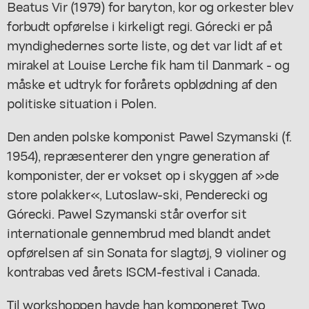
Beatus Vir (1979) for baryton, kor og orkester blev
forbudt opførelse i kirkeligt regi. Górecki er på
myndighedernes sorte liste, og det var lidt af et
mirakel at Louise Lerche fik ham til Danmark - og
måske et udtryk for forårets opblødning af den
politiske situation i Polen.
Den anden polske komponist Pawel Szymanski (f.
1954), repræsenterer den yngre generation af
komponister, der er vokset op i skyggen af »de
store polakker«, Lutoslaw-ski, Penderecki og
Górecki. Pawel Szymanski står overfor sit
internationale gennembrud med blandt andet
opførelsen af sin Sonata for slagtøj, 9 violiner og
kontrabas ved årets ISCM-festival i Canada.
Til workshoppen havde han komponeret Two