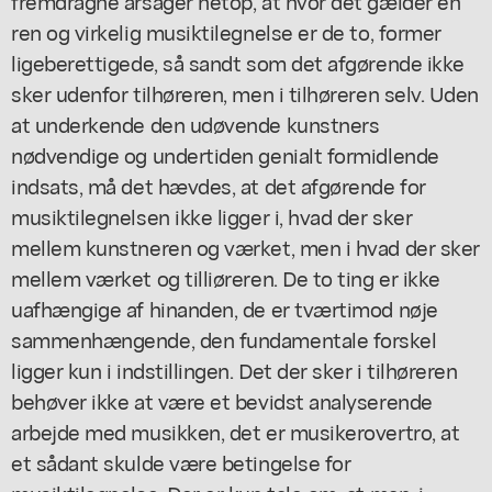
fremdragne årsager netop, at hvor det gælder en
ren og virkelig musiktilegnelse er de to, former
ligeberettigede, så sandt som det afgørende ikke
sker udenfor tilhøreren, men i tilhøreren selv. Uden
at underkende den udøvende kunstners
nødvendige og undertiden genialt formidlende
indsats, må det hævdes, at det afgørende for
musiktilegnelsen ikke ligger i, hvad der sker
mellem kunstneren og værket, men i hvad der sker
mellem værket og tilliøreren. De to ting er ikke
uafhængige af hinanden, de er tværtimod nøje
sammenhængende, den fundamentale forskel
ligger kun i indstillingen. Det der sker i tilhøreren
behøver ikke at være et bevidst analyserende
arbejde med musikken, det er musikerovertro, at
et sådant skulde være betingelse for