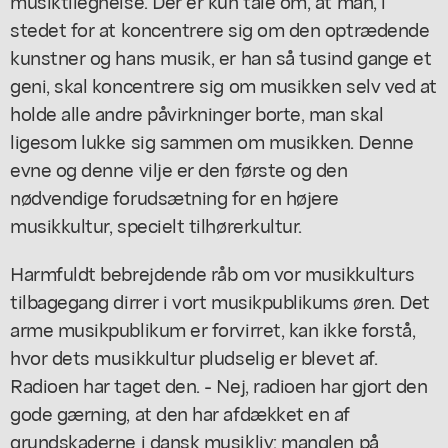
musiktilegnelse. Der er kun tale om, at man, i
stedet for at koncentrere sig om den optrædende
kunstner og hans musik, er han så tusind gange et
geni, skal koncentrere sig om musikken selv ved at
holde alle andre påvirkninger borte, man skal
ligesom lukke sig sammen om musikken. Denne
evne og denne vilje er den første og den
nødvendige forudsætning for en højere
musikkultur, specielt tilhørerkultur.
Harmfuldt bebrejdende råb om vor musikkulturs
tilbagegang dirrer i vort musikpublikums øren. Det
arme musikpublikum er forvirret, kan ikke forstå,
hvor dets musikkultur pludselig er blevet af.
Radioen har taget den. - Nej, radioen har gjort den
gode gærning, at den har afdækket en af
grundskaderne i dansk musikliv: manglen på