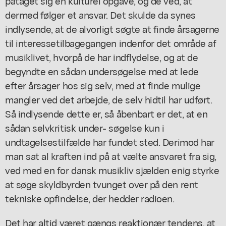
påtaget sig en kulturel opgave, og de ved, at
dermed følger et ansvar. Det skulde da synes
indlysende, at de alvorligt søgte at finde årsagerne
til interessetilbagegangen indenfor det område af
musiklivet, hvorpå de har indflydelse, og at de
begyndte en sådan undersøgelse med at lede
efter årsager hos sig selv, med at finde mulige
mangler ved det arbejde, de selv hidtil har udført.
Så indlysende dette er, så åbenbart er det, at en
sådan selvkritisk under- søgelse kun i
undtagelsestilfælde har fundet sted. Derimod har
man sat al kraften ind på at vælte ansvaret fra sig,
ved med en for dansk musikliv sjælden enig styrke
at søge skyldbyrden tvunget over på den rent
tekniske opfindelse, der hedder radioen.
Det har altid været gængs reaktionær tendens, at