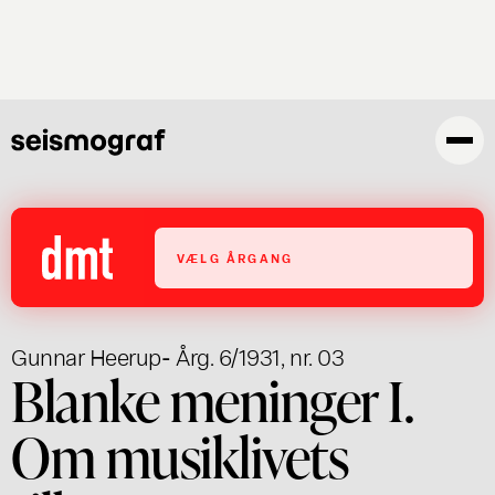
Gå
til
hovedindhold
VÆLG ÅRGANG
Gunnar Heerup
- Årg. 6/1931, nr. 03
Blanke meninger I.
Om musiklivets