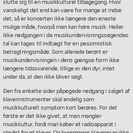
slutte sig til en musikkulturel tilbagegang. Hvor
vanskeligt det end kan være for mange at indse
det, så er koncerten ikke længere den eneste
mulige måde, hvorpå man kan høre musik. Heller
ikke nedgangen i de musikundervisningssøgendes
tal kan tages til indtægt for en pessimistisk
betragtningsmåde. Som allerede berørt er
musikundervisningen i dens gængse form ikke
længere tidssvarende, tillige er den dyr, intet
under da, at den ikke bliver søgt.
Den fra enkelte sider påpegede nedgang i salget af
klaverinstrumenter skal endelig som
musikkulturelt symptom kort berøres. For det
første er det ikke givet, at man mangler
musikkultur, fordi man køber et radioapparat i
stedet for et klaver. Og hvormange klaverer er ikke