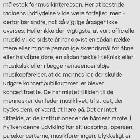
målestok for musikinteressen. Her at bestride
radioens indflydelse vilde være forfejlet, men -
derfor bør andre, nok så vigtige årsager ikke
overses. Heller ikke den vigtigste: at vort officielle
musikliv i de sidste år har opvist en sådan række
mere eller mindre personlige skændsmål for åbne
eller halvåbne døre, en sådan række i teknisk eller
musikalsk eller i begge henseender sløje
musikopførelser, at de mennesker, der skulde
udgøre koncertpublikummet, er blevet
koncerttrætte. De har mistet tilliden til de
mennesker, der leder musiklivet, til at det, der
bydes dem, er værd. at høre på. Det er intet
tilfælde, at de institutioner er de hårdest ramte, i
hvilken denne udvikling har sit udspring . operaen,
palækoncerterne, musikforeningen. Ulykkeligt er