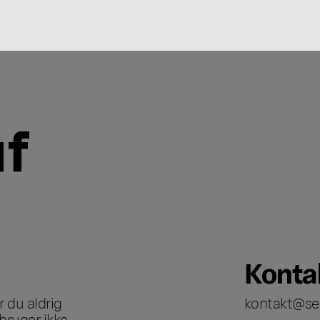
Konta
 du aldrig
kontakt@se
bruger ikke