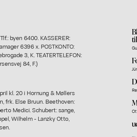
B
 Tlf.: byen 6400. KASSERER:
t
lf.: amager 6396 x. POSTKONTO:
Gu
gebrogade 3, K. TEATERTELEFON:
F
rsensvej 84, F.)
Jü
D
Re
pril kl. 20 i Hornung & Møllers
lin, frk. Else Bruun. Beethoven:
M
berto Medici. Schubert: sange,
Ot
oppel, Wilhelm - Lanzky Otto,
u
sen.