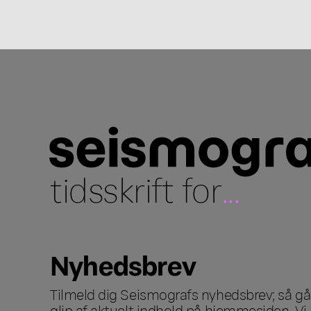
tidsskrift for
...
Nyhedsbrev
Tilmeld dig Seismografs nyhedsbrev; så går
glip af aktuelt indhold på hjemmesiden. Vi 