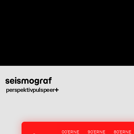
Gå
til
hovedindhold
perspektiv
puls
peer
00'ERNE
90'ERNE
80'ERNE