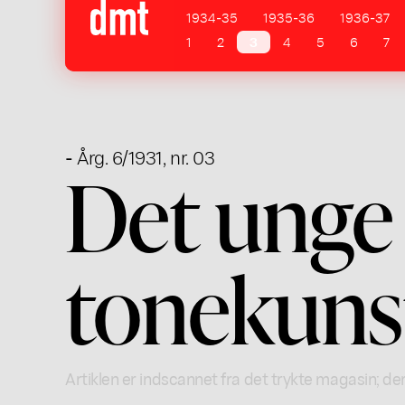
1934-35
1935-36
1936-37
1
2
3
4
5
6
7
- Årg. 6/1931, nr. 03
Det unge
tonekuns
Artiklen er indscannet fra det trykte magasin; der