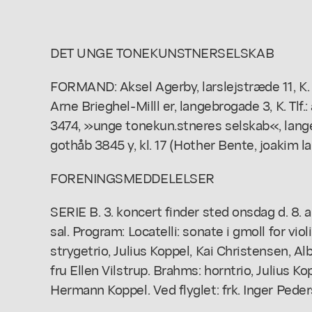
DET UNGE TONEKUNSTNERSELSKAB
FORMAND: Aksel Agerby, larslejstræde 11, K.
Arne Brieghel-Milll er, langebrogade 3, K. T
3474, »unge tonekun.stneres selskab«, lan
gothåb 3845 y, kl. 17 (Hother Bente, joakim la
FORENINGSMEDDELELSER
SERIE B. 3. koncert finder sted onsdag d. 8. a
sal. Program: Locatelli: sonate i gmoll for vio
strygetrio, Julius Koppel, Kai Christensen, Al
fru Ellen Vilstrup. Brahms: horntrio, Julius K
Hermann Koppel. Ved flyglet: frk. Inger Peder