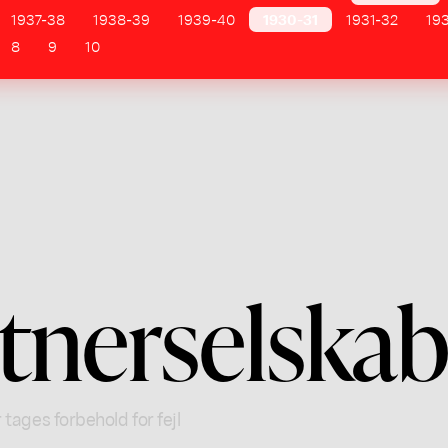
1937-38
1938-39
1939-40
1930-31
1931-32
19
8
9
10
tnerselska
 tages forbehold for fejl