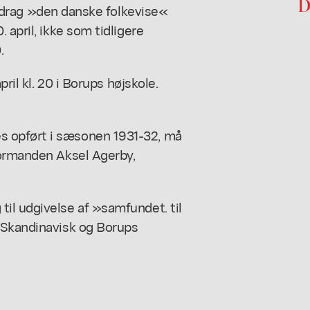
D
ag »den danske folkevise«
 april, ikke som tidligere
.
pril kl. 20 i Borups højskole.
 opført i sæsonen 1931-32, må
formanden Aksel Agerby,
il udgivelse af »samfundet. til
 Skandinavisk og Borups