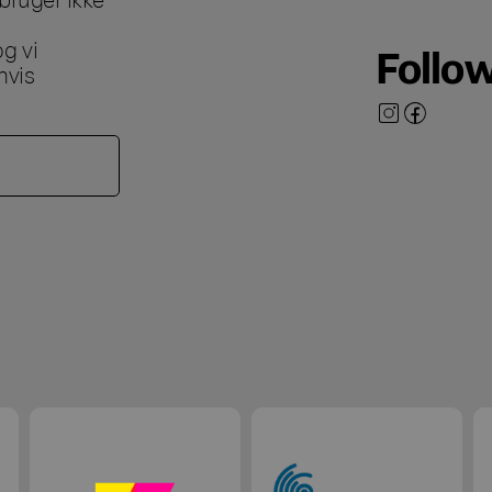
g vi
Follo
hvis